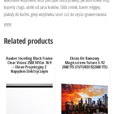
koperty z logo, ulotki od zaraz kraków, 500x cennik, baner religijny,
plakaty do kuchni, gimp wizytówka, laser co2 do cięcia i grawerowania
yyyyy
Related products
Kauber Inceiling Black Frame
Ekran Alr Ramowy
Clear Vision 250X141Cm 16:9
Magicscreen Future Ii 92
– Ekran Projekcyjny Z
204X115 (FUTUREII92204X115)
Napędem Elektrycznym