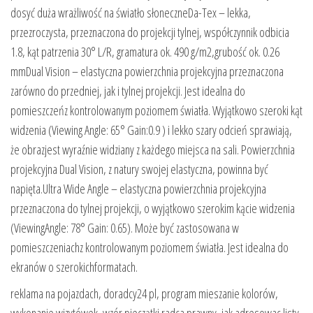
dosyć duża wrażliwość na światło słoneczneDa-Tex – lekka,
przezroczysta, przeznaczona do projekcji tylnej, współczynnik odbicia
1.8, kąt patrzenia 30° L/R, gramatura ok. 490 g/m2,grubość ok. 0.26
mmDual Vision – elastyczna powierzchnia projekcyjna przeznaczona
zarówno do przedniej, jak i tylnej projekcji. Jest idealna do
pomieszczeńz kontrolowanym poziomem światła. Wyjątkowo szeroki kąt
widzenia (Viewing Angle: 65° Gain:0.9 ) i lekko szary odcień sprawiają,
że obrazjest wyraźnie widziany z każdego miejsca na sali. Powierzchnia
projekcyjna Dual Vision, z natury swojej elastyczna, powinna być
napięta.Ultra Wide Angle – elastyczna powierzchnia projekcyjna
przeznaczona do tylnej projekcji, o wyjątkowo szerokim kącie widzenia
(ViewingAngle: 78° Gain: 0.65). Może być zastosowana w
pomieszczeniachz kontrolowanym poziomem światła. Jest idealna do
ekranów o szerokichformatach.
reklama na pojazdach, doradcy24 pl, program mieszanie kolorów,
wykonanie wizytówek, wzór pieczątki radca prawny, jak adresowac listy,