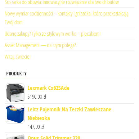
Suszarka do obuwia: innowacyjne rozwiązanie dla twoich butów
Nowy wymiar codzienności – kontakty i gniazdka, które przekształcają
Twój dom
Udane zakupy? Tylko ze stylowym worko – plecakiem!
Asset Management — na czym polega?
Witaj, świecie!
PRODUKTY
Lexmark Cx625Ade
5190,00
zł
Leitz Pojemnik Na Teczki Zawieszane
Niebieska
147,90
zł
Opus Solid Trimmer 320