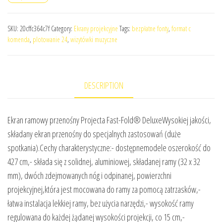
SKU:
20cffc364c7f
Category:
Ekrany projekcyjne
Tags:
bezpłatne fonty
,
format c
komenda
,
plotowanie 24
,
wizytówki muzyczne
DESCRIPTION
Ekran ramowy przenośny Projecta Fast-Fold® DeluxeWysokiej jakości,
składany ekran przenośny do specjalnych zastosowań (duże
spotkania).Cechy charakterystyczne:- dostępnemodele oszerokość do
427 cm,- składa się z solidnej, aluminiowej, składanej ramy (32 x 32
mm), dwóch zdejmowanych nóg i odpinanej, powierzchni
projekcyjnej,która jest mocowana do ramy za pomocą zatrzasków,-
łatwa instalacja lekkiej ramy, bez użycia narzędzi,- wysokość ramy
regulowana do każdej żądanej wysokości projekcji, co 15 cm,-