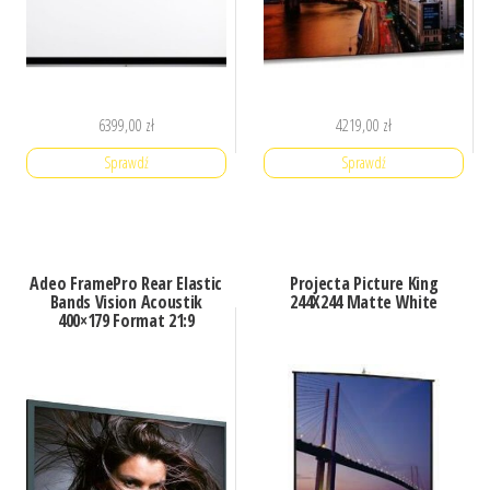
6399,00
zł
4219,00
zł
Sprawdź
Sprawdź
Adeo FramePro Rear Elastic
Projecta Picture King
Bands Vision Acoustik
244X244 Matte White
400×179 Format 21:9