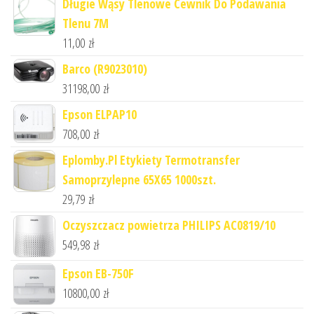
Długie Wąsy Tlenowe Cewnik Do Podawania
Tlenu 7M
11,00
zł
Barco (R9023010)
31198,00
zł
Epson ELPAP10
708,00
zł
Eplomby.Pl Etykiety Termotransfer
Samoprzylepne 65X65 1000szt.
29,79
zł
Oczyszczacz powietrza PHILIPS AC0819/10
549,98
zł
Epson EB-750F
10800,00
zł