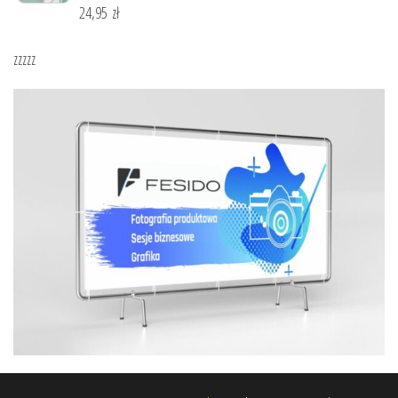
24,95
zł
zzzzz