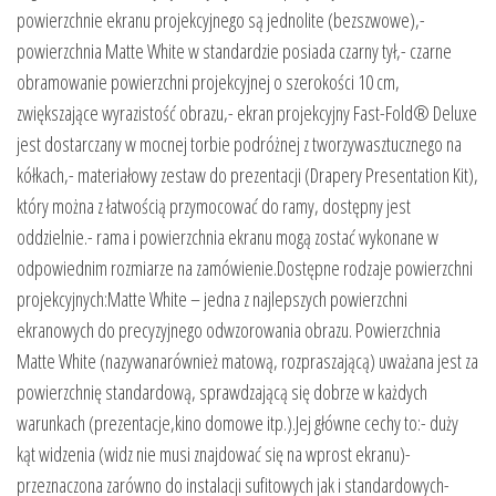
powierzchnie ekranu projekcyjnego są jednolite (bezszwowe),-
powierzchnia Matte White w standardzie posiada czarny tył,- czarne
obramowanie powierzchni projekcyjnej o szerokości 10 cm,
zwiększające wyrazistość obrazu,- ekran projekcyjny Fast-Fold® Deluxe
jest dostarczany w mocnej torbie podróżnej z tworzywasztucznego na
kółkach,- materiałowy zestaw do prezentacji (Drapery Presentation Kit),
który można z łatwością przymocować do ramy, dostępny jest
oddzielnie.- rama i powierzchnia ekranu mogą zostać wykonane w
odpowiednim rozmiarze na zamówienie.Dostępne rodzaje powierzchni
projekcyjnych:Matte White – jedna z najlepszych powierzchni
ekranowych do precyzyjnego odwzorowania obrazu. Powierzchnia
Matte White (nazywanarównież matową, rozpraszającą) uważana jest za
powierzchnię standardową, sprawdzającą się dobrze w każdych
warunkach (prezentacje,kino domowe itp.).Jej główne cechy to:- duży
kąt widzenia (widz nie musi znajdować się na wprost ekranu)-
przeznaczona zarówno do instalacji sufitowych jak i standardowych-