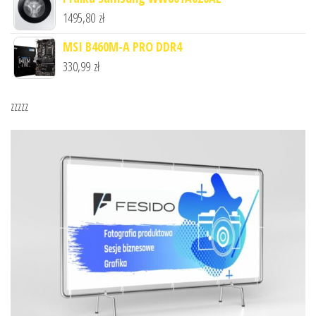
1495,80
zł
MSI B460M-A PRO DDR4
330,99
zł
zzzzz