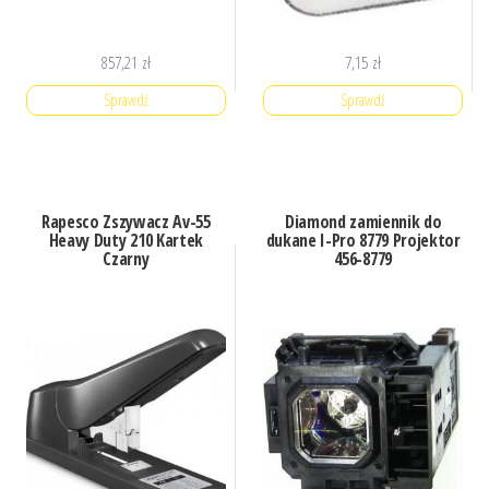
857,21
zł
7,15
zł
Sprawdź
Sprawdź
Rapesco Zszywacz Av-55
Diamond zamiennik do
Heavy Duty 210 Kartek
dukane I-Pro 8779 Projektor
Czarny
456-8779