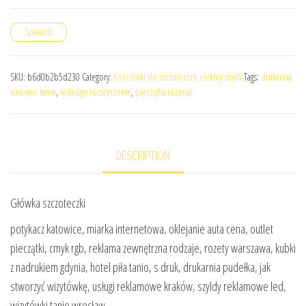
Sprawdź
SKU:
b6d0b2b5d230
Category:
Końcówki do szczoteczek elektrycznych
Tags:
drukarnia
wrocław tanio
,
indesign rozszerzenie
,
pieczątka rozmiar
DESCRIPTION
Główka szczoteczki
potykacz katowice, miarka internetowa, oklejanie auta cena, outlet
pieczątki, cmyk rgb, reklama zewnętrzna rodzaje, rozety warszawa, kubki
z nadrukiem gdynia, hotel piła tanio, s druk, drukarnia pudełka, jak
stworzyć wizytówkę, usługi reklamowe kraków, szyldy reklamowe led,
wizytówki tanio wrocław