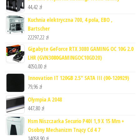
44,42
zł
Kuchnia elektryczna 700, 4 pola, EBO ,
Bartscher
22297,22
zł
Gigabyte GeForce RTX 3080 GAMING OC 10G 2.0
LHR (GVN3080GAMINGOC10GD20)
4050,00
zł
Innovation IT 120GB 2.5" SATA III (00-120929)
79,96
zł
Olympia A 2048
447,80
zł
Hsm Niszczarka Securio P40I 1,9 X 15 Mm +
Osobny Mechanizm Tnący Cd 4 7
14058,90
zł