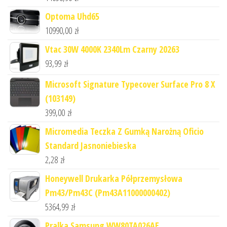
Optoma Uhd65
10990,00
zł
Vtac 30W 4000K 2340Lm Czarny 20263
93,99
zł
Microsoft Signature Typecover Surface Pro 8 X
(103149)
399,00
zł
Micromedia Teczka Z Gumką Narożną Oficio
Standard Jasnoniebieska
2,28
zł
Honeywell Drukarka Półprzemysłowa
Pm43/Pm43C (Pm43A11000000402)
5364,99
zł
Pralka Samsung WW80TA026AE