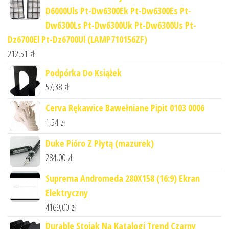
D6000Uls Pt-Dw6300Ek Pt-Dw6300Es Pt-
Dw6300Ls Pt-Dw6300Uk Pt-Dw6300Us Pt-
Dz6700El Pt-Dz6700Ul (LAMP710156ZF)
212,51
zł
Podpórka Do Książek
57,38
zł
Cerva Rękawice Bawełniane Pipit 0103 0006
1,54
zł
Duke Pióro Z Płytą (mazurek)
284,00
zł
Suprema Andromeda 280X158 (16:9) Ekran
Elektryczny
4169,00
zł
Durable Stojak Na Katalogi Trend Czarny