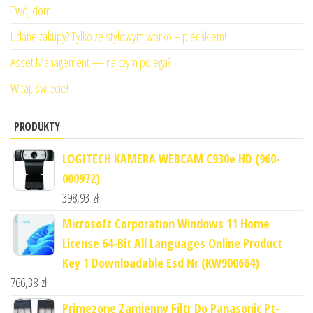
Twój dom
Udane zakupy? Tylko ze stylowym worko – plecakiem!
Asset Management — na czym polega?
Witaj, świecie!
PRODUKTY
LOGITECH KAMERA WEBCAM C930e HD (960-
000972)
398,93
zł
Microsoft Corporation Windows 11 Home
License 64-Bit All Languages Online Product
Key 1 Downloadable Esd Nr (KW900664)
766,38
zł
Primezone Zamienny Filtr Do Panasonic Pt-