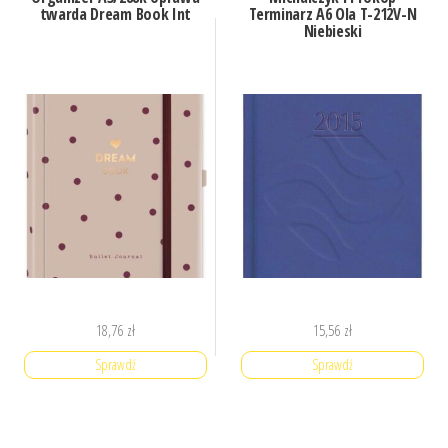
twarda Dream Book Int
Terminarz A6 Ola T-212V-N
Niebieski
18,76
zł
15,56
zł
Sprawdź
Sprawdź