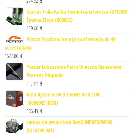
274,92
zł
Matias Folia Kalka Termotransferowa 73/150M
Żywica Złota (800033)
139,00
zł
Platan Proxima licencja konferencja do 40
uczestników
1672,80
zł
Parker Luksusowe Pióro Wieczne Biznesowe
Prezent Długopis
115,01
zł
AMD Ryzen 5 3600 3,6GHz BOX (100-
100000031BOX)
586,43
zł
Lampa do projektora BenQ MP670/W600
(5J.J0705.001)