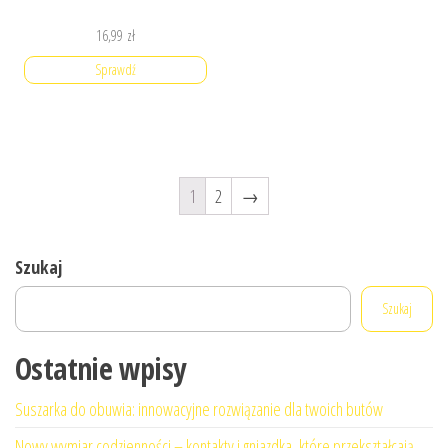
16,99
zł
Sprawdź
1
2
→
Szukaj
Szukaj
Ostatnie wpisy
Suszarka do obuwia: innowacyjne rozwiązanie dla twoich butów
Nowy wymiar codzienności – kontakty i gniazdka, które przekształcają