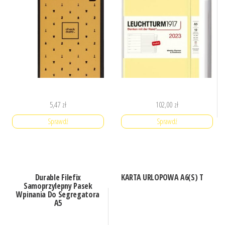
5,47
zł
102,00
zł
Sprawdź
Sprawdź
Durable Filefix
KARTA URLOPOWA A6(S) T
Samoprzylepny Pasek
Wpinania Do Segregatora
A5