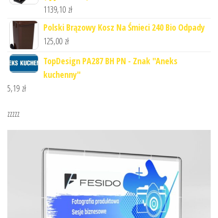
1139,10
zł
Polski Brązowy Kosz Na Śmieci 240 Bio Odpady
125,00
zł
TopDesign PA287 BH PN - Znak "Aneks
kuchenny"
5,19
zł
zzzzz