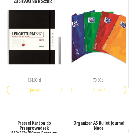
Zapisywania Rocznic I
Adresów Czarny (365978LT)
134,00
zł
70,00
zł
Sprawdź
Sprawdź
Pressel Karton do
Organizer A5 Bullet Journal
Przeprowadzek
Nude