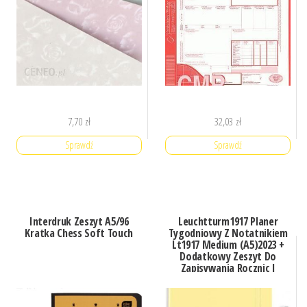
7,70
zł
32,03
zł
Sprawdź
Sprawdź
Interdruk Zeszyt A5/96
Leuchtturm1917 Planer
Kratka Chess Soft Touch
Tygodniowy Z Notatnikiem
Lt1917 Medium (A5)2023 +
Dodatkowy Zeszyt Do
Zapisywania Rocznic I
Adresów Waniliowy