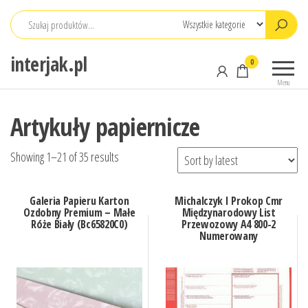
Przejdź
do
treści
interjak.pl
0
Menu
Artykuły papiernicze
Showing 1–21 of 35 results
Galeria Papieru Karton
Michalczyk I Prokop Cmr
Ozdobny Premium – Małe
Międzynarodowy List
Róże Biały (Bc65820C0)
Przewozowy A4 800-2
Numerowany