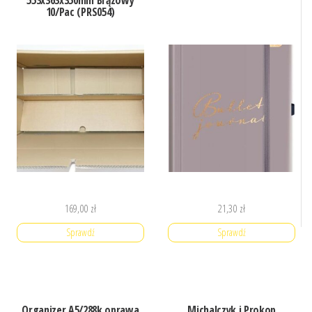
553x363x350mm Brązowy
10/Pac (PRS054)
169,00
zł
21,30
zł
Sprawdź
Sprawdź
Organizer A5/288k oprawa
Michalczyk i Prokop