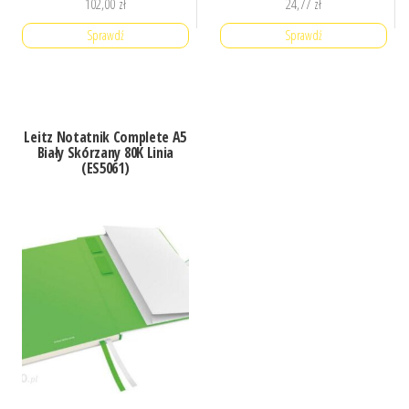
102,00
zł
24,77
zł
Sprawdź
Sprawdź
Leitz Notatnik Complete A5
Biały Skórzany 80K Linia
(ES5061)