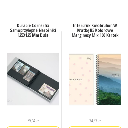
Durable Cornerfix
Interdruk Kołobrulion W
Samoprzylepne Narożniki
Kratkę B5 Kolorowe
125X125 Mm Duże
Marginesy Mix 160 Kartek
59,04
zł
34,33
zł