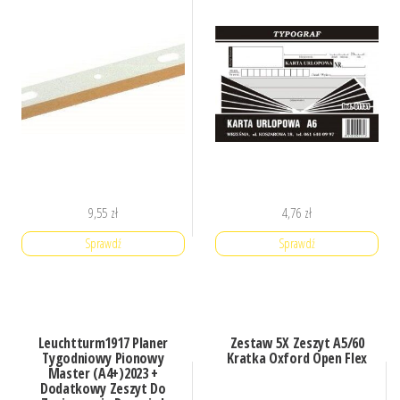
9,55
zł
4,76
zł
Sprawdź
Sprawdź
Leuchtturm1917 Planer
Zestaw 5X Zeszyt A5/60
Tygodniowy Pionowy
Kratka Oxford Open Flex
Master (A4+)2023 +
Dodatkowy Zeszyt Do