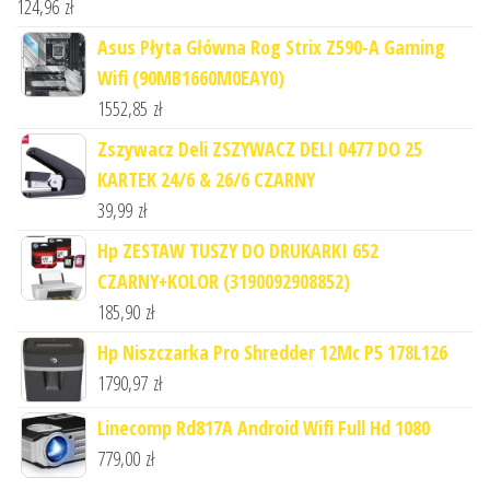
124,96
zł
Asus Płyta Główna Rog Strix Z590-A Gaming
Wifi (90MB1660M0EAY0)
1552,85
zł
Zszywacz Deli ZSZYWACZ DELI 0477 DO 25
KARTEK 24/6 & 26/6 CZARNY
39,99
zł
Hp ZESTAW TUSZY DO DRUKARKI 652
CZARNY+KOLOR (3190092908852)
185,90
zł
Hp Niszczarka Pro Shredder 12Mc P5 178L126
1790,97
zł
Linecomp Rd817A Android Wifi Full Hd 1080
779,00
zł