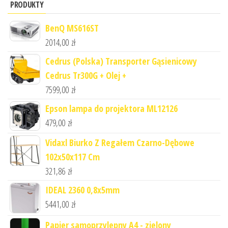
PRODUKTY
BenQ MS616ST
2014,00
zł
Cedrus (Polska) Transporter Gąsienicowy
Cedrus Tr300G + Olej +
7599,00
zł
Epson lampa do projektora ML12126
479,00
zł
Vidaxl Biurko Z Regałem Czarno-Dębowe
102x50x117 Cm
321,86
zł
IDEAL 2360 0,8x5mm
5441,00
zł
Papier samoprzylepny A4 - zielony