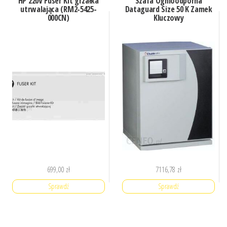
HP 220V Fuser Kit grzałka
Szafa Ognioodporna
utrwalająca (RM2-5425-
Dataguard Size 50 K Zamek
000CN)
Kluczowy
699,00
zł
7116,78
zł
Sprawdź
Sprawdź