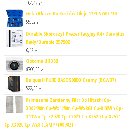
104,47
zł
Geko Klucze Do Korków Oleju 12PCS G02710
55,02
zł
Durable Skoroszyt Prezentacyjny A4+ Duraplus
Biały/Durable 257902
6,42
zł
Optoma UHD60
8760,00
zł
Be quiet! PURE BASE 500DX Czarny (BGW37)
522,58
zł
Primezone Zamienny Filtr Do Hitachi Cp-
X3021Wn Cp-Wx12Wn Cp-Wx8Gf Cp-X10Wn Cp-
X11Wn Cp-X2020 Cp-X2021 Cp-X2520 Cp-X2521
Cp-X3020 Cp-Wx8 (LAMP710098ZF)