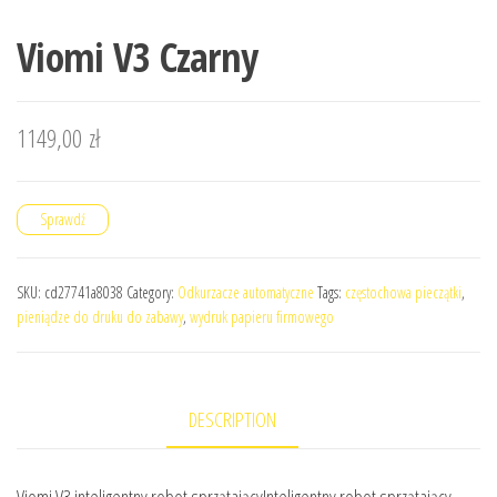
Viomi V3 Czarny
1149,00
zł
Sprawdź
SKU:
cd27741a8038
Category:
Odkurzacze automatyczne
Tags:
częstochowa pieczątki
,
pieniądze do druku do zabawy
,
wydruk papieru firmowego
DESCRIPTION
Viomi V3 inteligentny robot sprzątającyInteligentny robot sprzątający