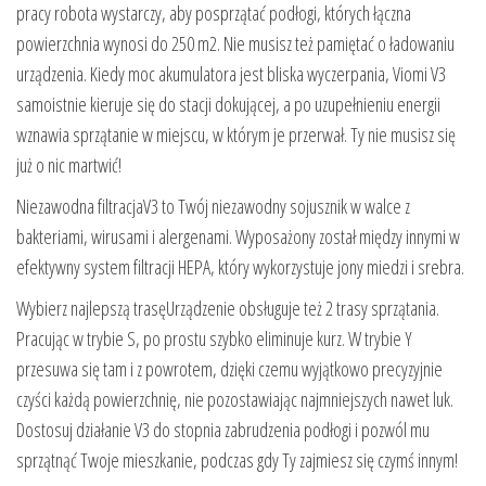
pracy robota wystarczy, aby posprzątać podłogi, których łączna
powierzchnia wynosi do 250 m2. Nie musisz też pamiętać o ładowaniu
urządzenia. Kiedy moc akumulatora jest bliska wyczerpania, Viomi V3
samoistnie kieruje się do stacji dokującej, a po uzupełnieniu energii
wznawia sprzątanie w miejscu, w którym je przerwał. Ty nie musisz się
już o nic martwić!
Niezawodna filtracjaV3 to Twój niezawodny sojusznik w walce z
bakteriami, wirusami i alergenami. Wyposażony został między innymi w
efektywny system filtracji HEPA, który wykorzystuje jony miedzi i srebra.
Wybierz najlepszą trasęUrządzenie obsługuje też 2 trasy sprzątania.
Pracując w trybie S, po prostu szybko eliminuje kurz. W trybie Y
przesuwa się tam i z powrotem, dzięki czemu wyjątkowo precyzyjnie
czyści każdą powierzchnię, nie pozostawiając najmniejszych nawet luk.
Dostosuj działanie V3 do stopnia zabrudzenia podłogi i pozwól mu
sprzątnąć Twoje mieszkanie, podczas gdy Ty zajmiesz się czymś innym!