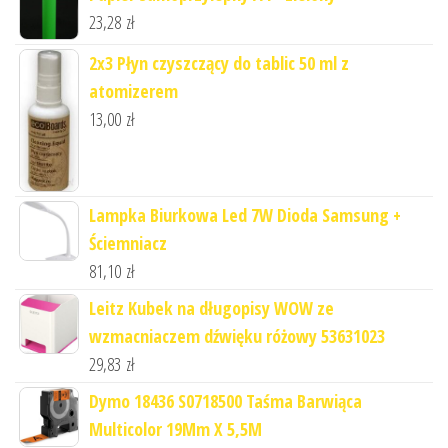
23,28
zł
2x3 Płyn czyszczący do tablic 50 ml z
atomizerem
13,00
zł
Lampka Biurkowa Led 7W Dioda Samsung +
Ściemniacz
81,10
zł
Leitz Kubek na długopisy WOW ze
wzmacniaczem dźwięku różowy 53631023
29,83
zł
Dymo 18436 S0718500 Taśma Barwiąca
Multicolor 19Mm X 5,5M