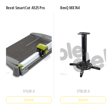
Rexel SmartCut A525 Pro
BenQ MX764
910,00
zł
5758,00
zł
Sprawdź
Sprawdź