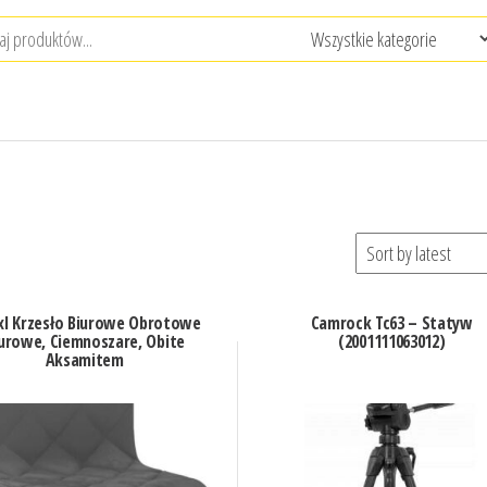
xl Krzesło Biurowe Obrotowe
Camrock Tc63 – Statyw
urowe, Ciemnoszare, Obite
(2001111063012)
Aksamitem