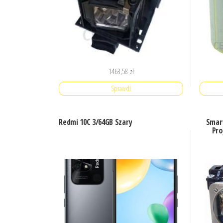
1463,58
zł
Sprawdź
Redmi 10C 3/64GB Szary
Smart
Pro