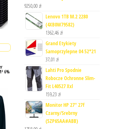
9250,00
zł
Lenovo 1TB M.2 2280
(4XB0W79582)
1362,46
zł
Grand Etykiety
Samoprzylepne 04 52*21
37,01
zł
er
Lahti Pro Spodnie
M² 6%
Robocze Ochronne Slim-
Fit L40527 Xxl
159,23
zł
Monitor HP 27" 27f
Czarny/Srebrny
(5ZP65AA#ABB)