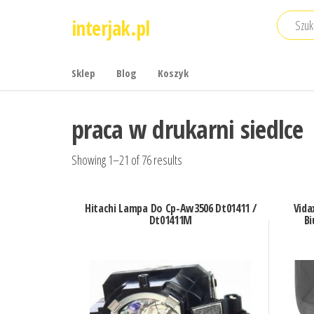
Przejdź
interjak.pl
do
treści
Sklep
Blog
Koszyk
praca w drukarni siedlce
Showing 1–21 of 76 results
Hitachi Lampa Do Cp-Aw3506 Dt01411 /
Vida
Dt01411M
Bi