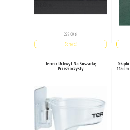
299,00
zł
Sprawdź
Termix Uchwyt Na Suszarkę
Słupki
Przezroczysty
115 cm