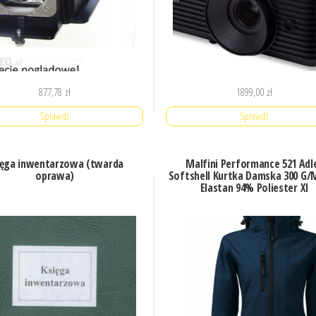
877,78
zł
1899,00
zł
Sprawdź
Sprawdź
ięga inwentarzowa (twarda
Malfini Performance 521 Adl
oprawa)
Softshell Kurtka Damska 300 G/
Elastan 94% Poliester Xl