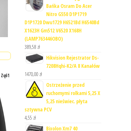
Bańka Osram Do Acer
Nitro G550 D1P1719
D1P1720 Dwu1729 H6521Bd H6540Bd
X1623H Gm512 V6520 X168H
(LAMP763446OBO)
389,58
zł
Hikvision Rejestrator Ds-
7208Hqhi-K2/A 8 Kanałów
1470,00
zł
 Zq61
Ostrzeżenie przed
ruchomymi rolkami 5,25 X
5,25 nieświec. płyta
sztywna PCV
4,55
zł
Bixolon Xm7 40