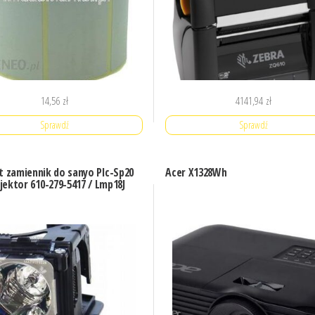
14,56
zł
4141,94
zł
Sprawdź
Sprawdź
 zamiennik do sanyo Plc-Sp20
Acer X1328Wh
jektor 610-279-5417 / Lmp18J