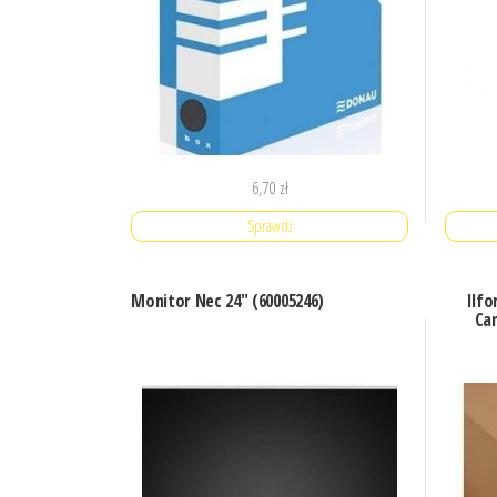
6,70
zł
Sprawdź
Monitor Nec 24″ (60005246)
Ilfo
Ca