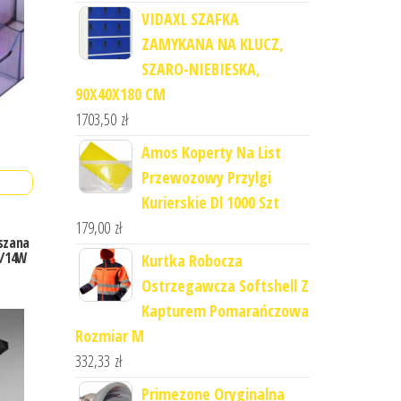
VIDAXL SZAFKA
ZAMYKANA NA KLUCZ,
SZARO-NIEBIESKA,
90X40X180 CM
1703,50
zł
Amos Koperty Na List
Przewozowy Przylgi
Kurierskie Dl 1000 Szt
179,00
zł
szana
W/14W
Kurtka Robocza
Ostrzegawcza Softshell Z
Kapturem Pomarańczowa
Rozmiar M
332,33
zł
Primezone Oryginalna