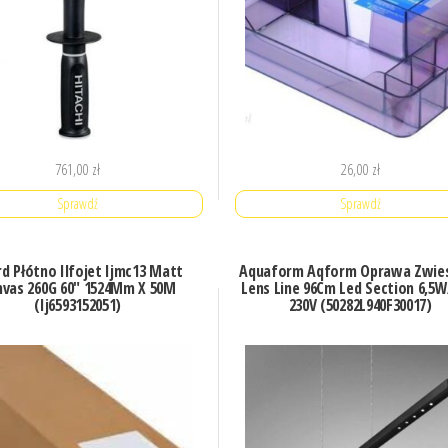
761,00
zł
26,00
zł
Sprawdź
Sprawdź
rd Płótno Ilfojet Ijmc13 Matt
Aquaform Aqform Oprawa Zwie
nvas 260G 60″ 1524Mm X 50M
Lens Line 96Cm Led Section 6,5
(Ij6593152051)
230V (50282L940F30017)