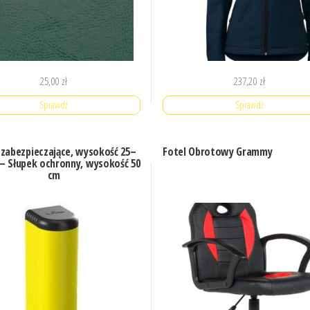
25,00
zł
237,20
zł
Sprawdź
Sprawdź
 zabezpieczające, wysokość 25–
Fotel Obrotowy Grammy
 – Słupek ochronny, wysokość 50
cm