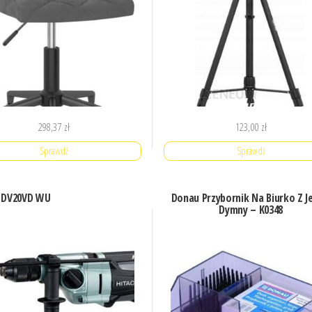
298,37
zł
123,00
zł
Sprawdź
Sprawdź
i DV20VD WU
Donau Przybornik Na Biurko Z J
Dymny – K0348