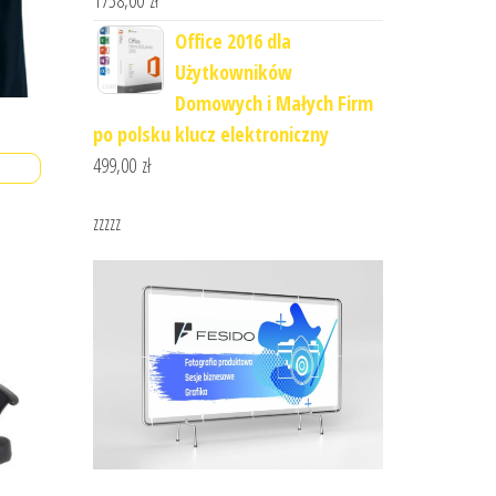
1758,00
zł
Office 2016 dla
Użytkowników
Domowych i Małych Firm
po polsku klucz elektroniczny
499,00
zł
zzzzz