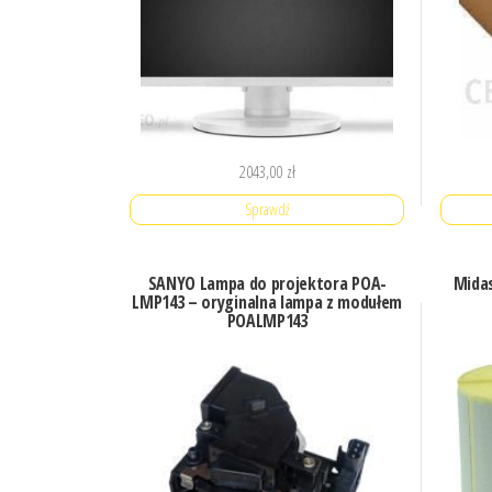
2043,00
zł
Sprawdź
SANYO Lampa do projektora POA-
Midas
LMP143 – oryginalna lampa z modułem
POALMP143