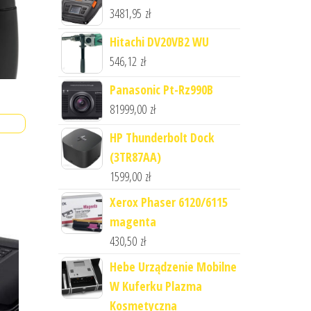
3481,95
zł
Hitachi DV20VB2 WU
546,12
zł
Panasonic Pt-Rz990B
81999,00
zł
HP Thunderbolt Dock
(3TR87AA)
1599,00
zł
Xerox Phaser 6120/6115
magenta
430,50
zł
Hebe Urządzenie Mobilne
W Kuferku Plazma
Kosmetyczna