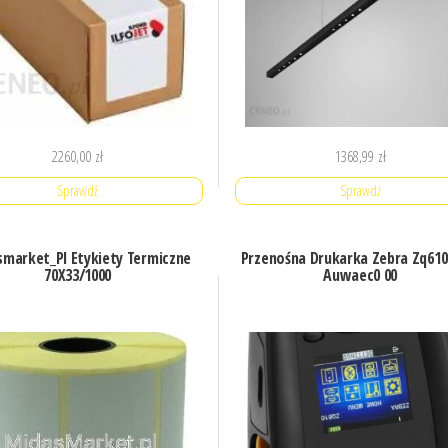
2260,00
zł
1368,99
zł
Sprawdź
Sprawdź
market_Pl Etykiety Termiczne
Przenośna Drukarka Zebra Zq610
70X33/1000
Auwaec0 00