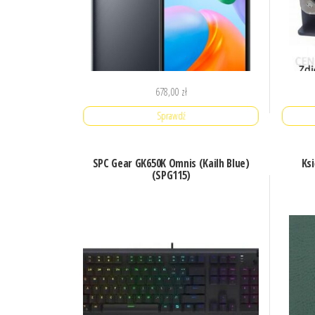
678,00
zł
Sprawdź
SPC Gear GK650K Omnis (Kailh Blue)
Ks
(SPG115)