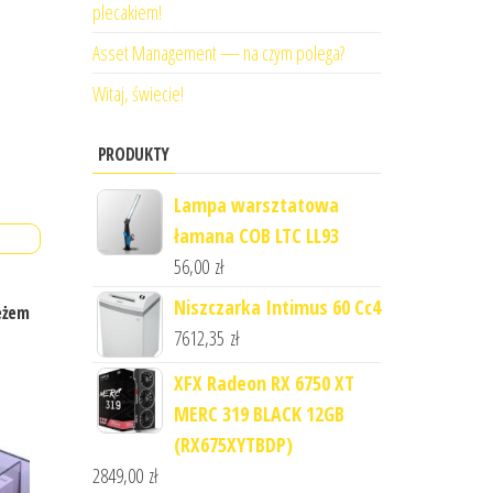
plecakiem!
Asset Management — na czym polega?
Witaj, świecie!
PRODUKTY
Lampa warsztatowa
łamana COB LTC LL93
56,00
zł
Niszczarka Intimus 60 Cc4
eżem
7612,35
zł
XFX Radeon RX 6750 XT
MERC 319 BLACK 12GB
(RX675XYTBDP)
2849,00
zł