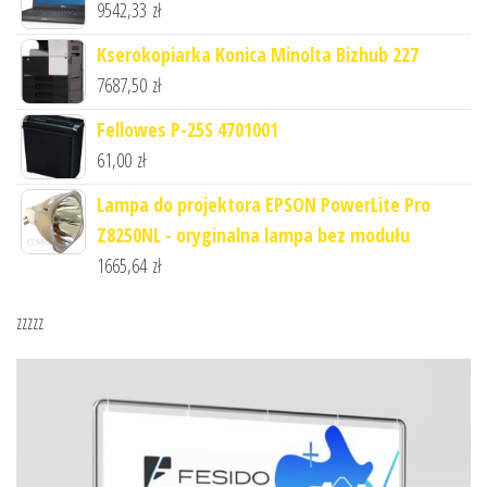
9542,33
zł
Kserokopiarka Konica Minolta Bizhub 227
7687,50
zł
Fellowes P-25S 4701001
61,00
zł
Lampa do projektora EPSON PowerLite Pro
Z8250NL - oryginalna lampa bez modułu
1665,64
zł
zzzzz