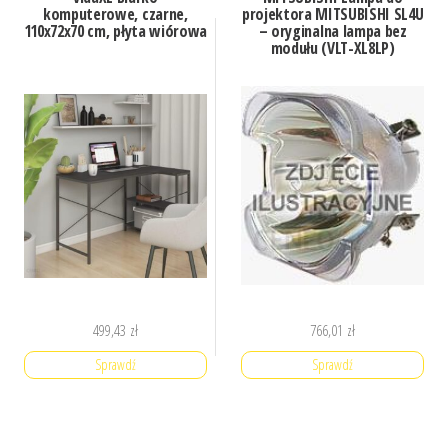
komputerowe, czarne,
projektora MITSUBISHI SL4U
110x72x70 cm, płyta wiórowa
– oryginalna lampa bez
modułu (VLT-XL8LP)
499,43
zł
766,01
zł
Sprawdź
Sprawdź