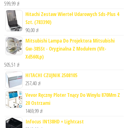
599,99
zł
Hitachi Zestaw Wierteł Udarowych Sds-Plus 4
Szt. (783390)
90,00
zł
Mitsubishi Lampa Do Projektora Mitsubishi
Gw-385St - Oryginalna Z Modułem (Vlt-
Xd560Lp)
505,51
zł
HITACHI CZUJNIK 2508105
257,40
zł
Vevor Ręczny Ploter Tnący Do Winylu 870Mm Z
20 Ostrzami
1469,99
zł
Infocus IN138HD + Lightcast