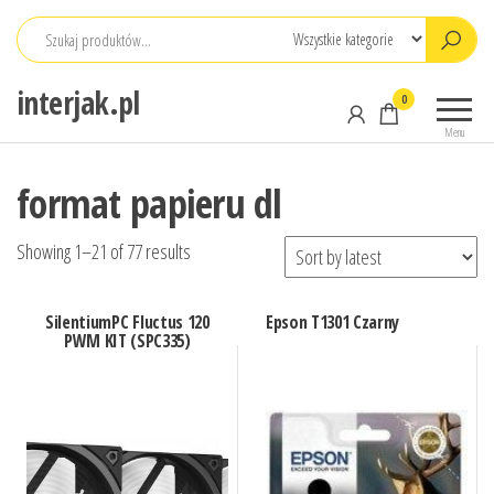
Przejdź
do
treści
interjak.pl
0
Menu
format papieru dl
Showing 1–21 of 77 results
SilentiumPC Fluctus 120
Epson T1301 Czarny
PWM KIT (SPC335)