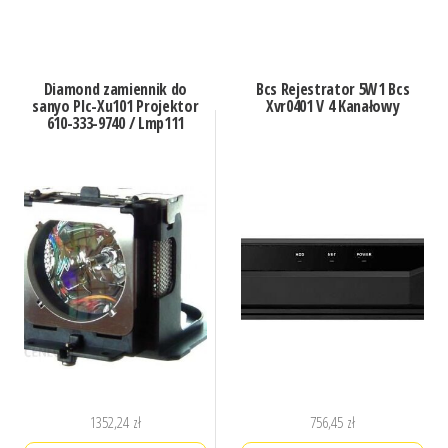
Diamond zamiennik do
Bcs Rejestrator 5W1 Bcs
sanyo Plc-Xu101 Projektor
Xvr0401 V 4 Kanałowy
610-333-9740 / Lmp111
1352,24
zł
756,45
zł