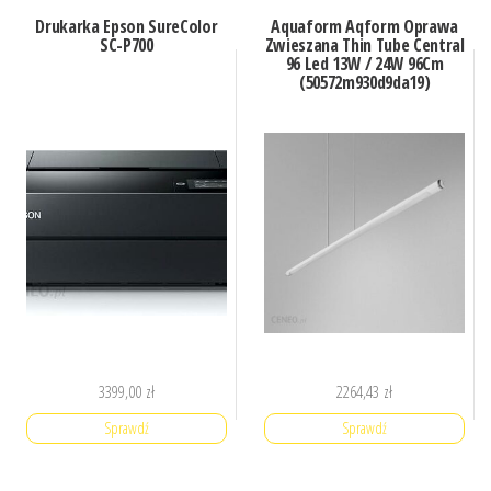
Drukarka Epson SureColor
Aquaform Aqform Oprawa
SC-P700
Zwieszana Thin Tube Central
96 Led 13W / 24W 96Cm
(50572m930d9da19)
3399,00
zł
2264,43
zł
Sprawdź
Sprawdź