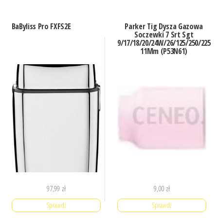
BaByliss Pro FXFS2E
Parker Tig Dysza Gazowa
Soczewki 7 Srt Sgt
9/17/18/20/24W/26/125/250/225
11Mm (P53N61)
97,99
zł
9,00
zł
Sprawdź
Sprawdź