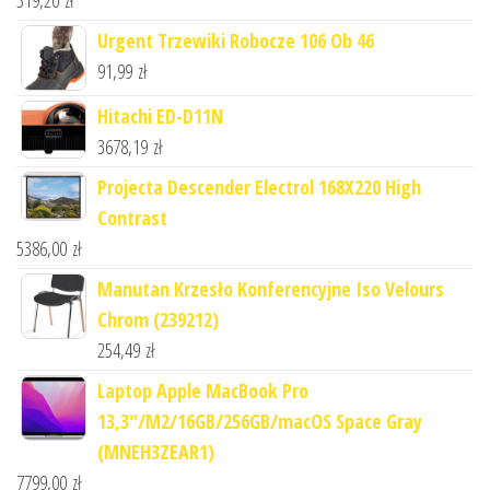
Urgent Trzewiki Robocze 106 Ob 46
91,99
zł
Hitachi ED-D11N
3678,19
zł
Projecta Descender Electrol 168X220 High
Contrast
5386,00
zł
Manutan Krzesło Konferencyjne Iso Velours
Chrom (239212)
254,49
zł
Laptop Apple MacBook Pro
13,3"/M2/16GB/256GB/macOS Space Gray
(MNEH3ZEAR1)
7799,00
zł