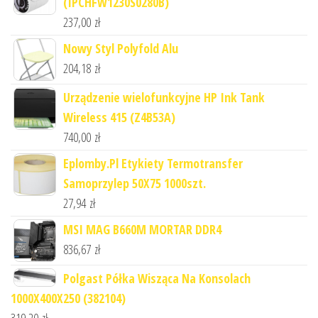
(IPCHFW1230S0280B)
237,00
zł
Nowy Styl Polyfold Alu
204,18
zł
Urządzenie wielofunkcyjne HP Ink Tank
Wireless 415 (Z4B53A)
740,00
zł
Eplomby.Pl Etykiety Termotransfer
Samoprzylep 50X75 1000szt.
27,94
zł
MSI MAG B660M MORTAR DDR4
836,67
zł
Polgast Półka Wisząca Na Konsolach
1000X400X250 (382104)
319,20
zł