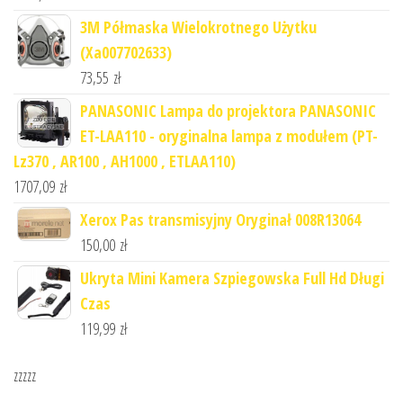
3M Półmaska Wielokrotnego Użytku
(Xa007702633)
73,55
zł
PANASONIC Lampa do projektora PANASONIC
ET-LAA110 - oryginalna lampa z modułem (PT-
Lz370 , AR100 , AH1000 , ETLAA110)
1707,09
zł
Xerox Pas transmisyjny Oryginał 008R13064
150,00
zł
Ukryta Mini Kamera Szpiegowska Full Hd Długi
Czas
119,99
zł
zzzzz