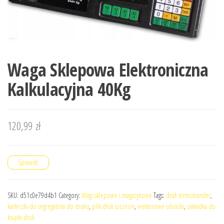
Waga Sklepowa Elektroniczna
Kalkulacyjna 40Kg
120,99
zł
Sprawdź
SKU:
d51c0e79d4b1
Category:
Wagi sklepowe i magazynowe
Tags:
druk termotransfer
,
karteczki do segregatora do druku
,
plik druk szczecin
,
wektorowe obrazki
,
zakładka do
książki druk