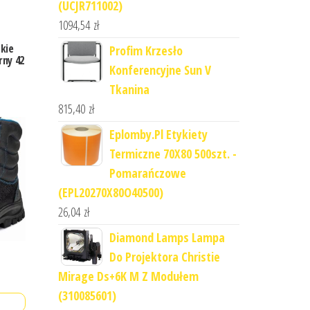
(UCJR711002)
1094,54
zł
kie
Profim Krzesło
rny 42
Konferencyjne Sun V
Tkanina
815,40
zł
Eplomby.Pl Etykiety
Termiczne 70X80 500szt. -
Pomarańczowe
(EPL20270X80O40500)
26,04
zł
Diamond Lamps Lampa
Do Projektora Christie
Mirage Ds+6K M Z Modułem
(310085601)