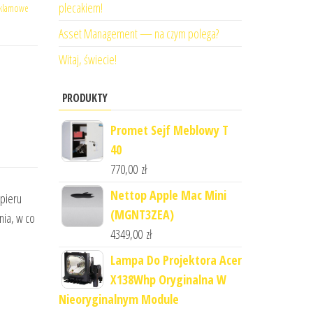
plecakiem!
eklamowe
Asset Management — na czym polega?
Witaj, świecie!
PRODUKTY
Promet Sejf Meblowy T
40
770,00
zł
Nettop Apple Mac Mini
apieru
(MGNT3ZEA)
nia, w co
4349,00
zł
Lampa Do Projektora Acer
X138Whp Oryginalna W
Nieoryginalnym Module