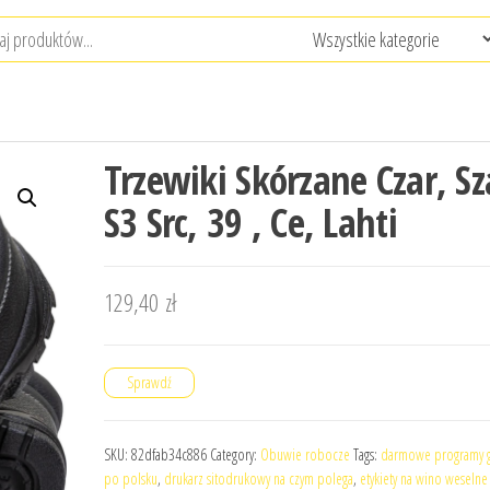
Trzewiki Skórzane Czar, Sz
S3 Src, 39 , Ce, Lahti
129,40
zł
Sprawdź
SKU:
82dfab34c886
Category:
Obuwie robocze
Tags:
darmowe programy g
po polsku
,
drukarz sitodrukowy na czym polega
,
etykiety na wino weselne