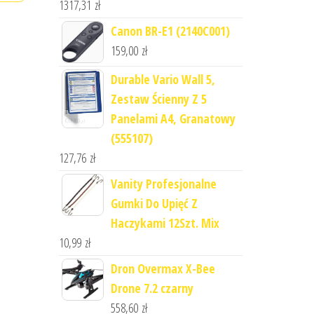
1317,31
zł
Canon BR-E1 (2140C001)
159,00
zł
Durable Vario Wall 5,
Zestaw Ścienny Z 5
Panelami A4, Granatowy
(555107)
127,76
zł
Vanity Profesjonalne
Gumki Do Upięć Z
Haczykami 12Szt. Mix
10,99
zł
Dron Overmax X-Bee
Drone 7.2 czarny
558,60
zł