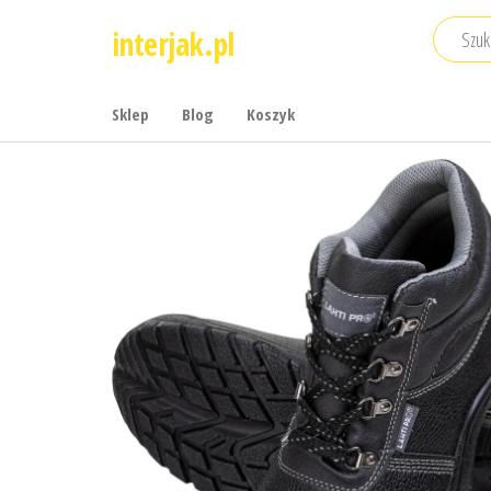
Przejdź
interjak.pl
do
treści
Sklep
Blog
Koszyk