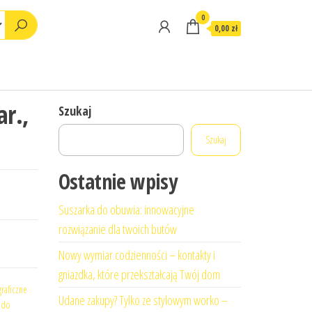
0
0,00 zł
ar.,
Szukaj
Szukaj
Ostatnie wpisy
Suszarka do obuwia: innowacyjne
rozwiązanie dla twoich butów
Nowy wymiar codzienności – kontakty i
gniazdka, które przekształcają Twój dom
raficzne
Udane zakupy? Tylko ze stylowym worko –
 do