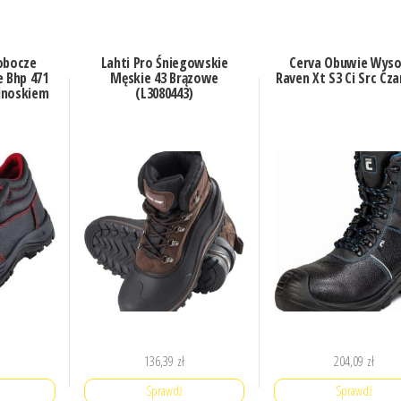
obocze
Lahti Pro Śniegowskie
Cerva Obuwie Wyso
 Bhp 471
Męskie 43 Brązowe
Raven Xt S3 Ci Src Cza
dnoskiem
(L3080443)
136,39
zł
204,09
zł
Sprawdź
Sprawdź