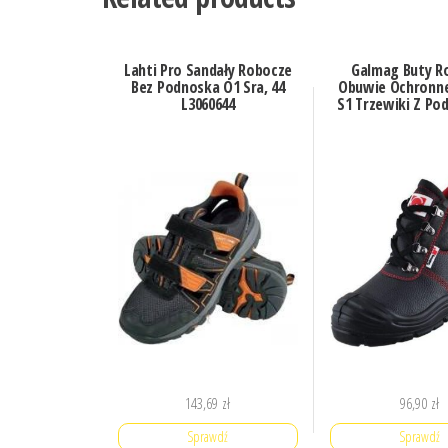
Lahti Pro Sandały Robocze
Galmag Buty R
Bez Podnoska O1 Sra, 44
Obuwie Ochronne
L3060644
S1 Trzewiki Z Po
143,69
zł
96,90
zł
Sprawdź
Sprawdź