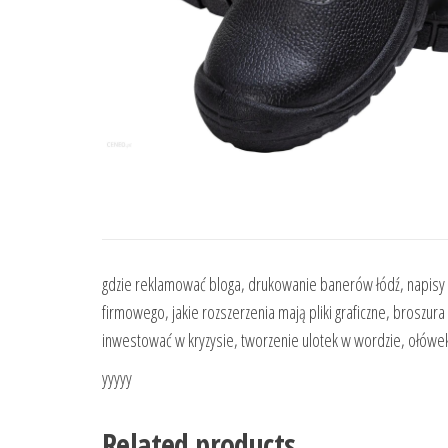
gdzie reklamować bloga, drukowanie banerów łódź, napisy 
firmowego, jakie rozszerzenia mają pliki graficzne, broszur
inwestować w kryzysie, tworzenie ulotek w wordzie, ołówe
yyyyy
Related products