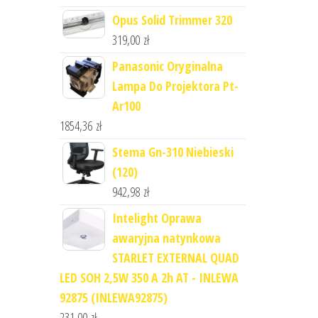
Opus Solid Trimmer 320
319,00
zł
Panasonic Oryginalna
Lampa Do Projektora Pt-
Ar100
1854,36
zł
Stema Gn-310 Niebieski
(120)
942,98
zł
Intelight Oprawa
awaryjna natynkowa
STARLET EXTERNAL QUAD
LED SOH 2,5W 350 A 2h AT - INLEWA
92875 (INLEWA92875)
231,00
zł