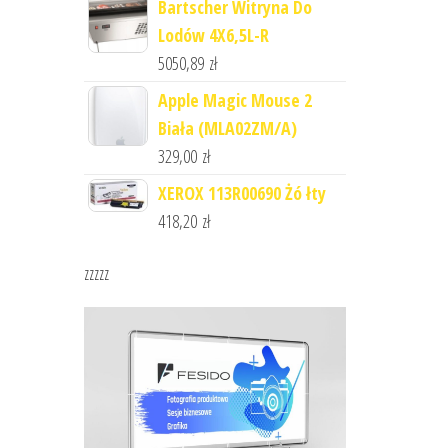
Bartscher Witryna Do
Lodów 4X6,5L-R
5050,89
zł
Apple Magic Mouse 2
Biała (MLA02ZM/A)
329,00
zł
XEROX 113R00690 Żó łty
418,20
zł
zzzzz