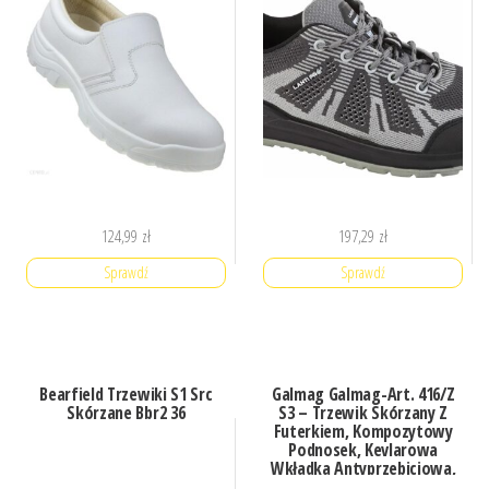
124,99
zł
197,29
zł
Sprawdź
Sprawdź
Bearfield Trzewiki S1 Src
Galmag Galmag-Art. 416/Z
Skórzane Bbr2 36
S3 – Trzewik Skórzany Z
Futerkiem, Kompozytowy
Podnosek, Kevlarowa
Wkładka Antyprzebiciowa,
Podeszwa Pu/Pu 41