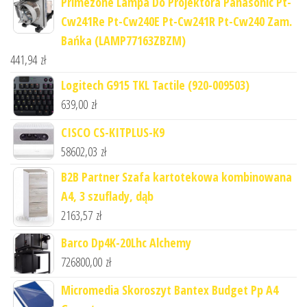
Primezone Lampa Do Projektora Panasonic Pt-
Cw241Re Pt-Cw240E Pt-Cw241R Pt-Cw240 Zam.
Bańka (LAMP77163ZBZM)
441,94
zł
Logitech G915 TKL Tactile (920-009503)
639,00
zł
CISCO CS-KITPLUS-K9
58602,03
zł
B2B Partner Szafa kartotekowa kombinowana
A4, 3 szuflady, dąb
2163,57
zł
Barco Dp4K-20Lhc Alchemy
726800,00
zł
Micromedia Skoroszyt Bantex Budget Pp A4