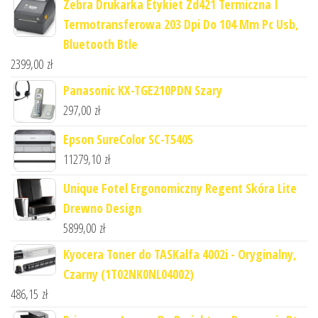
Zebra Drukarka Etykiet Zd421 Termiczna I
Termotransferowa 203 Dpi Do 104 Mm Pc Usb,
Bluetooth Btle
2399,00
zł
Panasonic KX-TGE210PDN Szary
297,00
zł
Epson SureColor SC-T5405
11279,10
zł
Unique Fotel Ergonomiczny Regent Skóra Lite
Drewno Design
5899,00
zł
Kyocera Toner do TASKalfa 4002i - Oryginalny,
Czarny (1T02NK0NL04002)
486,15
zł