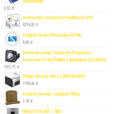
Granatowy
0,92
zł
Interactive Interwrite DualBoard 1279
4259,00
zł
Stolgraf Druk Offsetowy A4 10K.
8,40
zł
Diamond Lamps Lampa Do Projektora
Panasonic Pt Dw750We Z Modułem (ETLAD70)
1931,75
zł
Philips NeoPix Ultra 2 (NPX642INT)
1199,00
zł
Sznurek Jutowy, Szpagat 5Dkg
2,18
zł
MAGITECH OM – 18XC