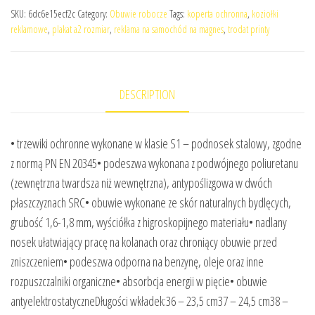
SKU:
6dc6e15ecf2c
Category:
Obuwie robocze
Tags:
koperta ochronna
,
koziołki
reklamowe
,
plakat a2 rozmiar
,
reklama na samochód na magnes
,
trodat printy
DESCRIPTION
• trzewiki ochronne wykonane w klasie S1 – podnosek stalowy, zgodne
z normą PN EN 20345• podeszwa wykonana z podwójnego poliuretanu
(zewnętrzna twardsza niż wewnętrzna), antypoślizgowa w dwóch
płaszczyznach SRC• obuwie wykonane ze skór naturalnych bydlęcych,
grubość 1,6-1,8 mm, wyściółka z higroskopijnego materiału• nadlany
nosek ułatwiający pracę na kolanach oraz chroniący obuwie przed
zniszczeniem• podeszwa odporna na benzynę, oleje oraz inne
rozpuszczalniki organiczne• absorbcja energii w pięcie• obuwie
antyelektrostatyczneDługości wkładek:36 – 23,5 cm37 – 24,5 cm38 –