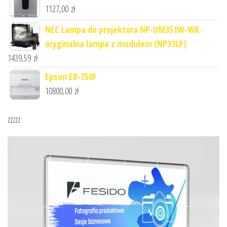
1127,00
zł
NEC Lampa do projektora NP-UM351W-WK -
oryginalna lampa z modułem (NP33LP)
1439,59
zł
Epson EB-750F
10800,00
zł
zzzzz