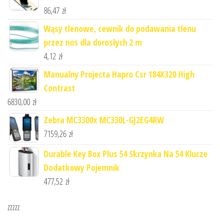
86,47
zł
Wąsy tlenowe, cewnik do podawania tlenu
przez nos dla dorosłych 2 m
4,12
zł
Manualny Projecta Hapro Csr 184X320 High
Contrast
6830,00
zł
Zebra MC3300x MC330L-GJ2EG4RW
7159,26
zł
Durable Key Box Plus 54 Skrzynka Na 54 Klucze
Dodatkowy Pojemnik
477,52
zł
zzzzz