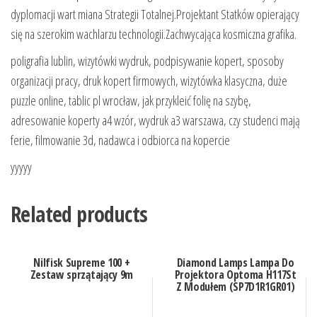
dyplomacji wart miana Strategii Totalnej.Projektant Statków opierający
się na szerokim wachlarzu technologii.Zachwycająca kosmiczna grafika.
poligrafia lublin, wizytówki wydruk, podpisywanie kopert, sposoby
organizacji pracy, druk kopert firmowych, wizytówka klasyczna, duże
puzzle online, tablic pl wrocław, jak przykleić folię na szybę,
adresowanie koperty a4 wzór, wydruk a3 warszawa, czy studenci mają
ferie, filmowanie 3d, nadawca i odbiorca na kopercie
yyyyy
Related products
Nilfisk Supreme 100 +
Diamond Lamps Lampa Do
Zestaw sprzątający 9m
Projektora Optoma H117St
Z Modułem (SP7D1R1GR01)