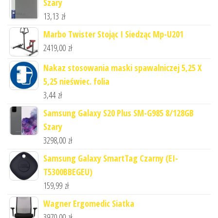
Szary
13,13
zł
Marbo Twister Stojąc I Siedząc Mp-U201
2419,00
zł
Nakaz stosowania maski spawalniczej 5,25 X
5,25 nieświec. folia
3,44
zł
Samsung Galaxy S20 Plus SM-G985 8/128GB
Szary
3298,00
zł
Samsung Galaxy SmartTag Czarny (EI-
T5300BBEGEU)
159,99
zł
Wagner Ergomedic Siatka
3970,00
zł