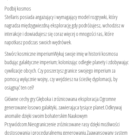
Podbij kosmos
Stellaris posiada angażujący i wymagający model rozgrywki, który
nagradza międzygwiezdną eksplorację gdy podróżujesz, wchodzisz w
interakcje i dowiadujesz się coraz więcej o mnogości ras, które
napotkasz podczas swoich wędrówek.
Stwórz kosmiczne imperiumWykuj swoje imię w historii kosmosu
budując galaktyczne imperium; kolonizując odległe planety i zdobywając
cywilizacje obcych. Czy poszerzysz granice swojego imperium za
pomocą wyłącznie wojny, czy wejdziesz na ścieżkę dyplomacji, by
osiągnąć ten cel?
Główne cechy gry:Głęboka i zróżnicowana eksploracja.Ogromne
generowane losowo galaktyki, zawierająca tysiące planet.Odkrywaj
anomalie dzięki swoim bohaterskim Naukowym
Przywódcom.Nieograniczenie zróżnicowane rasy dzięki możliwości
dostosowania i proceduralnemu generowaniu.Zaawansowany system