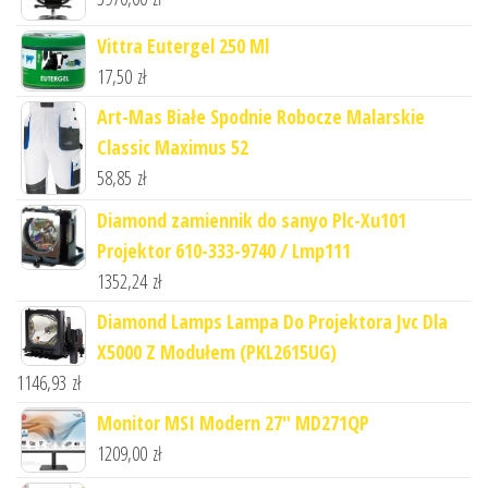
Vittra Eutergel 250 Ml
17,50
zł
Art-Mas Białe Spodnie Robocze Malarskie
Classic Maximus 52
58,85
zł
Diamond zamiennik do sanyo Plc-Xu101
Projektor 610-333-9740 / Lmp111
1352,24
zł
Diamond Lamps Lampa Do Projektora Jvc Dla
X5000 Z Modułem (PKL2615UG)
1146,93
zł
Monitor MSI Modern 27" MD271QP
1209,00
zł