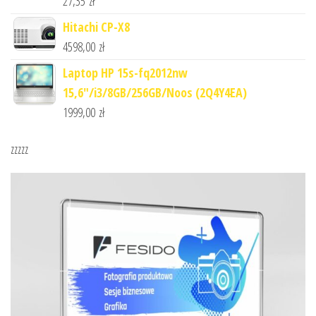
27,35
zł
Hitachi CP-X8
4598,00
zł
Laptop HP 15s-fq2012nw
15,6"/i3/8GB/256GB/Noos (2Q4Y4EA)
1999,00
zł
zzzzz