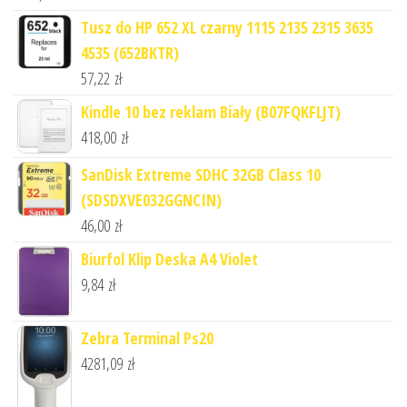
Tusz do HP 652 XL czarny 1115 2135 2315 3635
4535 (652BKTR)
57,22
zł
Kindle 10 bez reklam Biały (B07FQKFLJT)
418,00
zł
SanDisk Extreme SDHC 32GB Class 10
(SDSDXVE032GGNCIN)
46,00
zł
Biurfol Klip Deska A4 Violet
9,84
zł
Zebra Terminal Ps20
4281,09
zł