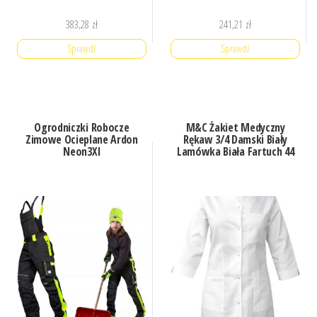
383,28
zł
241,21
zł
Sprawdź
Sprawdź
Ogrodniczki Robocze
M&C Żakiet Medyczny
Zimowe Ocieplane Ardon
Rękaw 3/4 Damski Biały
Neon3Xl
Lamówka Biała Fartuch 44