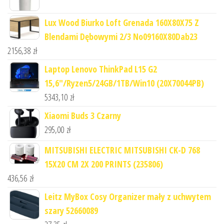
Lux Wood Biurko Loft Grenada 160X80X75 Z
Blendami Dębowymi 2/3 No09160X80Dab23
2156,38
zł
Laptop Lenovo ThinkPad L15 G2
15,6"/Ryzen5/24GB/1TB/Win10 (20X70044PB)
5343,10
zł
Xiaomi Buds 3 Czarny
295,00
zł
MITSUBISHI ELECTRIC MITSUBISHI CK-D 768
15X20 CM 2X 200 PRINTS (235806)
436,56
zł
Leitz MyBox Cosy Organizer mały z uchwytem
szary 52660089