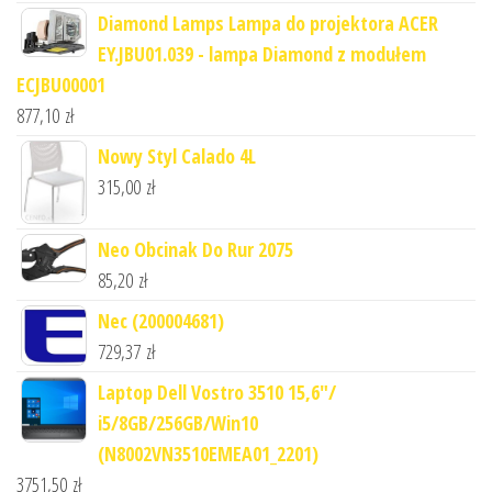
Diamond Lamps Lampa do projektora ACER
EY.JBU01.039 - lampa Diamond z modułem
ECJBU00001
877,10
zł
Nowy Styl Calado 4L
315,00
zł
Neo Obcinak Do Rur 2075
85,20
zł
Nec (200004681)
729,37
zł
Laptop Dell Vostro 3510 15,6"/
i5/8GB/256GB/Win10
(N8002VN3510EMEA01_2201)
3751,50
zł