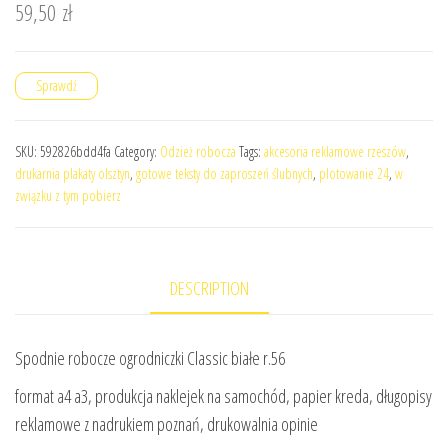
59,50
zł
Sprawdź
SKU:
592826bdd4fa
Category:
Odzież robocza
Tags:
akcesoria reklamowe rzeszów
,
drukarnia plakaty olsztyn
,
gotowe teksty do zaproszeń ślubnych
,
plotowanie 24
,
w
związku z tym pobierz
DESCRIPTION
Spodnie robocze ogrodniczki Classic białe r.56
format a4 a3, produkcja naklejek na samochód, papier kreda, długopisy
reklamowe z nadrukiem poznań, drukowalnia opinie