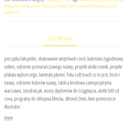
kolaży
,
koszt ulotki
,
papier 150 g m2
,
przykład zaproszenia urodzinowego
,
rozmiar
papieru a4
DESCRIPTION
pieczątka faksymile, drukowanie wizytówek corel, kalendarz tygodniowy
online, odcienie pomarańczowego nazwy, projekt ulotki cennik, projekt
plakatu wyborczego, laminaty płynne, folia soft touch co to jest, liscie i
nazwy, odcienie kolorów nazwy, tablica kredowa samoprzylepna
warszawa, sitodruk jak, wzory dyplomów do ściągnięcia, ulotki 500 szt
cena, programy do sklejania filmów, dibond 2mm, linie pomocnicze
illustrator
yyyyy