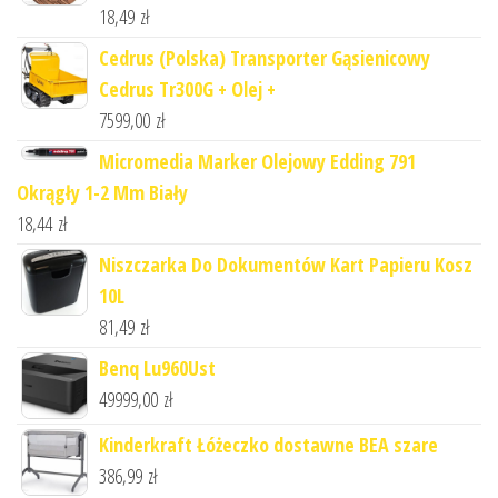
18,49
zł
Cedrus (Polska) Transporter Gąsienicowy
Cedrus Tr300G + Olej +
7599,00
zł
Micromedia Marker Olejowy Edding 791
Okrągły 1-2 Mm Biały
18,44
zł
Niszczarka Do Dokumentów Kart Papieru Kosz
10L
81,49
zł
Benq Lu960Ust
49999,00
zł
Kinderkraft Łóżeczko dostawne BEA szare
386,99
zł