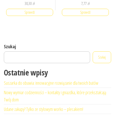
30,30
zł
7,77
zł
Sprawdź
Sprawdź
Szukaj
Szukaj
Ostatnie wpisy
Suszarka do obuwia: innowacyjne rozwiązanie dla twoich butów
Nowy wymiar codzienności – kontakty i gniazdka, które przekształcają
Twój dom
Udane zakupy? Tylko ze stylowym worko – plecakiem!