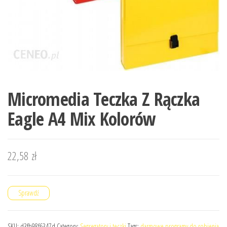
Micromedia Teczka Z Rączka
Eagle A4 Mix Kolorów
22,58
zł
Sprawdź
SKU:
d3fb98f6347d
Category:
Segregatory i teczki
Tags:
darmowe programy do robienia