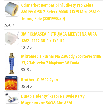
Cdrmarket Kompatibilní Etikety Pro Zebra
880199-025D Z-Select 2000D 51X25 Mm, 2580Ks,
Termo, Role (880199025D)
55,95
zł
3M PÓŁMASKA FILTRUJĄCA MEDYCZNA AURA
1862+ FFP2 NR D / TYP IIR
10,02
zł
Micromedia Puchar Na Zawody Sportowe 9106
27,5 Tabliczka Z Napisem W Cenie
90,99
zł
Brother LC-980C Cyan
36,74
zł
Durable Identyfikator Na Dwie Karty
Magnetyczne 54X85 Mm 8224