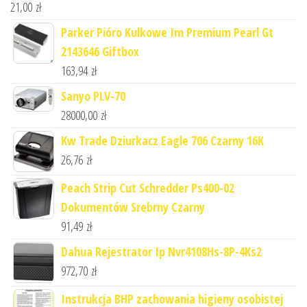
21,00
zł
Parker Pióro Kulkowe Im Premium Pearl Gt
2143646 Giftbox
163,94
zł
Sanyo PLV-70
28000,00
zł
Kw Trade Dziurkacz Eagle 706 Czarny 16K
26,76
zł
Peach Strip Cut Schredder Ps400-02
Dokumentów Srebrny Czarny
91,49
zł
Dahua Rejestrator Ip Nvr4108Hs-8P-4Ks2
972,70
zł
Instrukcja BHP zachowania higieny osobistej