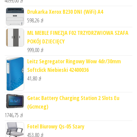
4099,00
zł
Drukarka Xerox B230 DNI (WiFi) A4
598,26
zł
ML MEBLE FINEZJA F02 TRZYDRZWIOWA SZAFA
POKÓJ DZIECIĘCY
999,00
zł
Leitz Segregator Ringowy Wow 4dr/30mm
Softclick Niebieski 42400036
41,80
zł
Getac Battery Charging Station 2 Slots Eu
(Gcmceg)
1746,75
zł
Fotel Biurowy Qs-05 Szary
453,80
zł