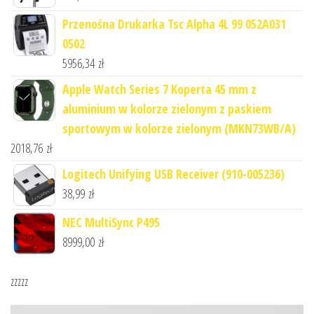
Przenośna Drukarka Tsc Alpha 4L 99 052A031
0502
5956,34
zł
Apple Watch Series 7 Koperta 45 mm z
aluminium w kolorze zielonym z paskiem
sportowym w kolorze zielonym (MKN73WB/A)
2018,76
zł
Logitech Unifying USB Receiver (910-005236)
38,99
zł
NEC MultiSync P495
8999,00
zł
zzzzz