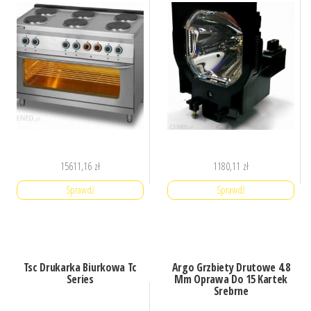
15611,16
zł
1180,11
zł
Sprawdź
Sprawdź
Tsc Drukarka Biurkowa Tc
Argo Grzbiety Drutowe 4.8
Series
Mm Oprawa Do 15 Kartek
Srebrne