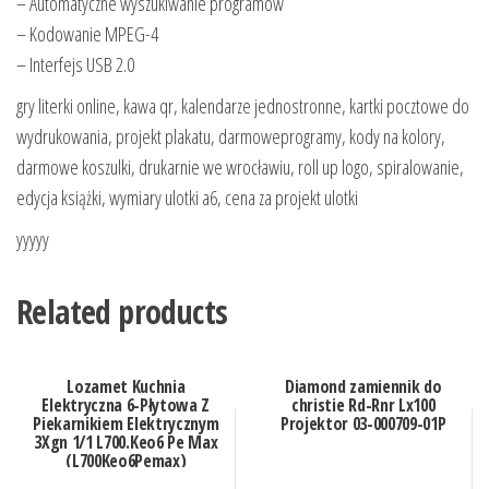
– Automatyczne wyszukiwanie programów
– Kodowanie MPEG-4
– Interfejs USB 2.0
gry literki online, kawa qr, kalendarze jednostronne, kartki pocztowe do
wydrukowania, projekt plakatu, darmoweprogramy, kody na kolory,
darmowe koszulki, drukarnie we wrocławiu, roll up logo, spiralowanie,
edycja książki, wymiary ulotki a6, cena za projekt ulotki
yyyyy
Related products
Lozamet Kuchnia
Diamond zamiennik do
Elektryczna 6-Płytowa Z
christie Rd-Rnr Lx100
Piekarnikiem Elektrycznym
Projektor 03-000709-01P
3Xgn 1/1 L700.Keo6 Pe Max
(L700Keo6Pemax)