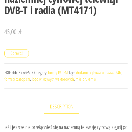
DVB-T i radia (MT4171)
45,00
zł
Sprawdź
SKU:
ddcc875d6507
Category:
Tunery TV i FM
Tags:
drukarnia cyfrowa warszawa 24h
,
formaty czasopism
,
logo w krzywych wektorowych
,
miła drukarnia
DESCRIPTION
Jeśli jeszcze nie przełączyłeś się na naziemną telewizję cyfrową sięgnij po