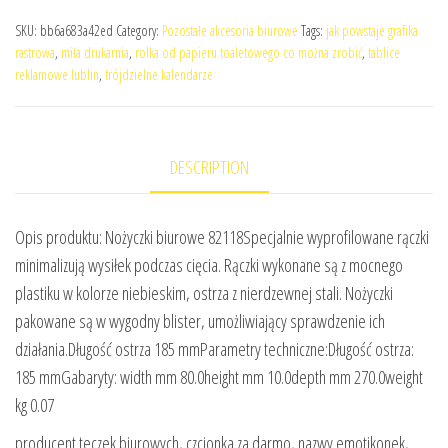
SKU:
bb6a683a42ed
Category:
Pozostałe akcesoria biurowe
Tags:
jak powstaje grafika
rastrowa
,
miła drukarnia
,
rolka od papieru toaletowego co można zrobić
,
tablice
reklamowe lublin
,
trójdzielne kalendarze
DESCRIPTION
Opis produktu: Nożyczki biurowe 82118Specjalnie wyprofilowane rączki
minimalizują wysiłek podczas cięcia. Rączki wykonane są z mocnego
plastiku w kolorze niebieskim, ostrza z nierdzewnej stali. Nożyczki
pakowane są w wygodny blister, umożliwiający sprawdzenie ich
działania.Długość ostrza 185 mmParametry techniczne:Długość ostrza:
185 mmGabaryty: width mm 80.0height mm 10.0depth mm 270.0weight
kg 0.07
producent teczek biurowych, czcionka za darmo, nazwy emotikonek,