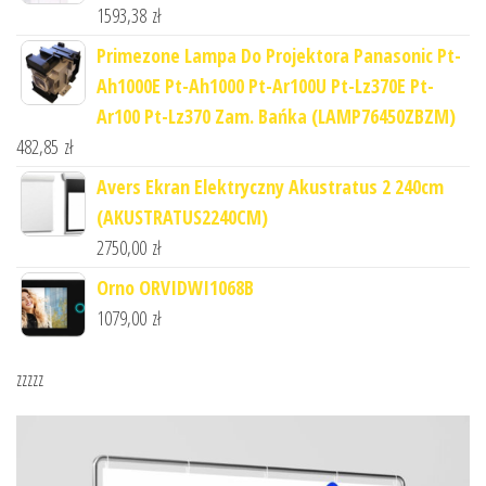
1593,38
zł
Primezone Lampa Do Projektora Panasonic Pt-
Ah1000E Pt-Ah1000 Pt-Ar100U Pt-Lz370E Pt-
Ar100 Pt-Lz370 Zam. Bańka (LAMP76450ZBZM)
482,85
zł
Avers Ekran Elektryczny Akustratus 2 240cm
(AKUSTRATUS2240CM)
2750,00
zł
Orno ORVIDWI1068B
1079,00
zł
zzzzz