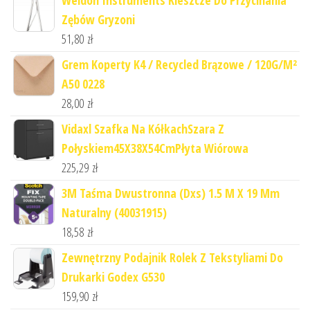
Weldon Instruments Kleszcze Do Przycinania
Zębów Gryzoni
51,80
zł
Grem Koperty K4 / Recycled Brązowe / 120G/M²
A50 0228
28,00
zł
Vidaxl Szafka Na KółkachSzara Z
Połyskiem45X38X54CmPłyta Wiórowa
225,29
zł
3M Taśma Dwustronna (Dxs) 1.5 M X 19 Mm
Naturalny (40031915)
18,58
zł
Zewnętrzny Podajnik Rolek Z Tekstyliami Do
Drukarki Godex G530
159,90
zł