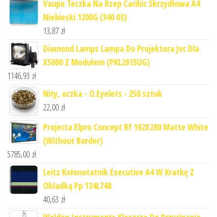
Vaupe Teczka Na Rzep Caribic Skrzydłowa A4
Niebieski 1200G (340 03)
13,87
zł
Diamond Lamps Lampa Do Projektora Jvc Dla
X5000 Z Modułem (PKL2615UG)
1146,93
zł
Nity, oczka - O.Eyelets - 250 sztuk
22,00
zł
Projecta Elpro Concept Rf 162X280 Matte White
(Without Border)
5785,00
zł
Leitz Kołonotatnik Executive A4 W Kratkę Z
Okładką Pp 134L748
40,63
zł