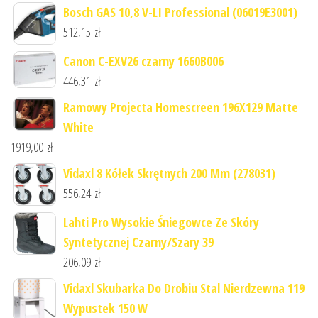
Bosch GAS 10,8 V-LI Professional (06019E3001)
512,15
zł
Canon C-EXV26 czarny 1660B006
446,31
zł
Ramowy Projecta Homescreen 196X129 Matte
White
1919,00
zł
Vidaxl 8 Kółek Skrętnych 200 Mm (278031)
556,24
zł
Lahti Pro Wysokie Śniegowce Ze Skóry
Syntetycznej Czarny/Szary 39
206,09
zł
Vidaxl Skubarka Do Drobiu Stal Nierdzewna 119
Wypustek 150 W