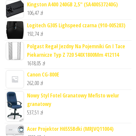
Kingston A400 240GB 2,5" (SA400S37240G)
106,47
zł
Logitech G305 Lighspeed czarna (910-005283)
192,74
zł
Polgast Regał Jezdny Na Pojemniki Gn I Tace
Piekarnicze Typ Z 720 540X1800Mm 412114
1618,05
zł
Canon CG-800E
262,00
zł
Nowy Styl Fotel Granatowy Mefisto welur
granatowy
537,51
zł
Acer Projektor H6555Bdki (MRJVQ11004)