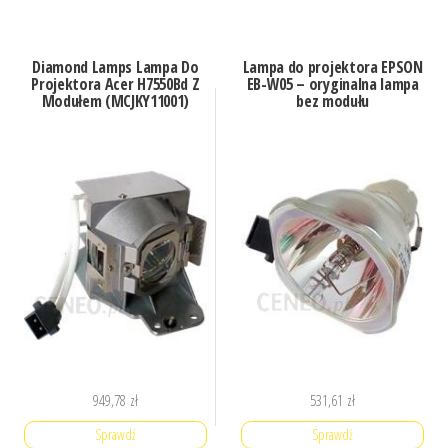
Diamond Lamps Lampa Do
Lampa do projektora EPSON
Projektora Acer H7550Bd Z
EB-W05 – oryginalna lampa
Modułem (MCJKY11001)
bez modułu
949,78
zł
531,61
zł
Sprawdź
Sprawdź