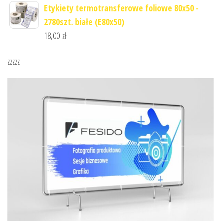
Etykiety termotransferowe foliowe 80x50 -
2780szt. białe (E80x50)
18,00
zł
zzzzz