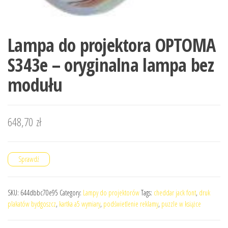
Lampa do projektora OPTOMA
S343e – oryginalna lampa bez
modułu
648,70
zł
Sprawdź
SKU:
644dbbc70e95
Category:
Lampy do projektorów
Tags:
cheddar jack font
,
druk
plakatów bydgoszcz
,
kartka a5 wymiary
,
podświetlenie reklamy
,
puzzle w książce