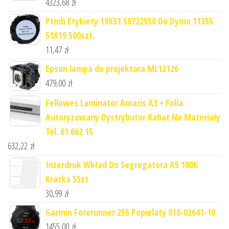
4323,68
zł
Ptmb Etykiety 19X51 S0722550 Do Dymo 11355
51X19 500szt.
11,47
zł
Epson lampa do projektora ML12126
479,00
zł
Fellowes Laminator Amaris A3 + Folia
Autoryzowany Dystrybutor Rabat Na Materiały
Tel. 61 662 15
632,22
zł
Interdruk Wkład Do Segregatora A5 100K
Kratka 5Szt
30,99
zł
Garmin Forerunner 255 Popielaty 010-02641-10
1455,00
zł