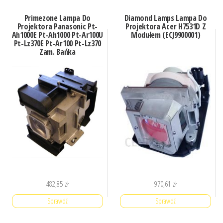
Primezone Lampa Do
Diamond Lamps Lampa Do
Projektora Panasonic Pt-
Projektora Acer H7531D Z
Ah1000E Pt-Ah1000 Pt-Ar100U
Modułem (ECJ9900001)
Pt-Lz370E Pt-Ar100 Pt-Lz370
Zam. Bańka
(LAMP76450ZBZM)
482,85
zł
970,61
zł
Sprawdź
Sprawdź