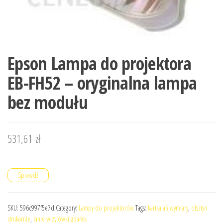
Epson Lampa do projektora
EB-FH52 – oryginalna lampa
bez modułu
531,61
zł
Sprawdź
SKU:
596c997f5e7d
Category:
Lampy do projektorów
Tags:
kartka a5 wymiary
,
olsztyn
drukarnie
,
tanie wizytówki gdańsk