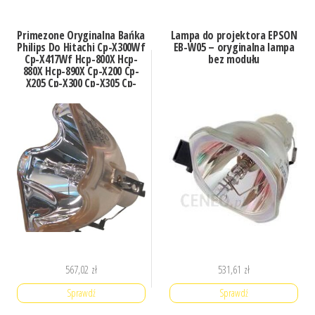
Primezone Oryginalna Bańka
Lampa do projektora EPSON
Philips Do Hitachi Cp-X300Wf
EB-W05 – oryginalna lampa
Cp-X417Wf Hcp-800X Hcp-
bez modułu
880X Hcp-890X Cp-X200 Cp-
X205 Cp-X300 Cp-X305 Cp-
X308 (LAMP74651OBP)
567,02
zł
531,61
zł
Sprawdź
Sprawdź