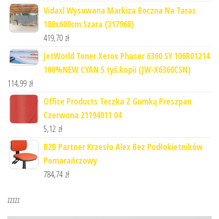
Vidaxl Wysuwana Markiza Boczna Na Taras
180x600cm Szara (317968)
419,70
zł
JetWorld Toner Xerox Phaser 6360 SY 106R01214
100%NEW CYAN 5 tyś.kopii (JW-X6360CSN)
114,99
zł
Office Products Teczka Z Gumką Preszpan
Czerwona 21194011 04
5,12
zł
B2B Partner Krzesło Alex Bez Podłokietników
Pomarańczowy
784,74
zł
zzzzz