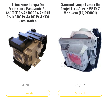
Primezone Lampa Do
Diamond Lamps Lampa Do
Projektora Panasonic Pt-
Projektora Acer H7531D Z
Ah1000E Pt-Ah1000 Pt-Ar100U
Modułem (ECJ9900001)
Pt-Lz370E Pt-Ar100 Pt-Lz370
Zam. Bańka
(LAMP76450ZBZM)
482,85
zł
970,61
zł
Sprawdź
Sprawdź