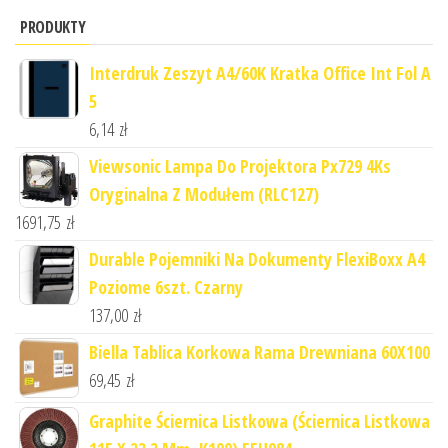
PRODUKTY
Interdruk Zeszyt A4/60K Kratka Office Int Fol A
5
6,14
zł
Viewsonic Lampa Do Projektora Px729 4Ks
Oryginalna Z Modułem (RLC127)
1691,75
zł
Durable Pojemniki Na Dokumenty FlexiBoxx A4
Poziome 6szt. Czarny
137,00
zł
Biella Tablica Korkowa Rama Drewniana 60X100
69,45
zł
Graphite Ściernica Listkowa (Ściernica Listkowa