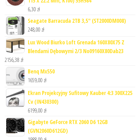
115 X 22.2 Mm, K100) 55H984
6,30
zł
Seagate Barracuda 2TB 3,5" (ST2000DM008)
248,00
zł
Lux Wood Biurko Loft Grenada 160X80X75 Z
Blendami Dębowymi 2/3 No09160X80Dab23
2156,38
zł
Benq Mx550
1659,00
zł
Ekran Projekcyjny Sufitowy Kauber 4:3 300X225
Cv (IN430300)
6199,00
zł
Gigabyte GeForce RTX 2060 D6 12GB
(GVN2060D612GD)
1988,00
zł