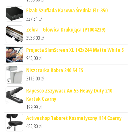
Elzab Szuflada Kasowa Średnia Elz-350
327,51
zł
Zebra - Głowica Drukująca (P1004239)
3938,00
zł
Projecta SlimScreen XL 142x244 Matte White S
945,00
zł
Niszczarka Kobra 240 S4 ES
2115,00
zł
Rapesco Zszywacz Av-55 Heavy Duty 210
Kartek Czarny
199,99
zł
Activeshop Taboret Kosmetyczny H14 Czarny
485,80
zł