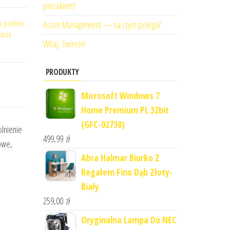
plecakiem!
z polskimi
Asset Management — na czym polega?
 druk
Witaj, świecie!
PRODUKTY
Microsoft Windows 7
Home Premium PL 32bit
(GFC-02730)
olnienie
499,99
zł
owe,
Abra Halmar Biurko Z
Regałem Fino Dąb Złoty-
Biały
259,00
zł
Oryginalna Lampa Do NEC