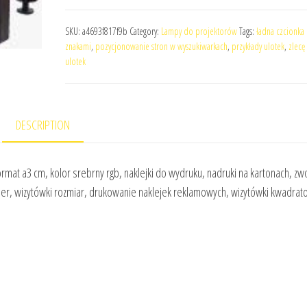
SKU:
a4693f817f9b
Category:
Lampy do projektorów
Tags:
ładna czcionka 
znakami
,
pozycjonowanie stron w wyszukiwarkach
,
przykłady ulotek
,
zlecę
ulotek
DESCRIPTION
rmat a3 cm, kolor srebrny rgb, naklejki do wydruku, nadruki na kartonach, zw
ier, wizytówki rozmiar, drukowanie naklejek reklamowych, wizytówki kwadrat