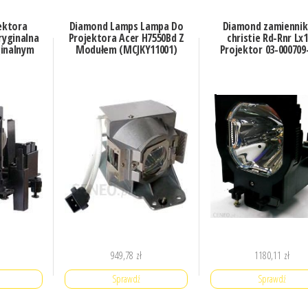
ektora
Diamond Lamps Lampa Do
Diamond zamiennik
ryginalna
Projektora Acer H7550Bd Z
christie Rd-Rnr Lx
inalnym
Modułem (MCJKY11001)
Projektor 03-000709
949,78
zł
1180,11
zł
Sprawdź
Sprawdź