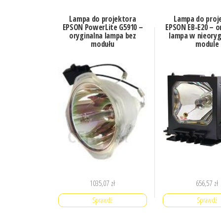
Lampa do projektora
Lampa do proj
EPSON PowerLite G5910 –
EPSON EB-E20 – o
oryginalna lampa bez
lampa w nieoryg
modułu
module
1035,07
zł
656,57
zł
Sprawdź
Sprawdź