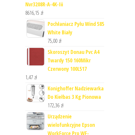
Nvr3208R-A-4K-Iii
8616,15
zł
Pochłaniacz Pyłu Wind 585
White Biały
75,00
zł
Skoroszyt Donau Pvc A4
Twardy 150 160Mikr
Czerwony 100L517
1,47
zł
Konighoffer Nadziewarka
Do Kiełbas 3 Kg Pionowa
172,36
zł
Urządzenie
wielofunkcyjne Epson
WorkForce Pro WF-