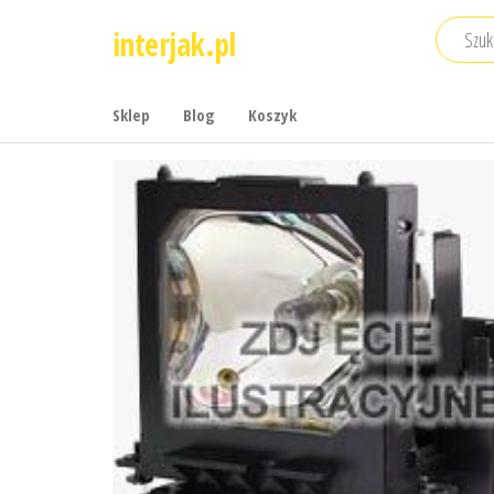
Przejdź
interjak.pl
do
treści
Sklep
Blog
Koszyk