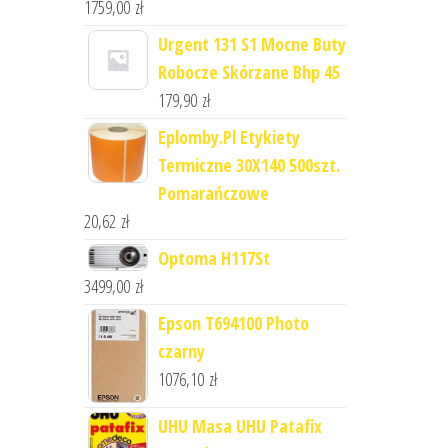
1759,00
zł
Urgent 131 S1 Mocne Buty
Robocze Skórzane Bhp 45
179,90
zł
Eplomby.Pl Etykiety
Termiczne 30X140 500szt.
Pomarańczowe
20,62
zł
Optoma H117St
3499,00
zł
Epson T694100 Photo
czarny
1076,10
zł
UHU Masa UHU Patafix