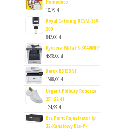
Homedeco
10,79
zł
Royal Catering RCSM-350-
300
842,00
zł
Kyocera-Mita FS-3040MFP
4598,00
zł
Xerox B315DNI
1588,00
zł
Urgent Półbuty Robocze
251 S2 41
124,99
zł
Bcs Point Rejestrator Ip
32-Kanałowy Bcs-P-