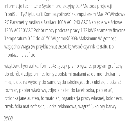
Informacje techniczne System projekcyjny DLP Metoda projekcji
FrontSufitTyłZ tyłu, sufit Kompatybilność z komputerem Mac PCWindows
PC Parametry zasilania Zasilacz 100 V AC~240 V AC Napięcie wejściowe
120 V AC230 V AC Pobór mocy podczas pracy 1.32 kW Parametry fizyczne
Temperatura 0 °C do 40 °C Wilgotność 90% Maksimum Wilgotność
względna Waga (w przybliżeniu) 26.50 kg Współczynnik kształtu Do
montażu na suficie
wizytówki hydraulika, format 43, gotyk pismo ręczne, program graficzny
do obróbki zdjęć online, fonty z polskimi znakami za darmo, drukarnia
miła, ulotki na wybory do samorządu szkolnego, druk ulotek, ulotka a5
rozmiar, papier właściwy, zdjęcia na tło do facebooka, papier a0,
czcionka jane austen, formato a4, organizacja pracy własnej, kolor ecru
cmyk, folia mat soft skin, ulotka reklamowa, wagraf 1, kolory barwy
yyyyy