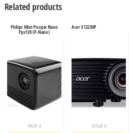
Related products
Philips Mini Picopix Nano
Acer X1223HP
Ppx120 (P-Nano)
796,99
zł
1670,00
zł