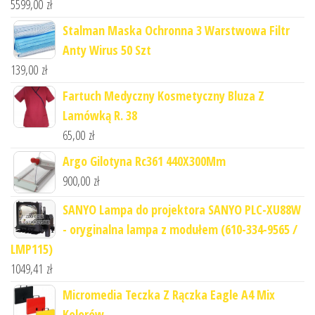
5599,00
zł
Stalman Maska Ochronna 3 Warstwowa Filtr
Anty Wirus 50 Szt
139,00
zł
Fartuch Medyczny Kosmetyczny Bluza Z
Lamówką R. 38
65,00
zł
Argo Gilotyna Rc361 440X300Mm
900,00
zł
SANYO Lampa do projektora SANYO PLC-XU88W
- oryginalna lampa z modułem (610-334-9565 /
LMP115)
1049,41
zł
Micromedia Teczka Z Rączka Eagle A4 Mix
Kolorów