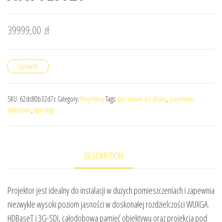
39999,00
zł
Sprawdź
SKU:
62dc80b32d7c
Category:
Projektory
Tags:
pocztówki do druku
,
pojemniki
tekturowe
,
typy loga
DESCRIPTION
Projektor jest idealny do instalacji w dużych pomieszczeniach i zapewnia
niezwykle wysoki poziom jasności w doskonałej rozdzielczości WUXGA.
HDBaseT i 3G-SDI, całodobowa pamięć obiektywu oraz projekcja pod