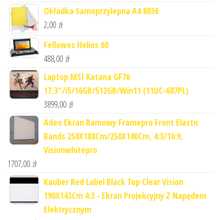
Okładka Samoprzylepna A4 8036
2,00
zł
Fellowes Helios 60
488,00
zł
Laptop MSI Katana GF76
17,3"/i5/16GB/512GB/Win11 (11UC-687PL)
3899,00
zł
Adeo Ekran Ramowy Framepro Front Elastic
Bands 250X188Cm/250X140Cm, 4:3/16:9,
Visionwhitepro
1707,00
zł
Kauber Red Label Black Top Clear Vision
190X143Cm 4:3 - Ekran Projekcyjny Z Napędem
Elektrycznym