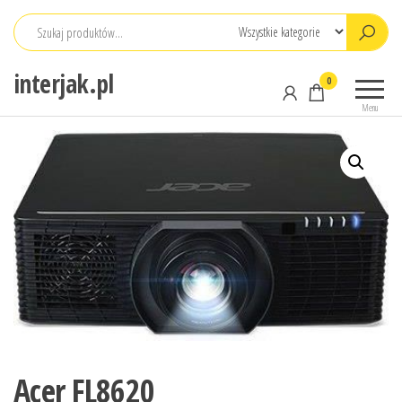
Przejdź
do
treści
interjak.pl
0
Menu
Acer FL8620