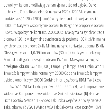
dowolnym kątem umożliwiają transmisję na duże odległości. Dane
techniczne; Obraz Rozdzielczość natywna 1920 x 1200 Maksymalna
rozdzielczość 1920 x 1200 Jasność w trybie standardowej jasności Do
10000 lm Natywny współczynnik obrazu 16:10 Zgodne proporcje obrazu
16:94:3 Współczynnik kontrastu 2,000,000:1 Maksymalna synchronizacja
pionowa 120 Hz Maksymalna synchronizacja pozioma 100 kHz Minimalna
synchronizacja pionowa 24 Hz Minimalna synchronizacja pozioma 15 kHz
Obsługiwany kolor 1,07 Billion kolorów (30-bit) Obiektyw projekcyjny
Minimalna długość przekątnej obrazu 1524 mm Maksymalna długość
przekątnej obrazu 15.24 m (600″) Lampa Typ lampy Laser Liczba lamp 1
Trwałość lampy w trybie normalnym 20000 Godzina Trwałość lampy w
trybie ekonomicznym 20000 Godzina Interfejsy/porty HDMI Tak Liczba
portów DVI 1 DVI Tak Liczba portów USB 1 USB Tak Złącze kompozytowe
wideo Tak Komponentowe wideo Tak Gniazdo sieciowe (RJ-45) Tak
Liczba portów S-Video 1 S-Video Tak Liczba wejść VGA 1 Wejście VGA
Tak Liczba wyjść VGA 1 Wyjście VGA Tak Całkowita liczba portów HDMI 1