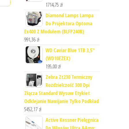
1714,75
zł
Diamond Lamps Lampa
Do Projektora Optoma
Ex400 Z Modułem (BLFP240B)
991,36
zł
WD Caviar Blue 1TB 3,5"
(WD10EZEX)
195,00
zł
Zebra Zt230 Termiczny
Rozdzielczość 300 Dpi
Złącza Standard Wysuw Etykiet
Odklejanie Nawijanie Tylko Podkład
5452,17
zł
Active Kessner Pielęgnica
Do Włosów Ultra &Amp;