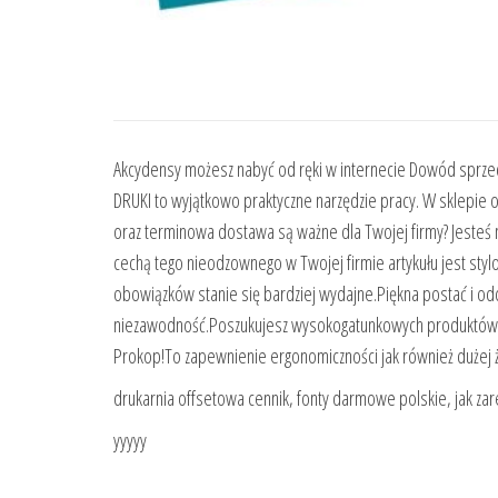
Akcydensy możesz nabyć od ręki w internecie Dowód sprzed
DRUKI to wyjątkowo praktyczne narzędzie pracy. W sklepie
oraz terminowa dostawa są ważne dla Twojej firmy? Jesteś 
cechą tego nieodzownego w Twojej firmie artykułu jest st
obowiązków stanie się bardziej wydajne.Piękna postać i od
niezawodność.Poszukujesz wysokogatunkowych produktów w k
Prokop!To zapewnienie ergonomiczności jak również dużej 
drukarnia offsetowa cennik, fonty darmowe polskie, jak za
yyyyy