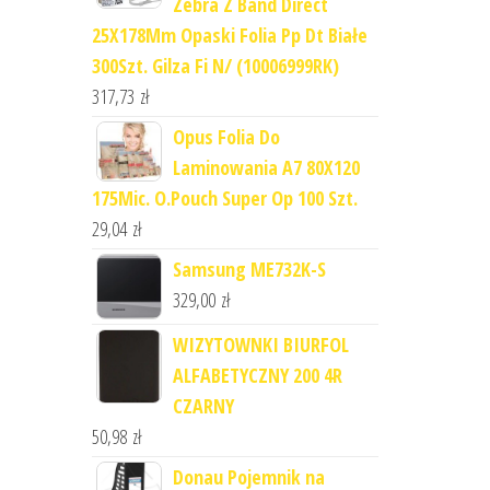
Zebra Z Band Direct
25X178Mm Opaski Folia Pp Dt Białe
300Szt. Gilza Fi N/ (10006999RK)
317,73
zł
Opus Folia Do
Laminowania A7 80X120
175Mic. O.Pouch Super Op 100 Szt.
29,04
zł
Samsung ME732K-S
329,00
zł
WIZYTOWNKI BIURFOL
ALFABETYCZNY 200 4R
CZARNY
50,98
zł
Donau Pojemnik na