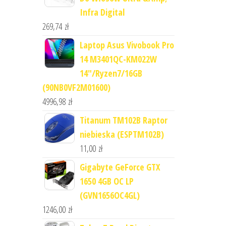
Infra Digital
269,74
zł
Laptop Asus Vivobook Pro
14 M3401QC-KM022W
14"/Ryzen7/16GB
(90NB0VF2M01600)
4996,98
zł
Titanum TM102B Raptor
niebieska (ESPTM102B)
11,00
zł
Gigabyte GeForce GTX
1650 4GB OC LP
(GVN1656OC4GL)
1246,00
zł