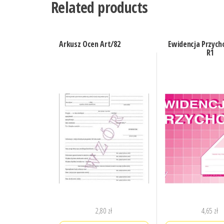
Related products
Arkusz Ocen Art/82
Ewidencja Przych
R1
2,80
zł
4,65
zł