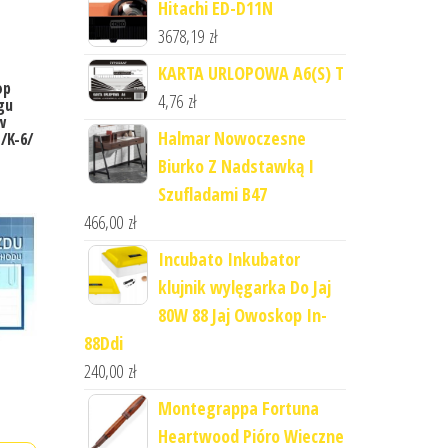
Hitachi ED-D11N
3678,19
zł
KARTA URLOPOWA A6(S) T
op
4,76
zł
gu
w
Halmar Nowoczesne
 /K-6/
Biurko Z Nadstawką I
Szufladami B47
466,00
zł
Incubato Inkubator
klujnik wylęgarka Do Jaj
80W 88 Jaj Owoskop In-
88Ddi
240,00
zł
Montegrappa Fortuna
Heartwood Pióro Wieczne