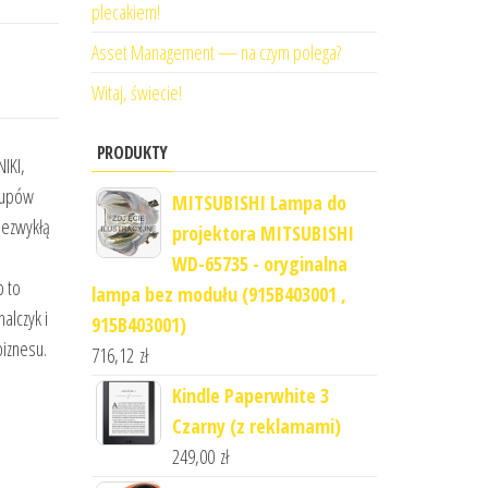
plecakiem!
Asset Management — na czym polega?
Witaj, świecie!
PRODUKTY
IKI,
akupów
MITSUBISHI Lampa do
iezwykłą
projektora MITSUBISHI
WD-65735 - oryginalna
p to
lampa bez modułu (915B403001 ,
alczyk i
915B403001)
biznesu.
716,12
zł
Kindle Paperwhite 3
Czarny (z reklamami)
249,00
zł