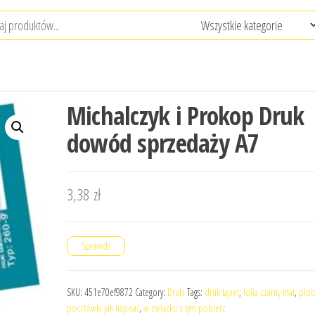
Michalczyk i Prokop Druk
dowód sprzedaży A7
3,38
zł
Sprawdź
SKU:
451e70ef9872
Category:
Druki
Tags:
druk tapet
,
folia czarny mat
,
plot
pocztówki jak napisać
,
w związku z tym pobierz