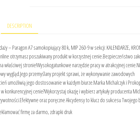
DESCRIPTION
aży – Paragon A7 samokopiujący 80 k, MIP 260-9 w sekcji: KALENDARZE, KRON
 online otrzymasz poszukiwany produkt w korzystnej cenie.Bezpieczeństwo z
na właściwej stronie!Wysokogatunkowe narzędzie pracy w atrakcyjnej cenie.N
ylowy wygląd.Jego przemyślany projekt sprawi, że wykonywanie zawodowych
cień umożliwią jego dostosowanie w każdym biurze.Marka Michalczyk i Proko
onkurencyjnej cenie?Wykorzystaj okazję i wybierz artykuły producenta Mich
żywotności.Efektywne oraz poręczne Akcydensy to klucz do sukcesu Twojego 
reklamować firmę za darmo, zdrapki druk