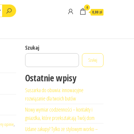
0
0,00 zł
Szukaj
Szukaj
Ostatnie wpisy
Suszarka do obuwia: innowacyjne
rozwiązanie dla twoich butów
Nowy wymiar codzienności – kontakty i
gniazdka, które przekształcają Twój dom
ery opinie
,
Udane zakupy? Tylko ze stylowym worko –