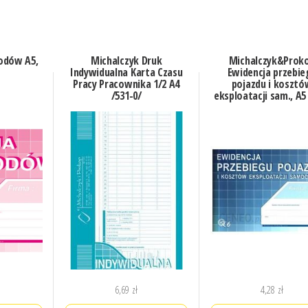
odów A5,
Michalczyk Druk
Michalczyk&Prok
Indywidualna Karta Czasu
Ewidencja przebie
Pracy Pracownika 1/2 A4
pojazdu i kosztó
/531-0/
eksploatacji sam., A5
6,69
zł
4,28
zł