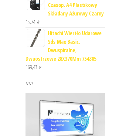
Czasop. A4 Plastikowy
Składany Ażurowy Czarny
15,74
zł
Hitachi Wiertło Udarowe
Sds Max Basic,
Dwuspiralne,
Dwuostrzowe 28X370Mm 754385
169,43
zł
zzzzz