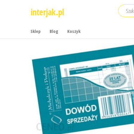
Przejdź
interjak.pl
do
treści
Sklep
Blog
Koszyk