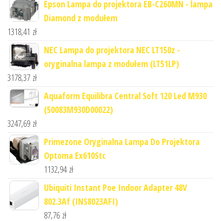
Epson Lampa do projektora EB-C260MN - lampa
Diamond z modułem
1318,41
zł
NEC Lampa do projektora NEC LT150z -
oryginalna lampa z modułem (LT51LP)
3178,37
zł
Aquaform Equilibra Central Soft 120 Led M930
(50083M930D00022)
3247,69
zł
Primezone Oryginalna Lampa Do Projektora
Optoma Ex610Stc
1132,94
zł
Ubiquiti Instant Poe Indoor Adapter 48V
802.3Af (INS8023AFI)
87,76
zł