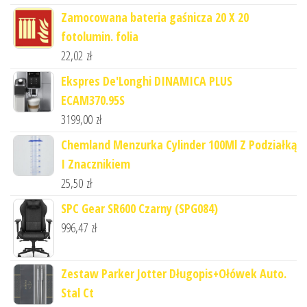
Zamocowana bateria gaśnicza 20 X 20
fotolumin. folia
22,02
zł
Ekspres De'Longhi DINAMICA PLUS
ECAM370.95S
3199,00
zł
Chemland Menzurka Cylinder 100Ml Z Podziałką
I Znacznikiem
25,50
zł
SPC Gear SR600 Czarny (SPG084)
996,47
zł
Zestaw Parker Jotter Długopis+Ołówek Auto.
Stal Ct