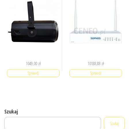
1049,00
zł
10188,88
zł
Sprawdź
Sprawdź
Szukaj
Szukaj