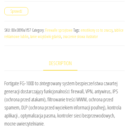
Sprawdź
SKU:
80e3899a1f57
Category:
Firewalle sprzętowe
Tags:
emotikony co to znaczy
,
tablice
reklamowe lublin
,
tanie wizytówki gdańsk
,
znaczenie słowa ilustrator
DESCRIPTION
Fortigate FG-100D to zintegrowany system bezpieczeństwa czwartej
generacji dostarczający funkcjonalności: firewall, VPN, antywirus, IPS
(ochrona przed atakami), filtrowanie treści WWW, ochrona przed
spamem, DLP (ochrona przed wyciekiem informacji poufnej), kontrola
aplikacji , optymalizacja pasma, kontroler sieci bezprzewodowych,
mocne uwierzytelnianie.