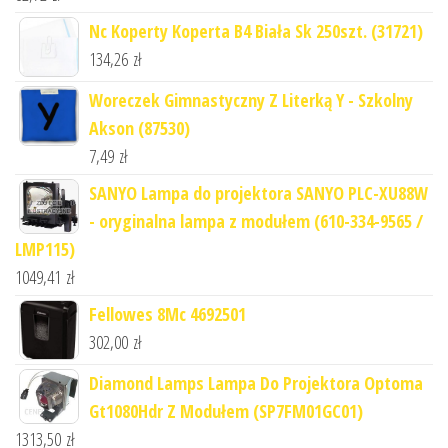
Nc Koperty Koperta B4 Biała Sk 250szt. (31721)
134,26
zł
Woreczek Gimnastyczny Z Literką Y - Szkolny
Akson (87530)
7,49
zł
SANYO Lampa do projektora SANYO PLC-XU88W
- oryginalna lampa z modułem (610-334-9565 /
LMP115)
1049,41
zł
Fellowes 8Mc 4692501
302,00
zł
Diamond Lamps Lampa Do Projektora Optoma
Gt1080Hdr Z Modułem (SP7FM01GC01)
1313,50
zł