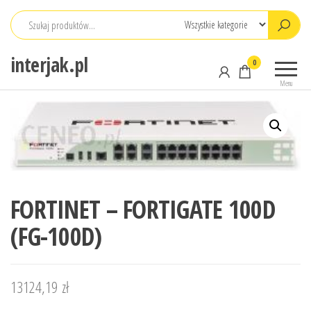
Przejdź
do
treści
interjak.pl
0
Menu
FORTINET – FORTIGATE 100D
(FG-100D)
13124,19
zł