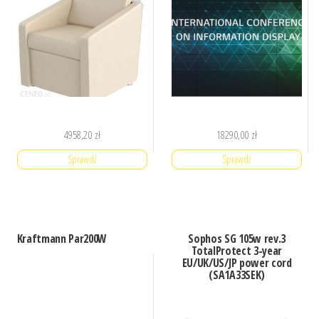
4958,20
zł
18290,00
zł
Sprawdź
Sprawdź
Kraftmann Par200W
Sophos SG 105w rev.3
TotalProtect 3-year
EU/UK/US/JP power cord
(SA1A33SEK)