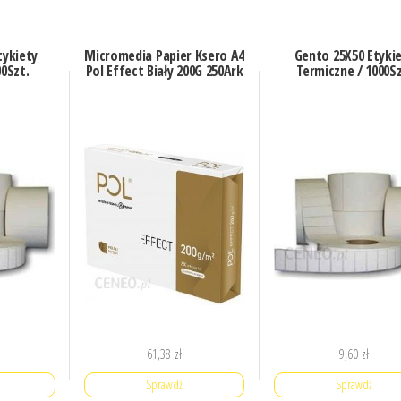
tykiety
Micromedia Papier Ksero A4
Gento 25X50 Etyki
0Szt.
Pol Effect Biały 200G 250Ark
Termiczne / 1000Sz
61,38
zł
9,60
zł
Sprawdź
Sprawdź