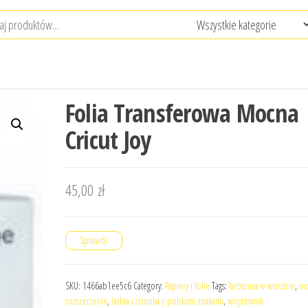
Folia Transferowa Mocna
Cricut Joy
45,00
zł
Sprawdź
SKU:
1466ab1ee5c6
Category:
Papiery i folie
Tags:
broszura w wordzie
,
in
rozszerzenie
,
ładna czcionka z polskimi znakami
,
wizytównik