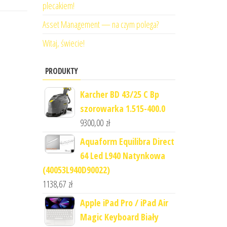
plecakiem!
Asset Management — na czym polega?
Witaj, świecie!
PRODUKTY
Karcher BD 43/25 C Bp
szorowarka 1.515-400.0
9300,00
zł
Aquaform Equilibra Direct
64 Led L940 Natynkowa
(40053L940D90022)
1138,67
zł
Apple iPad Pro / iPad Air
Magic Keyboard Biały