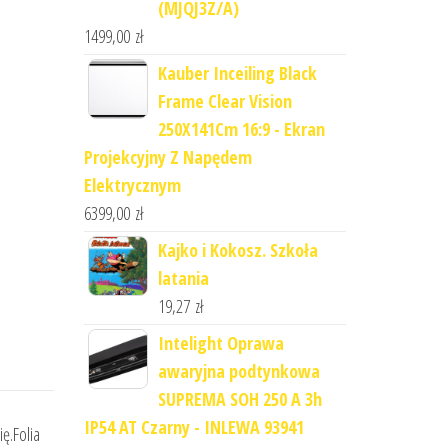
(MJQJ3Z/A)
1499,00
zł
Kauber Inceiling Black
Frame Clear Vision
250X141Cm 16:9 - Ekran
Projekcyjny Z Napędem
Elektrycznym
6399,00
zł
Kajko i Kokosz. Szkoła
latania
19,27
zł
Intelight Oprawa
awaryjna podtynkowa
SUPREMA SOH 250 A 3h
IP54 AT Czarny - INLEWA 93941
ę.Folia