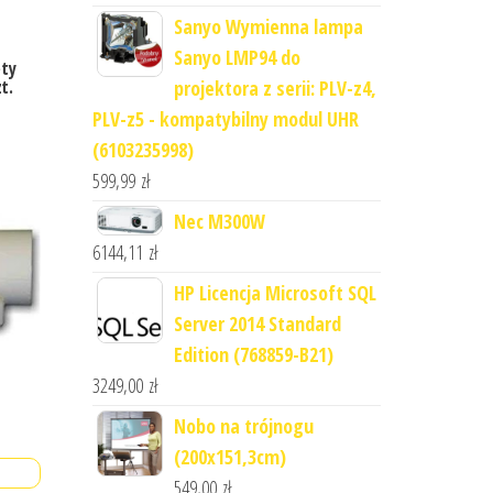
Sanyo Wymienna lampa
Sanyo LMP94 do
ety
t.
projektora z serii: PLV-z4,
PLV-z5 - kompatybilny modul UHR
(6103235998)
599,99
zł
Nec M300W
6144,11
zł
HP Licencja Microsoft SQL
Server 2014 Standard
Edition (768859-B21)
3249,00
zł
Nobo na trójnogu
(200x151,3cm)
549,00
zł