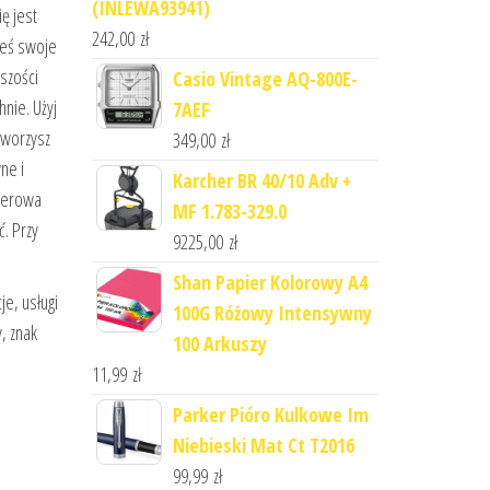
(INLEWA93941)
ę jest
242,00
zł
ieś swoje
szości
Casio Vintage AQ-800E-
hnie. Użyj
7AEF
tworzysz
349,00
zł
ne i
Karcher BR 40/10 Adv +
sferowa
MF 1.783-329.0
. Przy
9225,00
zł
Shan Papier Kolorowy A4
je, usługi
100G Różowy Intensywny
, znak
100 Arkuszy
11,99
zł
Parker Pióro Kulkowe Im
Niebieski Mat Ct T2016
99,99
zł