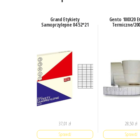
Grand Etykiety
Gento 100X20 E
Samoprzylepne 04 52*21
Termiczne/200
37,01
zł
28,50
zł
Sprawdź
Sprawdź