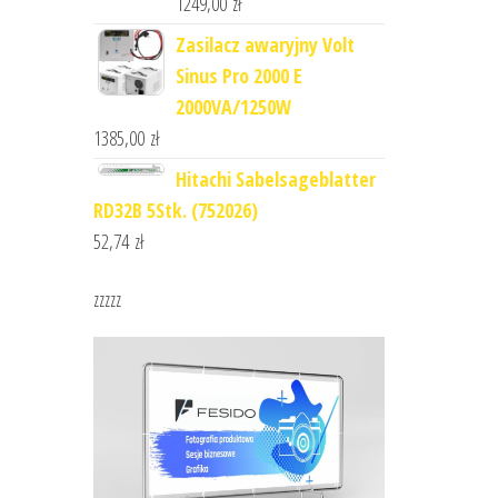
1249,00
zł
Zasilacz awaryjny Volt
Sinus Pro 2000 E
2000VA/1250W
1385,00
zł
Hitachi Sabelsageblatter
RD32B 5Stk. (752026)
52,74
zł
zzzzz