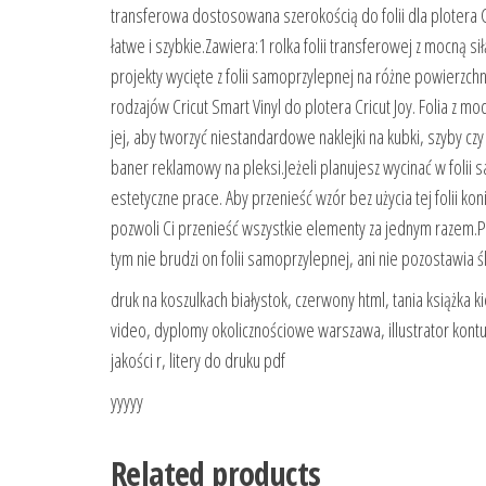
transferowa dostosowana szerokością do folii dla plotera C
łatwe i szybkie.Zawiera:1 rolka folii transferowej z mocną 
projekty wycięte z folii samoprzylepnej na różne powierzch
rodzajów Cricut Smart Vinyl do plotera Cricut Joy. Folia z m
jej, aby tworzyć niestandardowe naklejki na kubki, szyby cz
baner reklamowy na pleksi.Jeżeli planujesz wycinać w folii
estetyczne prace. Aby przenieść wzór bez użycia tej folii k
pozwoli Ci przenieść wszystkie elementy za jednym razem.Pr
tym nie brudzi on folii samoprzylepnej, ani nie pozostawia ś
druk na koszulkach białystok, czerwony html, tania książka k
video, dyplomy okolicznościowe warszawa, illustrator kontu
jakości r, litery do druku pdf
yyyyy
Related products