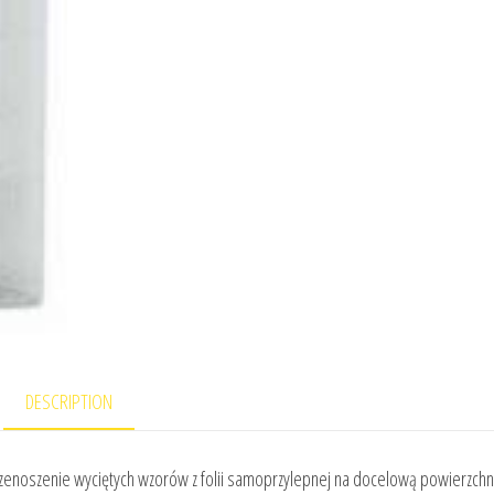
DESCRIPTION
rzenoszenie wyciętych wzorów z folii samoprzylepnej na docelową powierzchni