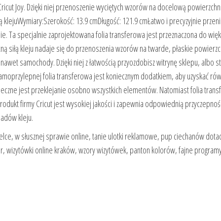
ricut Joy. Dzięki niej przenoszenie wyciętych wzorów na docelową powierzchni
siłą klejuWymiary:Szerokość: 13.9 cmDługość: 121.9 cmŁatwo i precyzyjnie przen
nie. Ta specjalnie zaprojektowana folia transferowa jest przeznaczona do więk
ocną siłą kleju nadaje się do przenoszenia wzorów na twarde, płaskie powierzc
y nawet samochody. Dzięki niej z łatwością przyozdobisz witrynę sklepu, albo s
 samoprzylepnej folia transferowa jest koniecznym dodatkiem, aby uzyskać rów
onieczne jest przeklejanie osobno wszystkich elementów. Natomiast folia tran
odukt firmy Cricut jest wysokiej jakości i zapewnia odpowiednią przyczepność
ladów kleju.
ielce, w słusznej sprawie online, tanie ulotki reklamowe, pup ciechanów dotac
r, wizytówki online kraków, wzory wizytówek, panton kolorów, fajne programy