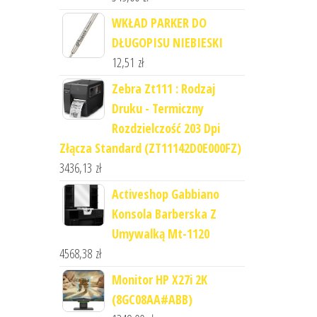
WKŁAD PARKER DO
DŁUGOPISU NIEBIESKI
12,51
zł
Zebra Zt111 : Rodzaj
Druku - Termiczny
Rozdzielczość 203 Dpi
Złącza Standard (ZT11142D0E000FZ)
3436,13
zł
Activeshop Gabbiano
Konsola Barberska Z
Umywalką Mt-1120
4568,38
zł
Monitor HP X27i 2K
(8GC08AA#ABB)