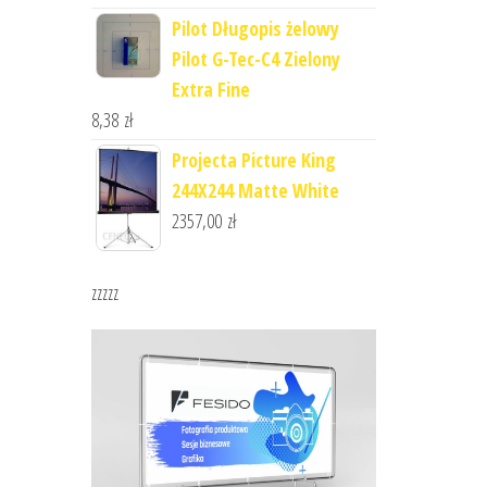
Pilot Długopis żelowy
Pilot G-Tec-C4 Zielony
Extra Fine
8,38
zł
Projecta Picture King
244X244 Matte White
2357,00
zł
zzzzz