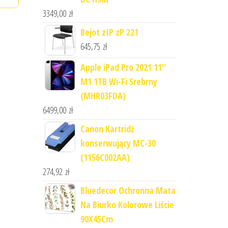
3349,00
zł
Bejot zIP zP 221
645,75
zł
Apple iPad Pro 2021 11''
M1 1TB Wi-Fi Srebrny
(MHR03FDA)
6499,00
zł
Canon Kartridż
konserwujący MC-30
(1156C002AA)
274,92
zł
Bluedecor Ochronna Mata
Na Biurko Kolorowe Liście
90X45Cm