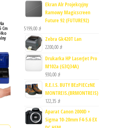
Ekran Alr Projekcyjny
Ramowy Magicscreen
Future 92 (FUTURE92)
 Na
5199,00
zł
 5 Cm
ełko
alny
Zebra Gk420T Lan
2200,00
zł
Drukarka HP LaserJet Pro
M102a (G3Q34A)
930,00
zł
R.E.I.S. BUTY BEzPIECzNE
MONTREIS.(BRMONTREIS)
122,35
zł
Aparat Canon 2000D +
Sigma 10-20mm F4-5.6 EX
DC HSM