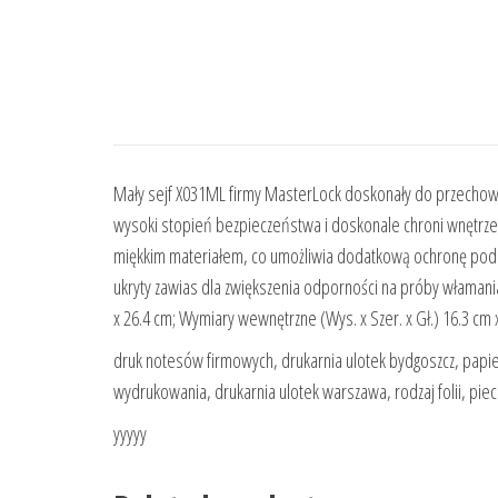
Mały sejf X031ML firmy MasterLock doskonały do przechow
wysoki stopień bezpieczeństwa i doskonale chroni wnętrze 
miękkim materiałem, co umożliwia dodatkową ochronę podc
ukryty zawias dla zwiększenia odporności na próby włamania
x 26.4 cm; Wymiary wewnętrzne (Wys. x Szer. x Gł.) 16.3 cm x
druk notesów firmowych, drukarnia ulotek bydgoszcz, papie
wydrukowania, drukarnia ulotek warszawa, rodzaj folii, piec
yyyyy