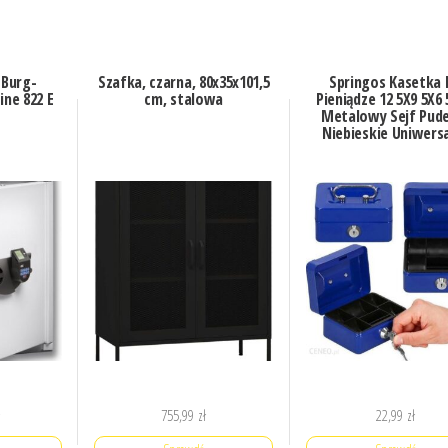
 Burg-
Szafka, czarna, 80x35x101,5
Springos Kasetka
ine 822 E
cm, stalowa
Pieniądze 12 5X9 5X6
Metalowy Sejf Pud
Niebieskie Uniwers
ł
755,99
zł
22,99
zł