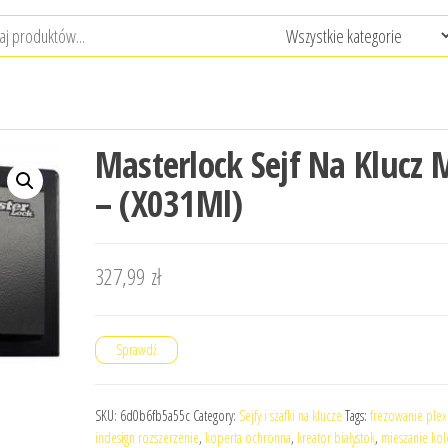
Masterlock Sejf Na Klucz 
– (X031Ml)
327,99
zł
Sprawdź
SKU:
6d0b6fb5a55c
Category:
Sejfy i szafki na klucze
Tags:
frezowanie plex
indesign rozszerzenie
,
koperta ochronna
,
kreator białystok
,
mieszanie kol