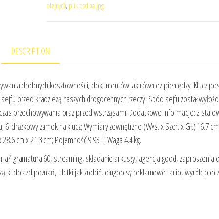
olejnych
,
plik psd na jpg
DESCRIPTION
ywania drobnych kosztowności, dokumentów jak również pieniędzy. Klucz po
sejfu przed kradzieżą naszych drogocennych rzeczy. Spód sejfu został wyłożo
zas przechowywania oraz przed wstrząsami. Dodatkowe informacje: 2 stalow
; 6-drążkowy zamek na klucz; Wymiary zewnętrzne (Wys. x Szer. x Gł.) 16.7 cm
 28.6 cm x 21.3 cm; Pojemność 9.93 l ; Waga 4.4 kg.
r a4 gramatura 60, streaming, składanie arkuszy, agencja good, zaproszenia 
zątki dojazd poznań, ulotki jak zrobić, długopisy reklamowe tanio, wyrób piec