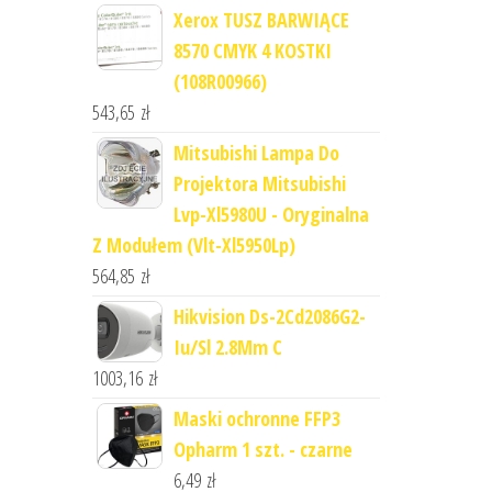
Xerox TUSZ BARWIĄCE
8570 CMYK 4 KOSTKI
(108R00966)
543,65
zł
Mitsubishi Lampa Do
Projektora Mitsubishi
Lvp-Xl5980U - Oryginalna
Z Modułem (Vlt-Xl5950Lp)
564,85
zł
Hikvision Ds-2Cd2086G2-
Iu/Sl 2.8Mm C
1003,16
zł
Maski ochronne FFP3
Opharm 1 szt. - czarne
6,49
zł