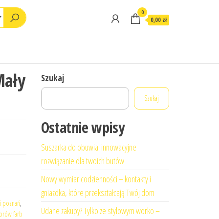
0
0,00 zł
Mały
Szukaj
Szukaj
Ostatnie wpisy
Suszarka do obuwia: innowacyjne
rozwiązanie dla twoich butów
Nowy wymiar codzienności – kontakty i
gniazdka, które przekształcają Twój dom
i poznań
,
Udane zakupy? Tylko ze stylowym worko –
orów farb