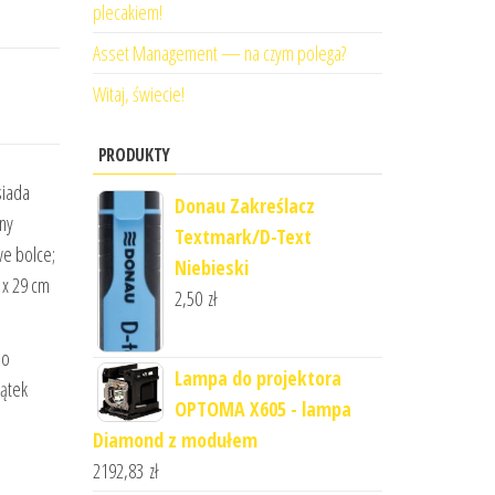
plecakiem!
Asset Management — na czym polega?
Witaj, świecie!
PRODUKTY
siada
Donau Zakreślacz
ny
Textmark/D-Text
e bolce;
Niebieski
 x 29 cm
2,50
zł
do
Lampa do projektora
zątek
OPTOMA X605 - lampa
Diamond z modułem
2192,83
zł