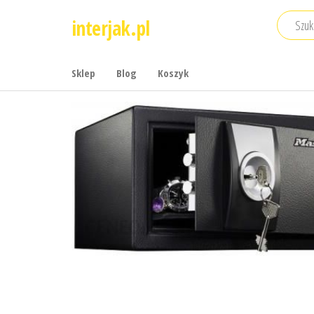
Przejdź
interjak.pl
do
treści
Sklep
Blog
Koszyk