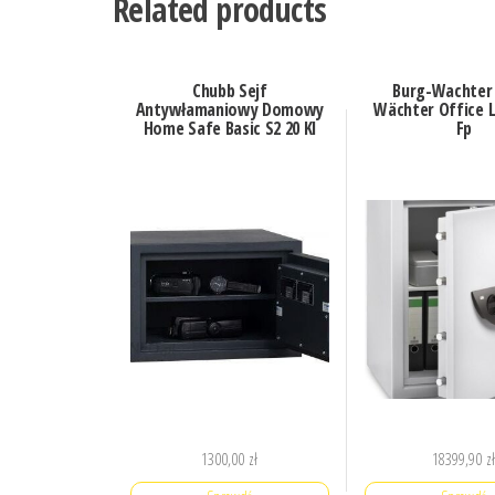
Related products
Chubb Sejf
Burg-Wachter
Antywłamaniowy Domowy
Wächter Office L
Home Safe Basic S2 20 Kl
Fp
1300,00
zł
18399,90
z