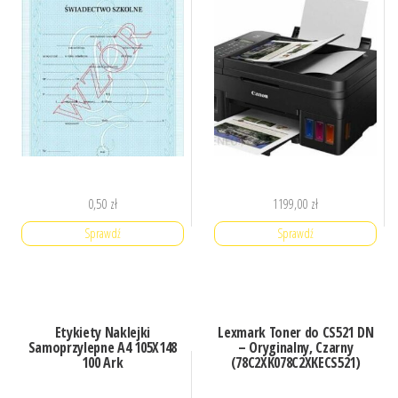
0,50
zł
1199,00
zł
Sprawdź
Sprawdź
Etykiety Naklejki
Lexmark Toner do CS521 DN
Samoprzylepne A4 105X148
– Oryginalny, Czarny
100 Ark
(78C2XK078C2XKECS521)