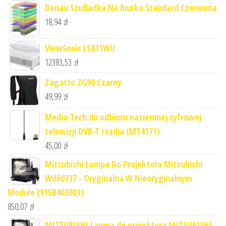
Donau Szufladka Na Biurko Standard Czerwona
18,94
zł
ViewSonic LS831WU
12383,53
zł
Zagatto ZG90 Czarny
49,99
zł
Media-Tech do odbioru naziemnej cyfrowej
telewizji DVB-T i radia (MT4171)
45,00
zł
Mitsubishi Lampa Do Projektora Mitsubishi
Wd60737 - Oryginalna W Nieoryginalnym
Module (915B403001)
850,07
zł
MITSUBISHI Lampa do projektora MITSUBISHI