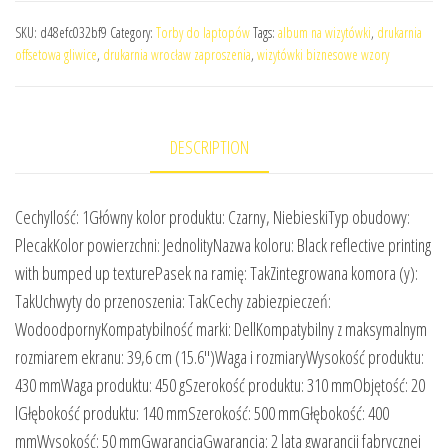
SKU:
d48efc032bf9
Category:
Torby do laptopów
Tags:
album na wizytówki
,
drukarnia
offsetowa gliwice
,
drukarnia wrocław zaproszenia
,
wizytówki biznesowe wzory
DESCRIPTION
CechyIlość: 1Główny kolor produktu: Czarny, NiebieskiTyp obudowy:
PlecakKolor powierzchni: JednolityNazwa koloru: Black reflective printing
with bumped up texturePasek na ramię: TakZintegrowana komora (y):
TakUchwyty do przenoszenia: TakCechy zabiezpieczeń:
WodoodpornyKompatybilność marki: DellKompatybilny z maksymalnym
rozmiarem ekranu: 39,6 cm (15.6″)Waga i rozmiaryWysokość produktu:
430 mmWaga produktu: 450 gSzerokość produktu: 310 mmObjętość: 20
lGłębokość produktu: 140 mmSzerokość: 500 mmGłębokość: 400
mmWysokość: 50 mmGwarancjaGwarancja: 2 lata gwarancji fabrycznej