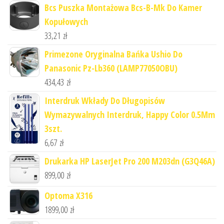
Bcs Puszka Montażowa Bcs-B-Mk Do Kamer
Kopułowych
33,21
zł
Primezone Oryginalna Bańka Ushio Do
Panasonic Pz-Lb360 (LAMP77050OBU)
434,43
zł
Interdruk Wkłady Do Długopisów
Wymazywalnych Interdruk, Happy Color 0.5Mm
3szt.
6,67
zł
Drukarka HP LaserJet Pro 200 M203dn (G3Q46A)
899,00
zł
Optoma X316
1899,00
zł