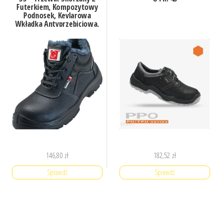
Futerkiem, Kompozytowy
Podnosek, Kevlarowa
Wkładka Antyprzebiciowa,
Podeszwa Pu/Pu 41
146,80
zł
182,52
zł
Sprawdź
Sprawdź