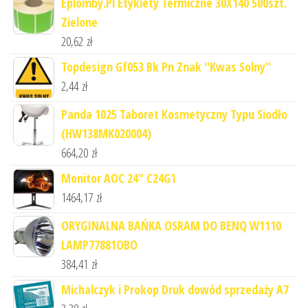
Eplomby.Pl Etykiety Termiczne 30X140 500szt.
Zielone
20,62
zł
Topdesign Gf053 Bk Pn Znak ''Kwas Solny''
2,44
zł
Panda 1025 Taboret Kosmetyczny Typu Siodło
(HW138MK020004)
664,20
zł
Monitor AOC 24" C24G1
1464,17
zł
ORYGINALNA BAŃKA OSRAM DO BENQ W1110
LAMP77881OBO
384,41
zł
Michalczyk i Prokop Druk dowód sprzedaży A7