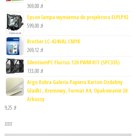
369,00
zł
Epson lampa wymienna do projektora ELPLP92
599,00
zł
Brother LC-424VAL CMYK
269,12
zł
SilentiumPC Fluctus 120 PWM KIT (SPC335)
133,00
zł
Argo Kobra Galeria Papieru Karton Ozdobny
Gładki , Kremowy, Format A4, Opakowanie 20
Arkuszy
9,25
zł
zzzzz