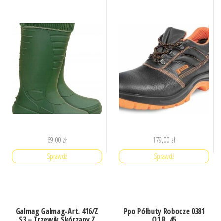
69,00
zł
179,00
zł
Sprawdź
Sprawdź
Galmag Galmag-Art. 416/Z
Ppo Półbuty Robocze 0381
S3 – Trzewik Skórzany Z
O1 R. 45