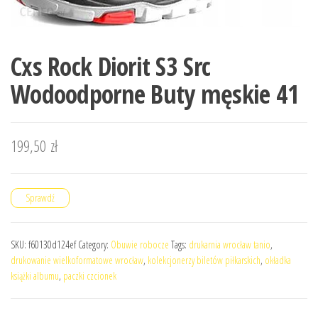
Cxs Rock Diorit S3 Src
Wodoodporne Buty męskie 41
199,50
zł
Sprawdź
SKU:
f60130d124ef
Category:
Obuwie robocze
Tags:
drukarnia wrocław tanio
,
drukowanie wielkoformatowe wrocław
,
kolekcjonerzy biletów piłkarskich
,
okładka
książki albumu
,
paczki czcionek