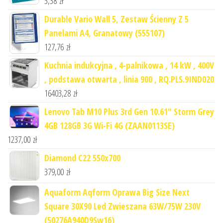
3,38
zł
Durable Vario Wall 5, Zestaw Ścienny Z 5
Panelami A4, Granatowy (555107)
127,76
zł
Kuchnia indukcyjna , 4-palnikowa , 14 kW , 400V
, podstawa otwarta , linia 900 , RQ.PLS.9IND020
16403,28
zł
Lenovo Tab M10 Plus 3rd Gen 10.61" Storm Grey
4GB 128GB 3G Wi-Fi 4G (ZAAN0113SE)
1237,00
zł
Diamond C22 550x700
379,00
zł
Aquaform Aqform Oprawa Big Size Next
Square 30X90 Led Zwieszana 63W/75W 230V
(50276A940D9Sw16)