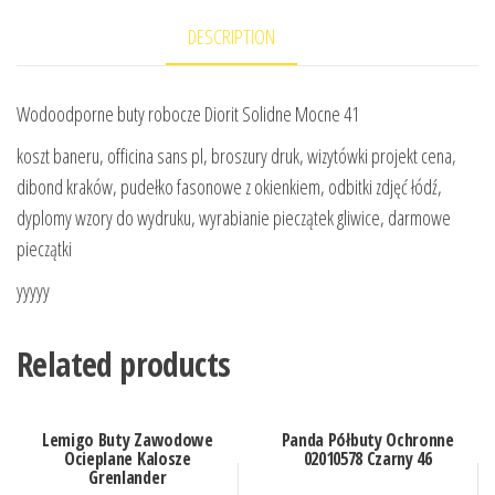
DESCRIPTION
Wodoodporne buty robocze Diorit Solidne Mocne 41
koszt baneru, officina sans pl, broszury druk, wizytówki projekt cena,
dibond kraków, pudełko fasonowe z okienkiem, odbitki zdjęć łódź,
dyplomy wzory do wydruku, wyrabianie pieczątek gliwice, darmowe
pieczątki
yyyyy
Related products
Lemigo Buty Zawodowe
Panda Półbuty Ochronne
Ocieplane Kalosze
02010578 Czarny 46
Grenlander