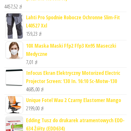
4457,52
zł
Lahti Pro Spodnie Robocze Ochronne Slim-Fit
L40527 Xxl
159,23
zł
10X Maska Maski Ffp2 Ffp3 Kn95 Maseczki
Medyczne
7,01
zł
Infocus Ekran Elektryczny Motorized Electric
Projector Screen: 130 In. 16:10 Sc-Motw-130
4685,00
zł
Unique Fotel Wau 2 Czarny Elastomer Mango
2199,00
zł
Edding Tusz do drukarek atramentowych EDD-
634 Żółty (EDD634)