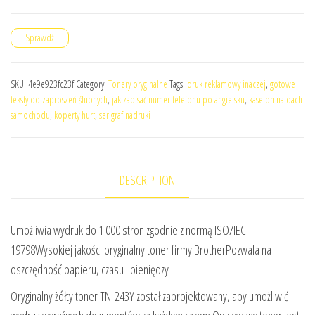
Sprawdź
SKU:
4e9e923fc23f
Category:
Tonery oryginalne
Tags:
druk reklamowy inaczej
,
gotowe
teksty do zaproszeń ślubnych
,
jak zapisać numer telefonu po angielsku
,
kaseton na dach
samochodu
,
koperty hurt
,
serigraf nadruki
DESCRIPTION
Umożliwia wydruk do 1 000 stron zgodnie z normą ISO/IEC
19798Wysokiej jakości oryginalny toner firmy BrotherPozwala na
oszczędność papieru, czasu i pieniędzy
Oryginalny żółty toner TN-243Y został zaprojektowany, aby umożliwić