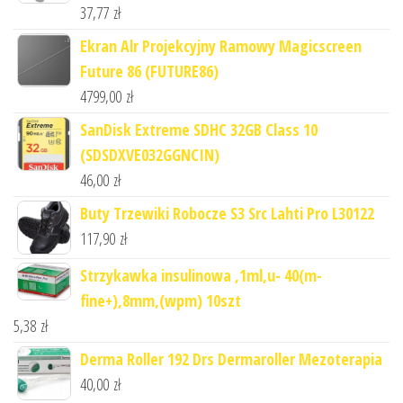
37,77
zł
Ekran Alr Projekcyjny Ramowy Magicscreen
Future 86 (FUTURE86)
4799,00
zł
SanDisk Extreme SDHC 32GB Class 10
(SDSDXVE032GGNCIN)
46,00
zł
Buty Trzewiki Robocze S3 Src Lahti Pro L30122
117,90
zł
Strzykawka insulinowa ,1ml,u- 40(m-
fine+),8mm,(wpm) 10szt
5,38
zł
Derma Roller 192 Drs Dermaroller Mezoterapia
40,00
zł