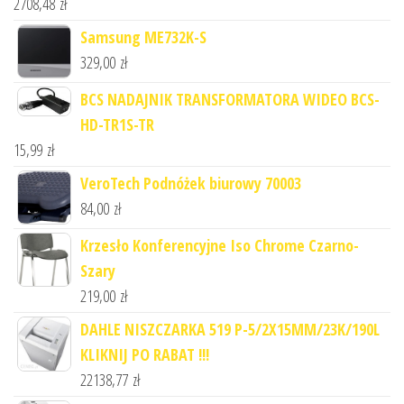
2708,48
zł
Samsung ME732K-S
329,00
zł
BCS NADAJNIK TRANSFORMATORA WIDEO BCS-
HD-TR1S-TR
15,99
zł
VeroTech Podnóżek biurowy 70003
84,00
zł
Krzesło Konferencyjne Iso Chrome Czarno-
Szary
219,00
zł
DAHLE NISZCZARKA 519 P-5/2X15MM/23K/190L
KLIKNIJ PO RABAT !!!
22138,77
zł