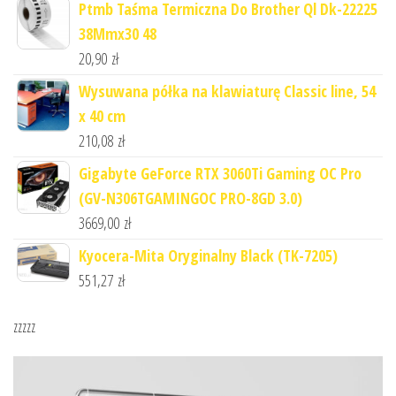
Ptmb Taśma Termiczna Do Brother Ql Dk-22225
38Mmx30 48
20,90
zł
Wysuwana półka na klawiaturę Classic line, 54
x 40 cm
210,08
zł
Gigabyte GeForce RTX 3060Ti Gaming OC Pro
(GV-N306TGAMINGOC PRO-8GD 3.0)
3669,00
zł
Kyocera-Mita Oryginalny Black (TK-7205)
551,27
zł
zzzzz