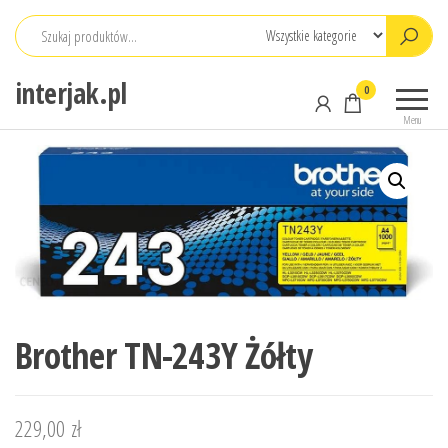
Przejdź
do
treści
interjak.pl
0
Menu
Brother TN-243Y Żółty
229,00
zł