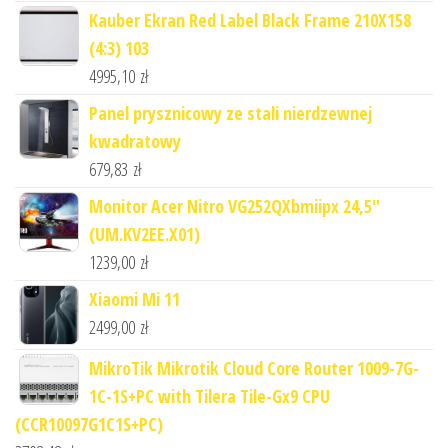
Kauber Ekran Red Label Black Frame 210X158
(4:3) 103
4995,10
zł
Panel prysznicowy ze stali nierdzewnej
kwadratowy
679,83
zł
Monitor Acer Nitro VG252QXbmiipx 24,5"
(UM.KV2EE.X01)
1239,00
zł
Xiaomi Mi 11
2499,00
zł
MikroTik Mikrotik Cloud Core Router 1009-7G-
1C-1S+PC with Tilera Tile-Gx9 CPU
(CCR10097G1C1S+PC)