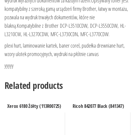
wydruk wyraźnych dokumentów za każdym razem.Opisywany toner jest
kompatybilny z szeroką gamą urządzeń firmy Brother, łatwy w montażu,
pozwala na wydruk trwałych dokumentów, które nie
blakną.Kompatybilne z Brother DCP-L3510CDW, DCP-L3550CDW, HL-
L3210CW, HL-L3270CDW, MFC-L3730CDN, MFC-L3770CDW.
plexi hurt, laminowanie kartek, baner corel, pudełka drewniane hurt,
wzory ulotek promocyjnych, wydruki na płótnie canvas
yyyyy
Related products
Xerox 6180 Żółty (113R00725)
Ricoh 842077 Black (841347)