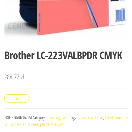
Brother LC-223VALBPDR CMYK
288,77
zł
Sprawdź
SKU:
820dfb3b7a5f
Category:
Tusze oryginalne
Tags:
czcionki za darmo
,
kubek termiczny
tani
,
panele led reklama
,
puzzle w książce