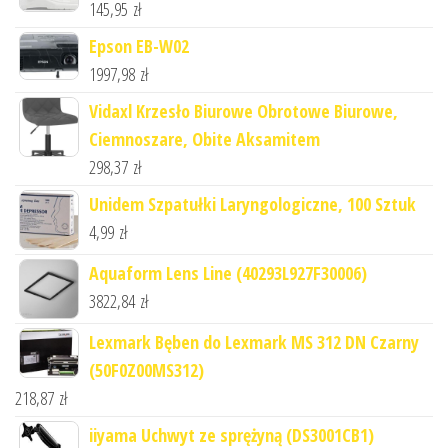
145,95
zł
Epson EB-W02
1997,98
zł
Vidaxl Krzesło Biurowe Obrotowe Biurowe,
Ciemnoszare, Obite Aksamitem
298,37
zł
Unidem Szpatułki Laryngologiczne, 100 Sztuk
4,99
zł
Aquaform Lens Line (40293L927F30006)
3822,84
zł
Lexmark Bęben do Lexmark MS 312 DN Czarny
(50F0Z00MS312)
218,87
zł
iiyama Uchwyt ze sprężyną (DS3001CB1)