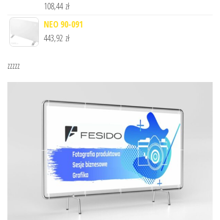
108,44
zł
NEO 90-091
443,92
zł
zzzzz