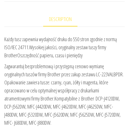
DESCRIPTION
Każdy tusz zapewnia wydajność druku do 550 stron zgodnie z normą
ISO/IEC 24711.Wysokiej jakości, oryginalny zestaw tuszy firmy
BrotherOszczędność papieru, czasu i pieniędzy
Zagwarantuj bezproblemową i przystępną cenowo wymianę
oryginalnych tuszów firmy Brother przez zakup zestawu LC-223VALBPDR.
Opakowanie zawiera tusze: czarny, cyan, żółty i magenta, które
opracowano w celu optymalnej współpracy z drukarkami
atramentowymi firmy Brother.Kompatybilne z Brother DCP-J4120DW,
DCP-J562DW, MFC-J4420DW, MFC-J4620DW, MFC-J4625DW, MFC-
J480DW, MFC-J5320DW, MFC-J5620DW, MFC-J5625DW, MFC-J5720DW,
MFC- J680DW, MFC-J880DW.