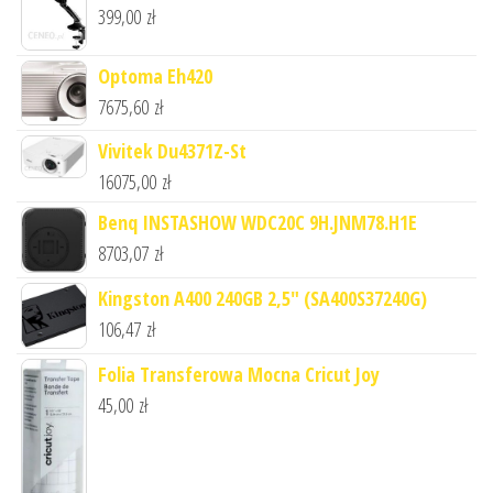
399,00
zł
Optoma Eh420
7675,60
zł
Vivitek Du4371Z-St
16075,00
zł
Benq INSTASHOW WDC20C 9H.JNM78.H1E
8703,07
zł
Kingston A400 240GB 2,5" (SA400S37240G)
106,47
zł
Folia Transferowa Mocna Cricut Joy
45,00
zł