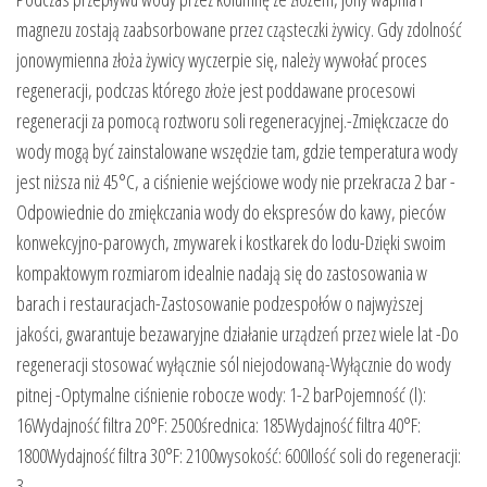
magnezu zostają zaabsorbowane przez cząsteczki żywicy. Gdy zdolność
jonowymienna złoża żywicy wyczerpie się, należy wywołać proces
regeneracji, podczas którego złoże jest poddawane procesowi
regeneracji za pomocą roztworu soli regeneracyjnej.-Zmiękczacze do
wody mogą być zainstalowane wszędzie tam, gdzie temperatura wody
jest niższa niż 45°C, a ciśnienie wejściowe wody nie przekracza 2 bar -
Odpowiednie do zmiękczania wody do ekspresów do kawy, pieców
konwekcyjno-parowych, zmywarek i kostkarek do lodu-Dzięki swoim
kompaktowym rozmiarom idealnie nadają się do zastosowania w
barach i restauracjach-Zastosowanie podzespołów o najwyższej
jakości, gwarantuje bezawaryjne działanie urządzeń przez wiele lat -Do
regeneracji stosować wyłącznie sól niejodowaną-Wyłącznie do wody
pitnej -Optymalne ciśnienie robocze wody: 1-2 barPojemność (l):
16Wydajność filtra 20°F: 2500średnica: 185Wydajność filtra 40°F:
1800Wydajność filtra 30°F: 2100wysokość: 600Ilość soli do regeneracji:
3