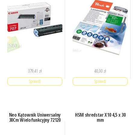
379,41
zł
40,30
zł
Sprawdź
Sprawdź
Neo Kątownik Uniwersalny
HSM shredstar X10 4,5 x 30
30Cm Wielofunkcyjny 72120
mm