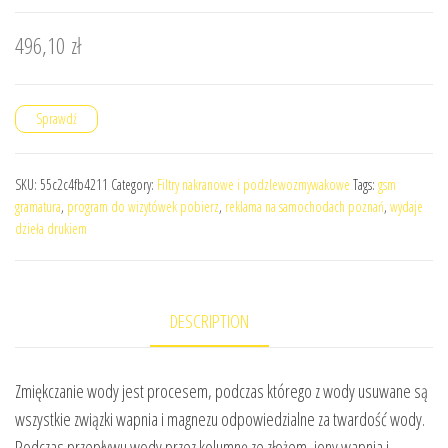
496,10
zł
Sprawdź
SKU:
55c2c4fb4211
Category:
Filtry nakranowe i podzlewozmywakowe
Tags:
gsm
gramatura
,
program do wizytówek pobierz
,
reklama na samochodach poznań
,
wydaje
dzieła drukiem
DESCRIPTION
Zmiękczanie wody jest procesem, podczas którego z wody usuwane są
wszystkie związki wapnia i magnezu odpowiedzialne za twardość wody.
Podczas przepływu wody przez kolumnę ze złożem, jony wapnia i