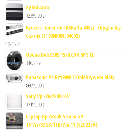
Xgimi Aura
12359,00
zł
Kyocera Toner do TASKalfa 4002i - Oryginalny,
Czarny (1T02NK0NL04002)
486,15
zł
Opona Deli S365 15x6.00 6 6PR TL
116,90
zł
Panasonic Pt-Rz990W Z Obiektywem Biały
86099,00
zł
Sony Vpl-Vw290Es/W
17199,00
zł
Laptop Hp ZBook Studio G9
16"/i7/32GB/1TB/Win11 (62U22EA)