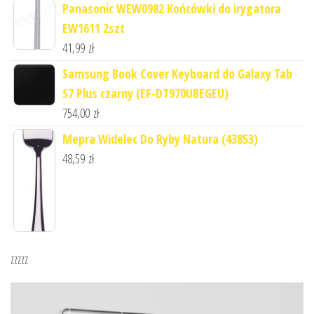
Panasonic WEW0982 Końcówki do irygatora
EW1611 2szt
41,99
zł
Samsung Book Cover Keyboard do Galaxy Tab
S7 Plus czarny (EF-DT970UBEGEU)
754,00
zł
Mepra Widelec Do Ryby Natura (43853)
48,59
zł
zzzzz