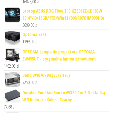
16825,00
zł
Laptop ASUS ROG Flow Z13 GZ301ZE-LD183W
13,4"/i9/16GB/1TB/Win11 (90NR07X1M00DH0)
8699,00
zł
Optoma S321
1199,00
zł
OPTOMA Lampa do projektora OPTOMA
EW695UT - oryginalna lampa z modułem
1402,08
zł
Benq W1070 (9H.J7L77.17E)
3250,00
zł
Durable Podkład Biurko 65X50 Cm Z Nakładką
W 3 Kolorach Kolor - Czarny
77,68
zł