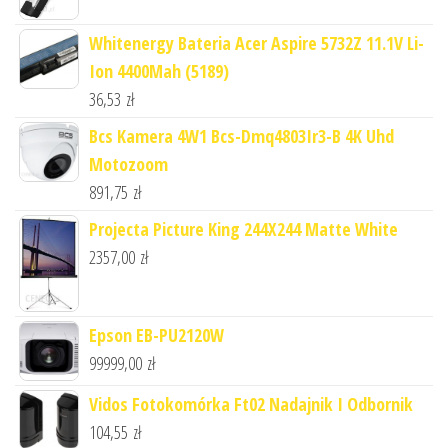
Whitenergy Bateria Acer Aspire 5732Z 11.1V Li-
Ion 4400Mah (5189)
36,53
zł
Bcs Kamera 4W1 Bcs-Dmq4803Ir3-B 4K Uhd
Motozoom
891,75
zł
Projecta Picture King 244X244 Matte White
2357,00
zł
Epson EB-PU2120W
99999,00
zł
Vidos Fotokomórka Ft02 Nadajnik I Odbornik
104,55
zł