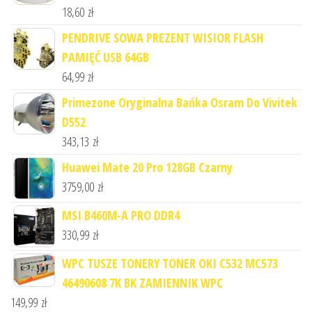
18,60
zł
PENDRIVE SOWA PREZENT WISIOR FLASH
PAMIĘĆ USB 64GB
64,99
zł
Primezone Oryginalna Bańka Osram Do Vivitek
D552
343,13
zł
Huawei Mate 20 Pro 128GB Czarny
3759,00
zł
MSI B460M-A PRO DDR4
330,99
zł
WPC TUSZE TONERY TONER OKI C532 MC573
46490608 7K BK ZAMIENNIK WPC
149,99
zł