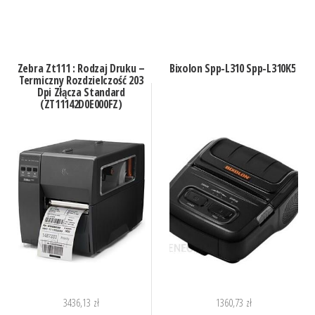
Zebra Zt111 : Rodzaj Druku –
Bixolon Spp-L310 Spp-L310K5
Termiczny Rozdzielczość 203
Dpi Złącza Standard
(ZT11142D0E000FZ)
3436,13
zł
1360,73
zł