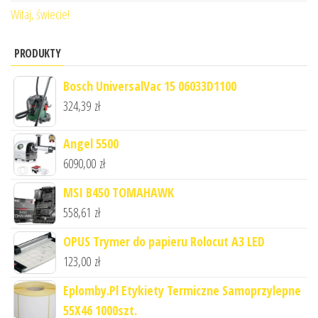
Witaj, świecie!
PRODUKTY
Bosch UniversalVac 15 06033D1100
324,39
zł
Angel 5500
6090,00
zł
MSI B450 TOMAHAWK
558,61
zł
OPUS Trymer do papieru Rolocut A3 LED
123,00
zł
Eplomby.Pl Etykiety Termiczne Samoprzylepne
55X46 1000szt.