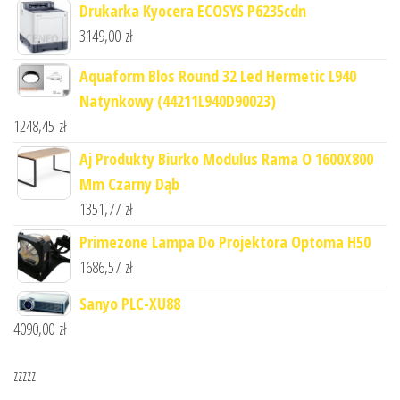
Drukarka Kyocera ECOSYS P6235cdn
3149,00
zł
Aquaform Blos Round 32 Led Hermetic L940
Natynkowy (44211L940D90023)
1248,45
zł
Aj Produkty Biurko Modulus Rama O 1600X800
Mm Czarny Dąb
1351,77
zł
Primezone Lampa Do Projektora Optoma H50
1686,57
zł
Sanyo PLC-XU88
4090,00
zł
zzzzz