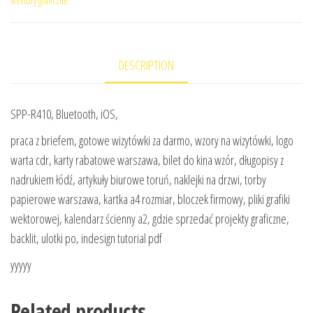
wektory graficzne
DESCRIPTION
SPP-R410, Bluetooth, iOS,
praca z briefem, gotowe wizytówki za darmo, wzory na wizytówki, logo
warta cdr, karty rabatowe warszawa, bilet do kina wzór, długopisy z
nadrukiem łódź, artykuły biurowe toruń, naklejki na drzwi, torby
papierowe warszawa, kartka a4 rozmiar, bloczek firmowy, pliki grafiki
wektorowej, kalendarz ścienny a2, gdzie sprzedać projekty graficzne,
backlit, ulotki po, indesign tutorial pdf
yyyyy
Related products