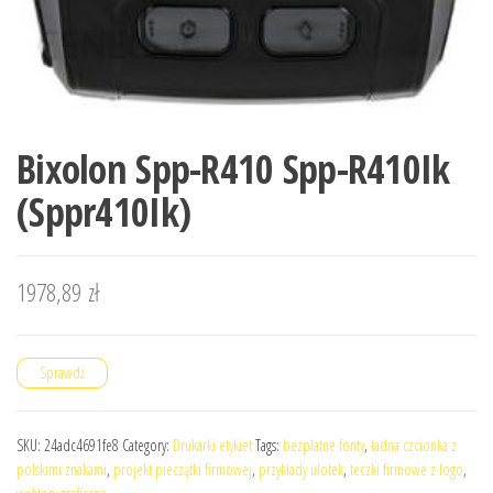
Bixolon Spp-R410 Spp-R410Ik
(Sppr410Ik)
1978,89
zł
Sprawdź
SKU:
24adc4691fe8
Category:
Drukarki etykiet
Tags:
bezpłatne fonty
,
ładna czcionka z
polskimi znakami
,
projekt pieczątki firmowej
,
przykłady ulotek
,
teczki firmowe z logo
,