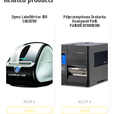
Dymo LabelWriter 450
Półprzemysłowa Drukarka
S0838780
Honeywell Pd45
Pd4500C0010000300
890,00
zł
4322,99
zł
Sprawdź
Sprawdź