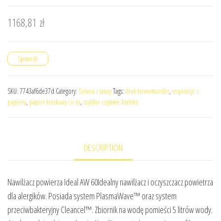
1168,81
zł
Sprawdź
SKU:
7743af6de37d
Category:
Solaria i sauny
Tags:
druk termotransfer
,
inspiracje z
papieru
,
papier kredowy co to
,
szybkie czytanie bielsko
DESCRIPTION
Nawilżacz powierza Ideal AW 60Idealny nawilżacz i oczyszczacz powietrza
dla alergików. Posiada system PlasmaWave™ oraz system
przeciwbakteryjny Cleancel™. Zbiornik na wodę pomieści 5 litrów wody.