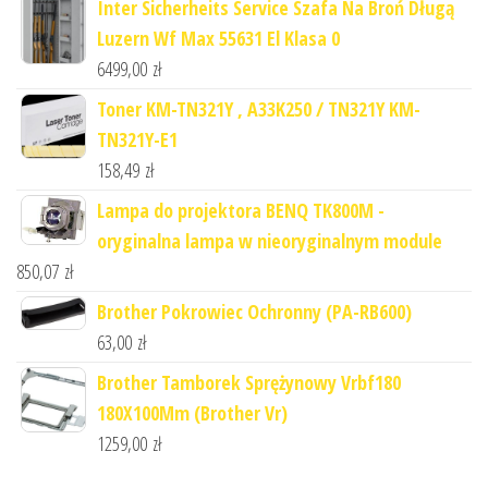
Inter Sicherheits Service Szafa Na Broń Długą
Luzern Wf Max 55631 El Klasa 0
6499,00
zł
Toner KM-TN321Y , A33K250 / TN321Y KM-
TN321Y-E1
158,49
zł
Lampa do projektora BENQ TK800M -
oryginalna lampa w nieoryginalnym module
850,07
zł
Brother Pokrowiec Ochronny (PA-RB600)
63,00
zł
Brother Tamborek Sprężynowy Vrbf180
180X100Mm (Brother Vr)
1259,00
zł