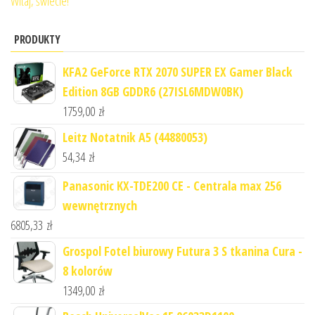
Witaj, świecie!
PRODUKTY
KFA2 GeForce RTX 2070 SUPER EX Gamer Black
Edition 8GB GDDR6 (27ISL6MDW0BK)
1759,00
zł
Leitz Notatnik A5 (44880053)
54,34
zł
Panasonic KX-TDE200 CE - Centrala max 256
wewnętrznych
6805,33
zł
Grospol Fotel biurowy Futura 3 S tkanina Cura -
8 kolorów
1349,00
zł