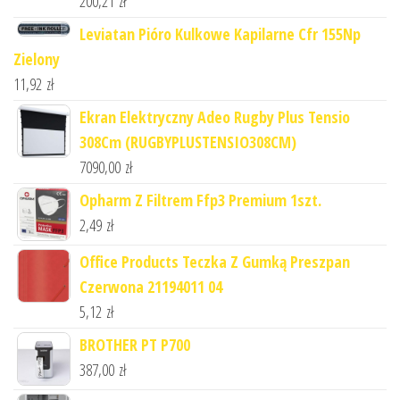
200,21
zł
Leviatan Pióro Kulkowe Kapilarne Cfr 155Np
Zielony
11,92
zł
Ekran Elektryczny Adeo Rugby Plus Tensio
308Cm (RUGBYPLUSTENSIO308CM)
7090,00
zł
Opharm Z Filtrem Ffp3 Premium 1szt.
2,49
zł
Office Products Teczka Z Gumką Preszpan
Czerwona 21194011 04
5,12
zł
BROTHER PT P700
387,00
zł