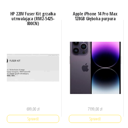
HP 220V Fuser Kit grzałka
Apple iPhone 14 Pro Max
utrwalająca (RM2-5425-
128GB Głęboka purpura
000CN)
699,00
zł
7199,00
zł
Sprawdź
Sprawdź