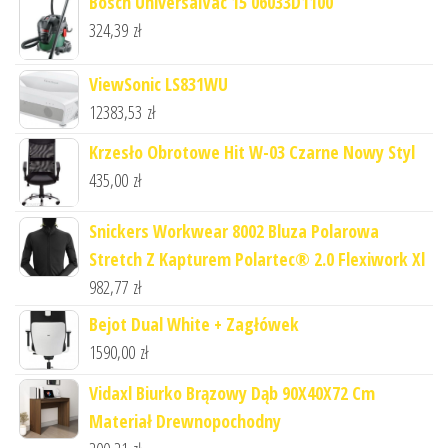
Bosch UniversalVac 15 06033D1100
324,39
zł
ViewSonic LS831WU
12383,53
zł
Krzesło Obrotowe Hit W-03 Czarne Nowy Styl
435,00
zł
Snickers Workwear 8002 Bluza Polarowa
Stretch Z Kapturem Polartec® 2.0 Flexiwork Xl
982,77
zł
Bejot Dual White + Zagłówek
1590,00
zł
Vidaxl Biurko Brązowy Dąb 90X40X72 Cm
Materiał Drewnopochodny