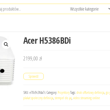
Acer H5386BDi
2199,00
zł
Sprawdź
SKU:
e70c9c3fda7c
Category:
Projektory
Tags:
druk offsetowy definicja
,
go 
plakat społeczny definicja
,
stempel do jaj
,
video streaming online