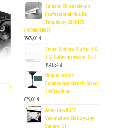
Celexon Ekrancelexon
Professional Plus Do
Zabudowy 280X175
(1000000887)
3565,00
zł
Vidaxl Woliera Dla Kur 8 X
2 M Galwanizowana Stal
1941,64
zł
Unique Stołek
Balansujący Krzesło Sitool
304 Tealblue
679,00
zł
Adeo Incell 217
Visionwhite Elektryczny
Square 1:1