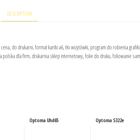
DESCRIPTION
a, do drukarni, format kartki a6, tło wizytówki, program do robienia grafiki
a polska dla firm, drukarnia sklep internetowy, folie do druku, foliowanie s
Optoma Uhd65
Optoma S322e