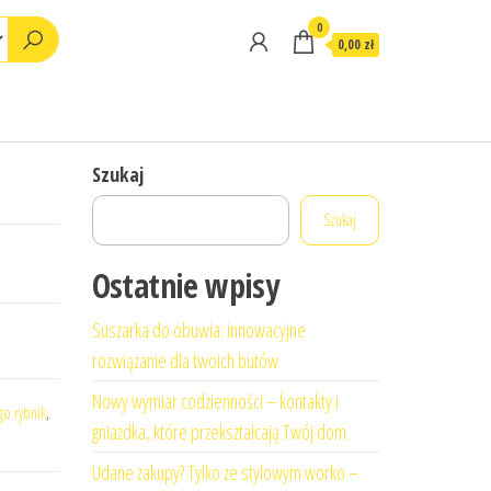
0
0,00 zł
Szukaj
Szukaj
Ostatnie wpisy
Suszarka do obuwia: innowacyjne
rozwiązanie dla twoich butów
Nowy wymiar codzienności – kontakty i
go rybnik
,
gniazdka, które przekształcają Twój dom
Udane zakupy? Tylko ze stylowym worko –