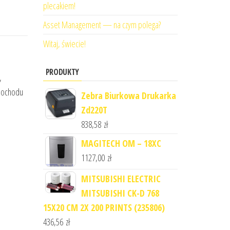
plecakiem!
Asset Management — na czym polega?
Witaj, świecie!
PRODUKTY
,
amochodu
Zebra Biurkowa Drukarka
Zd220T
838,58
zł
MAGITECH OM – 18XC
1127,00
zł
MITSUBISHI ELECTRIC
MITSUBISHI CK-D 768
15X20 CM 2X 200 PRINTS (235806)
436,56
zł