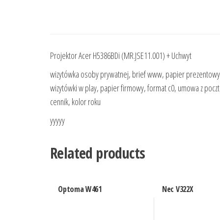
Projektor Acer H5386BDi (MR.JSE11.001) + Uchwyt
wizytówka osoby prywatnej, brief www, papier prezentowy cen
wizytówki w play, papier firmowy, format c0, umowa z poczt
cennik, kolor roku
yyyyy
Related products
Optoma W461
Nec V322X