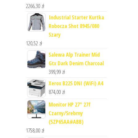
2266,30
zł
Industrial Starter Kurtka
Robocza Shot 8945/080
Szary
120,52
zł
Salewa Alp Trainer Mid
Gtx Dark Denim Charcoal
399,99
zł
Xerox B225 DNI (WiFi) A4
874,00
zł
Monitor HP 27" 27f
Czarny/Srebrny
(5ZP65AA#ABB)
1758,00
zł