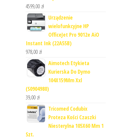
4599,00
zł
Urządzenie
wielofunkcyjne HP
OfficeJet Pro 9012e AiO
Instant Ink (22A55B)
978,00
zł
Aimotech Etykieta
Kurierska Do Dymo
104X159Mm Xxl
(S0904980)
39,00
zł
Tricomed Codubix
Proteza Kości Czaszki
Niesterylna 105X60 Mm 1
Szt.