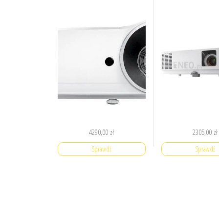
4290,00
zł
2305,00
zł
Sprawdź
Sprawdź