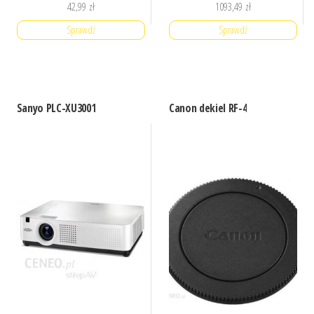
42,99
zł
1093,49
zł
Sprawdź
Sprawdź
Sanyo PLC-XU3001
Canon dekiel RF-4