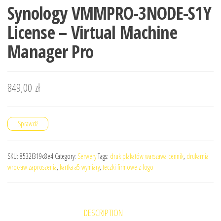
Synology VMMPRO-3NODE-S1Y
License – Virtual Machine
Manager Pro
849,00
zł
Sprawdź
SKU:
8532f319c8e4
Category:
Serwery
Tags:
druk plakatów warszawa cennik
,
drukarnia
wrocław zaproszenia
,
kartka a5 wymiary
,
teczki firmowe z logo
DESCRIPTION