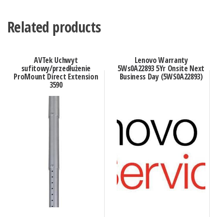
Related products
AVTek Uchwyt
Lenovo Warranty
sufitowy/przedłużenie
5Ws0A22893 5Yr Onsite Next
ProMount Direct Extension
Business Day (5WS0A22893)
3590