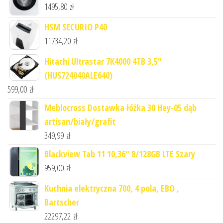
1495,80
zł
HSM SECURIO P40
11734,20
zł
Hitachi Ultrastar 7K4000 4TB 3,5"
(HUS724040ALE640)
599,00
zł
Meblocross Dostawka łóżka 30 Hey-05 dąb
artisan/biały/grafit
349,99
zł
Blackview Tab 11 10,36" 8/128GB LTE Szary
959,00
zł
Kuchnia elektryczna 700, 4 pola, EBO ,
Bartscher
22297,22
zł