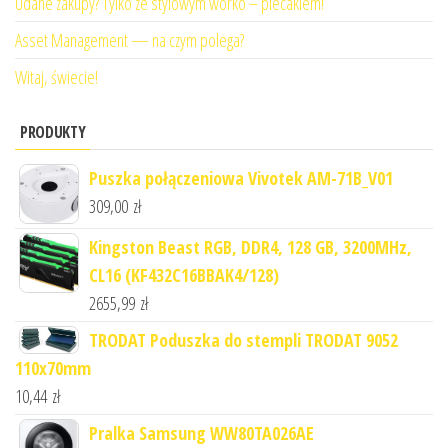
Udane zakupy? Tylko ze stylowym worko – plecakiem!
Asset Management — na czym polega?
Witaj, świecie!
PRODUKTY
Puszka połączeniowa Vivotek AM-71B_V01
309,00
zł
Kingston Beast RGB, DDR4, 128 GB, 3200MHz,
CL16 (KF432C16BBAK4/128)
2655,99
zł
TRODAT Poduszka do stempli TRODAT 9052
110x70mm
10,44
zł
Pralka Samsung WW80TA026AE