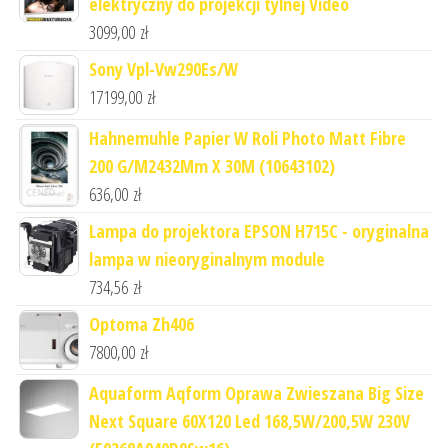
elektryczny do projekcji tylnej Video
3099,00
zł
Sony Vpl-Vw290Es/W
17199,00
zł
Hahnemuhle Papier W Roli Photo Matt Fibre
200 G/M2432Mm X 30M (10643102)
636,00
zł
Lampa do projektora EPSON H715C - oryginalna
lampa w nieoryginalnym module
734,56
zł
Optoma Zh406
7800,00
zł
Aquaform Aqform Oprawa Zwieszana Big Size
Next Square 60X120 Led 168,5W/200,5W 230V