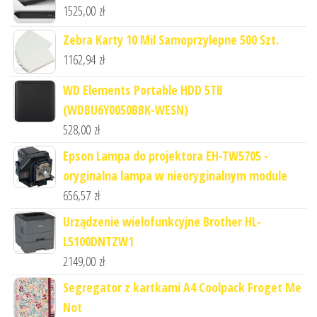
1525,00
zł
Zebra Karty 10 Mil Samoprzylepne 500 Szt.
1162,94
zł
WD Elements Portable HDD 5TB
(WDBU6Y0050BBK-WESN)
528,00
zł
Epson Lampa do projektora EH-TW5705 -
oryginalna lampa w nieoryginalnym module
656,57
zł
Urządzenie wielofunkcyjne Brother HL-
L5100DNTZW1
2149,00
zł
Segregator z kartkami A4 Coolpack Froget Me
Not