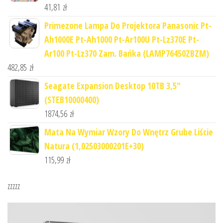
41,81
zł
Primezone Lampa Do Projektora Panasonic Pt-
Ah1000E Pt-Ah1000 Pt-Ar100U Pt-Lz370E Pt-
Ar100 Pt-Lz370 Zam. Bańka (LAMP76450ZBZM)
482,85
zł
Seagate Expansion Desktop 10TB 3,5"
(STEB10000400)
1874,56
zł
Mata Na Wymiar Wzory Do Wnętrz Grube Liście
Natura (1,02503000201E+30)
115,99
zł
zzzzz