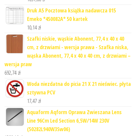
Druk A5 Pocztowa książka nadawcza 015
Emeko *450082A* 50 kartek
10,14
zł
Szafki niskie, wąskie Abonent, 77,4 x 40 x 40
cm, z drzwiami - wersja prawa - Szafka niska,
wąska Abonent, 77,4 x 40 x 40 cm, z drzwiami –
wersja praw
692,74
zł
Woda niezdatna do picia 21 X 21 nieświec. płyta
sztywna PCV
17,47
zł
Aquaform Aqform Oprawa Zwieszana Lens
Line 96Cm Led Section 6,5W/14W 230V
(50282L940W3Sw06)