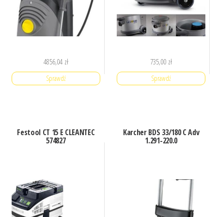
4856,04
zł
735,00
zł
Sprawdź
Sprawdź
Festool CT 15 E CLEANTEC
Karcher BDS 33/180 C Adv
574827
1.291-220.0