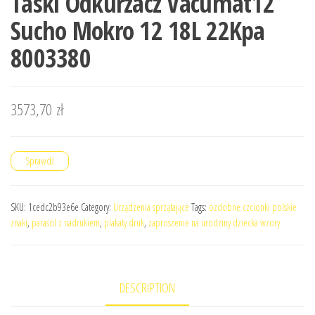
Taski Odkurzacz Vacumat12
Sucho Mokro 12 18L 22Kpa
8003380
3573,70
zł
Sprawdź
SKU:
1cedc2b93e6e
Category:
Urządzenia sprzątające
Tags:
ozdobne czcionki polskie
znaki
,
parasol z nadrukiem
,
plakaty druk
,
zaproszenie na urodziny dziecka wzory
DESCRIPTION