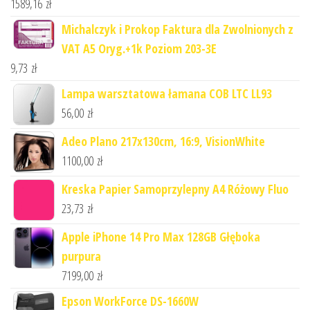
1589,16
zł
Michalczyk i Prokop Faktura dla Zwolnionych z
VAT A5 Oryg.+1k Poziom 203-3E
9,73
zł
Lampa warsztatowa łamana COB LTC LL93
56,00
zł
Adeo Plano 217x130cm, 16:9, VisionWhite
1100,00
zł
Kreska Papier Samoprzylepny A4 Różowy Fluo
23,73
zł
Apple iPhone 14 Pro Max 128GB Głęboka
purpura
7199,00
zł
Epson WorkForce DS-1660W