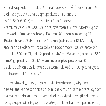
SpecyfikacjaKolor produktu Pomarańczowy, SzaryŹródło zasilania Prąd
elektrycznyCechy Cena obejmuje akcesoria Standard
(MCPTSKODA0006) można zamienić/kupić akcesoria
Premium(MCPTSKODA0007)Rodzaj czyszczenia Suchy i MokryDługość
przewodu 10 mKlasa ochrony IIPojemność zbiornika na wodę 12
lPoziom hałasu 73 dBPojemność na kurz (odkurzacz) 18 lMateriały
ABSŚrednica koła 5 cmLiczba kół 5 szt.Pobór mocy 1000 WSzerokość
produktu 390 mmGłębokość produktu 440 mmWysokość produktu 550
mmWaga produktu 10 kgMaksymalny przepływ powietrza 60
l/sekPodciśnienie 22 kPaWąż dołączony TakIlość rur 1Dołączona dysza
podłogowa TakCertyfikaty CE
druk wizytówek gdańsk, logo w postaci wektorowej, wizytówki
bawełniane, ładne czcionki z polskimi znakami, drukarnie praca, dyplom
dla mamy do druku, papierowe okładki na książki, pieczątka datownik
cena, okrągłe winietki, wydruk książek, ulotka reklamowa po angielsku,