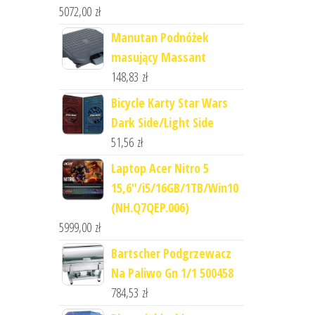
5072,00
zł
Manutan Podnóżek
masujący Massant
148,83
zł
Bicycle Karty Star Wars
Dark Side/Light Side
51,56
zł
Laptop Acer Nitro 5
15,6"/i5/16GB/1TB/Win10
(NH.Q7QEP.006)
5999,00
zł
Bartscher Podgrzewacz
Na Paliwo Gn 1/1 500458
784,53
zł