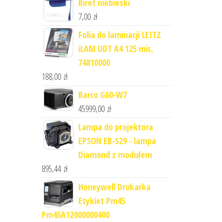
Biret niebieski
7,00
zł
Folia do laminacji LEITZ
iLAM UDT A4 125 mic.
74810000
188,00
zł
Barco G60-W7
45999,00
zł
Lampa do projektora
EPSON EB-S29 - lampa
Diamond z modułem
895,44
zł
Honeywell Drukarka
Etykiet Pm45
Pm45A12000000400