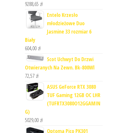
9288,65
zł
Entelo Krzesło
młodzieżowe Duo
Jasmine 33 rozmiar 6
Biały
604,00
zł
Scot Uchwyt Do Drzwi
Otwieranych Na Zewn. Bk-800Wl
72,57
zł
ASUS GeForce RTX 3080
TUF Gaming 12GB OC LHR
(TUFRTX3080O12GGAMIN
G)
5029,00
zł
Optoma Pico PK301