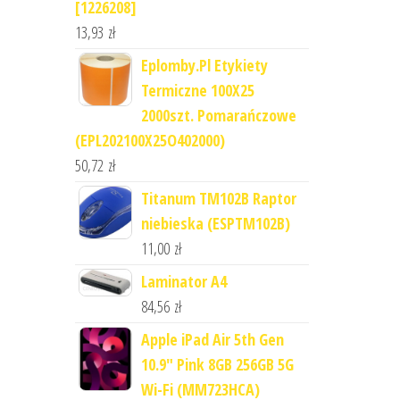
[1226208]
13,93
zł
Eplomby.Pl Etykiety
Termiczne 100X25
2000szt. Pomarańczowe
(EPL202100X25O402000)
50,72
zł
Titanum TM102B Raptor
niebieska (ESPTM102B)
11,00
zł
Laminator A4
84,56
zł
Apple iPad Air 5th Gen
10.9" Pink 8GB 256GB 5G
Wi-Fi (MM723HCA)