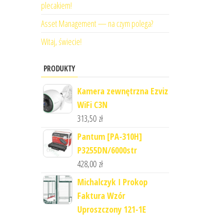
plecakiem!
Asset Management — na czym polega?
Witaj, świecie!
PRODUKTY
Kamera zewnętrzna Ezviz
WiFi C3N
313,50
zł
Pantum [PA-310H]
P3255DN/6000str
428,00
zł
Michalczyk I Prokop
Faktura Wzór
Uproszczony 121-1E