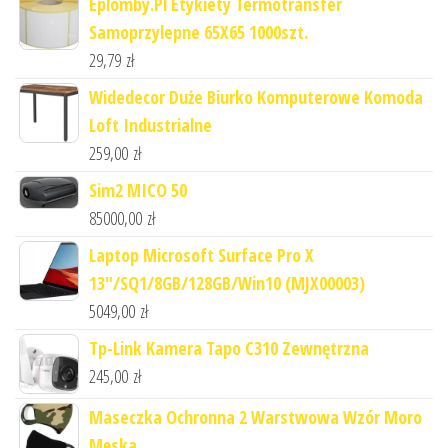
Eplomby.Pl Etykiety Termotransfer
Samoprzylepne 65X65 1000szt.
29,79
zł
Widedecor Duże Biurko Komputerowe Komoda
Loft Industrialne
259,00
zł
Sim2 MICO 50
85000,00
zł
Laptop Microsoft Surface Pro X
13"/SQ1/8GB/128GB/Win10 (MJX00003)
5049,00
zł
Tp-Link Kamera Tapo C310 Zewnętrzna
245,00
zł
Maseczka Ochronna 2 Warstwowa Wzór Moro
Męska