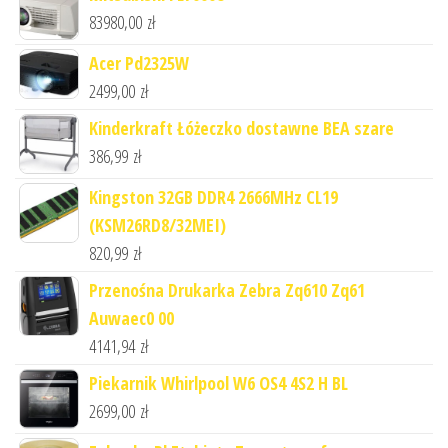
83980,00
zł
Acer Pd2325W
2499,00
zł
Kinderkraft Łóżeczko dostawne BEA szare
386,99
zł
Kingston 32GB DDR4 2666MHz CL19
(KSM26RD8/32MEI)
820,99
zł
Przenośna Drukarka Zebra Zq610 Zq61
Auwaec0 00
4141,94
zł
Piekarnik Whirlpool W6 OS4 4S2 H BL
2699,00
zł