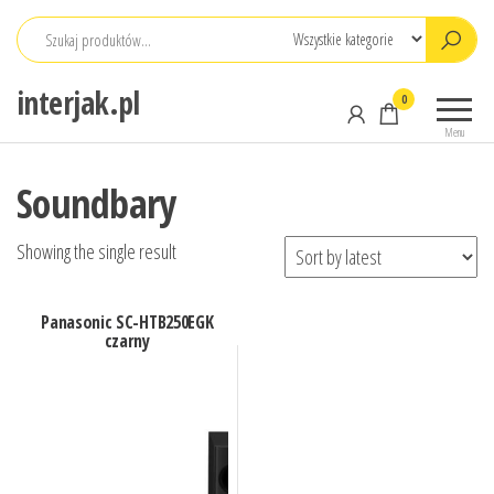
Przejdź
do
treści
interjak.pl
0
Menu
Soundbary
Showing the single result
Panasonic SC-HTB250EGK
czarny