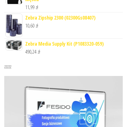
11,99
zł
Zebra Zipship 2300 (02300Gs08407)
10,60
zł
Zebra Media Supply Kit (P1083320-059)
490,24
zł
zzzzz