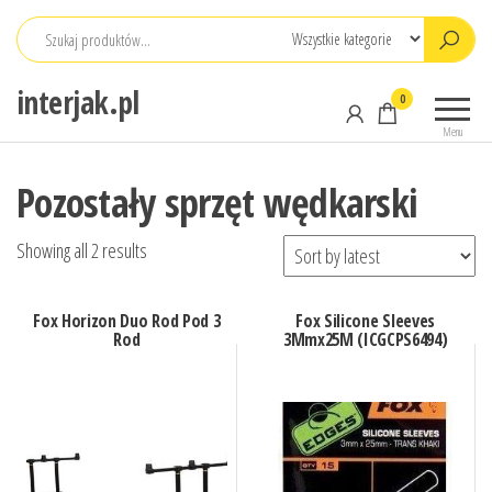
Przejdź
do
treści
interjak.pl
0
Menu
Pozostały sprzęt wędkarski
Showing all 2 results
Fox Horizon Duo Rod Pod 3
Fox Silicone Sleeves
Rod
3Mmx25M (ICGCPS6494)