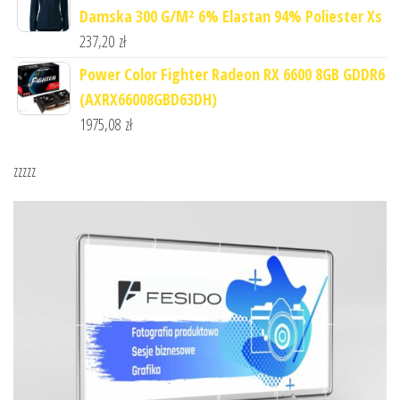
Damska 300 G/M² 6% Elastan 94% Poliester Xs
237,20
zł
Power Color Fighter Radeon RX 6600 8GB GDDR6
(AXRX66008GBD63DH)
1975,08
zł
zzzzz