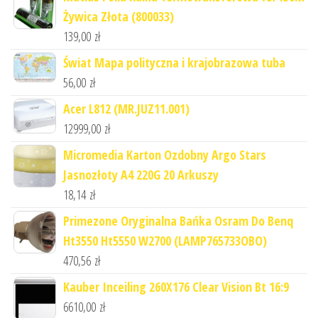
Żywica Złota (800033)
139,00
zł
Świat Mapa polityczna i krajobrazowa tuba
56,00
zł
Acer L812 (MR.JUZ11.001)
12999,00
zł
Micromedia Karton Ozdobny Argo Stars
Jasnozłoty A4 220G 20 Arkuszy
18,14
zł
Primezone Oryginalna Bańka Osram Do Benq
Ht3550 Ht5550 W2700 (LAMP765733OBO)
470,56
zł
Kauber Inceiling 260X176 Clear Vision Bt 16:9
6610,00
zł