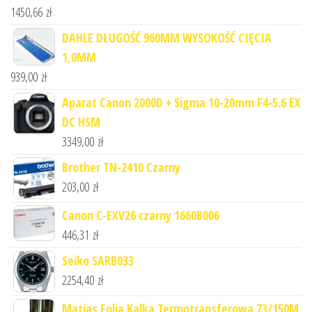
1450,66
zł
DAHLE DŁUGOŚĆ 960MM WYSOKOŚĆ CIĘCIA
1,0MM
939,00
zł
Aparat Canon 2000D + Sigma 10-20mm F4-5.6 EX
DC HSM
3349,00
zł
Brother TN-2410 Czarny
203,00
zł
Canon C-EXV26 czarny 1660B006
446,31
zł
Seiko SARB033
2254,40
zł
Matias Folia Kalka Termotransferowa 73/150M