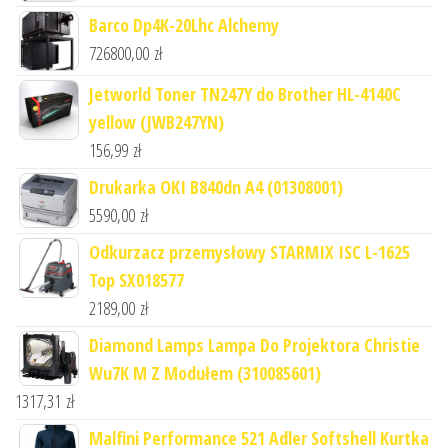
Barco Dp4K-20Lhc Alchemy
726800,00
zł
Jetworld Toner TN247Y do Brother HL-4140C
yellow (JWB247YN)
156,99
zł
Drukarka OKI B840dn A4 (01308001)
5590,00
zł
Odkurzacz przemysłowy STARMIX ISC L-1625
Top SX018577
2189,00
zł
Diamond Lamps Lampa Do Projektora Christie
Wu7K M Z Modułem (310085601)
1317,31
zł
Malfini Performance 521 Adler Softshell Kurtka