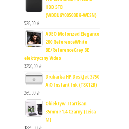
HDD 5TB
(WDBU6Y0050BBK-WESN)
528,00
zł
ADEO Motorized Elegance
200 ReferenceWhite
BE/ReferenceGrey BE
elektryczny Video
3250,00
zł
Drukarka HP DeskJet 3750
AiO Instant Ink (T8X12B)
269,99
zł
Obiektyw Ttartisan
35mm F1.4 Czarny (Leica
M)
1889,00
zł