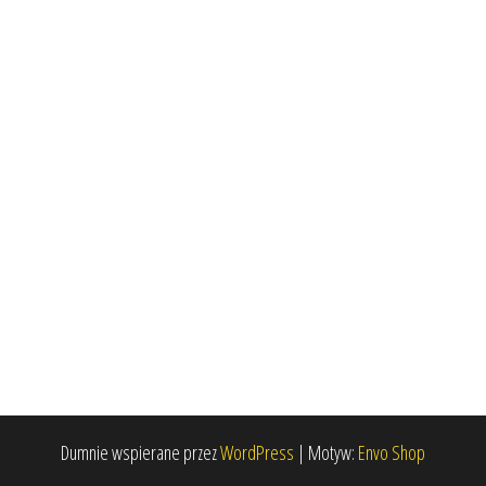
Dumnie wspierane przez
WordPress
|
Motyw:
Envo Shop