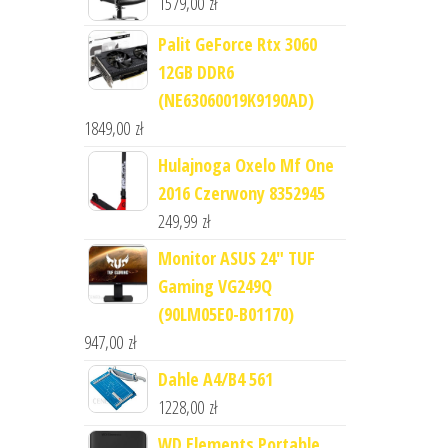
1579,00
zł
Palit GeForce Rtx 3060
12GB DDR6
(NE63060019K9190AD)
1849,00
zł
Hulajnoga Oxelo Mf One
2016 Czerwony 8352945
249,99
zł
Monitor ASUS 24" TUF
Gaming VG249Q
(90LM05E0-B01170)
947,00
zł
Dahle A4/B4 561
1228,00
zł
WD Elements Portable