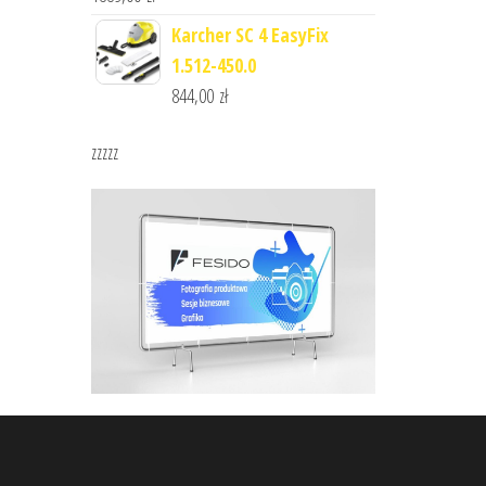
Karcher SC 4 EasyFix
1.512-450.0
844,00
zł
zzzzz