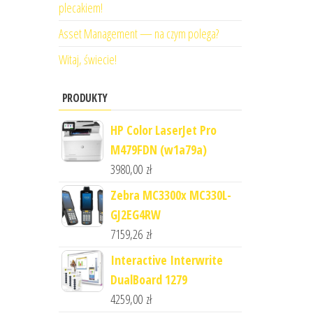
plecakiem!
Asset Management — na czym polega?
Witaj, świecie!
PRODUKTY
HP Color LaserJet Pro
M479FDN (w1a79a)
3980,00
zł
Zebra MC3300x MC330L-
GJ2EG4RW
7159,26
zł
Interactive Interwrite
DualBoard 1279
4259,00
zł