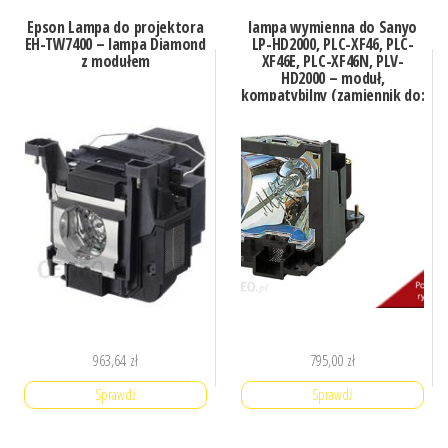
Epson Lampa do projektora
lampa wymienna do Sanyo
EH-TW7400 – lampa Diamond
LP-HD2000, PLC-XF46, PLC-
z modułem
XF46E, PLC-XF46N, PLV-
HD2000 – moduł,
kompatybilny (zamiennik do:
610 327 4928)
963,64
zł
795,00
zł
Sprawdź
Sprawdź