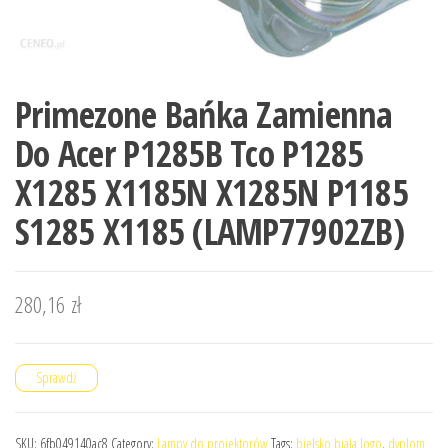
Primezone Bańka Zamienna
Do Acer P1285B Tco P1285
X1285 X1185N X1285N P1185
S1285 X1185 (LAMP77902ZB)
280,16
zł
Sprawdź
SKU:
6fb049140ac8
Category:
Lampy do projektorów
Tags:
bielsko biała logo
,
dyplom