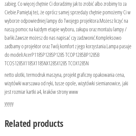
zabieg. Co więcej chętnie Ci doradzimy jak to zrobić albo zrobimy to za
Ciebie.Pamiętaj też, że oprócz samej sprzedaży chętnie pomożemy Ci w
wyborze odpowiedniej lampy do Twojego projektora.Możesz liczyć na
naszą pomoc na każdym etapie wyboru, zakupu oraz montażu lampy /
bańki.Zawsze możesz do nas napisać czy zadzwonić.Kompleksowo
zadbamy o projektor oraz Twój komfort z jego korzystania.Lampa pasuje
do modeli:AcerP1185P1285P1285 TCOP1285BP1285B
TCOS1285X1185X1185NX1285X1285 TCOX1285N
netto ulotki, termodruk maszyna, projekt graficzny opakowania cena,
wizytówki warszawa od ręki, tusze opole, wizytówki siemianowice, jaki
jest rozmiar kartki a4, kraków strony www
yyyyy
Related products