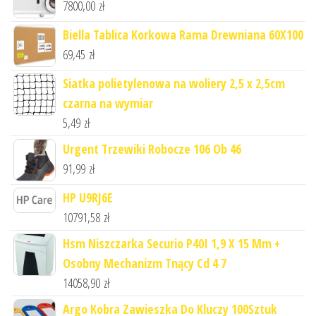
7800,00
zł
Biella Tablica Korkowa Rama Drewniana 60X100
69,45
zł
Siatka polietylenowa na woliery 2,5 x 2,5cm
czarna na wymiar
5,49
zł
Urgent Trzewiki Robocze 106 Ob 46
91,99
zł
HP U9RJ6E
10791,58
zł
Hsm Niszczarka Securio P40I 1,9 X 15 Mm +
Osobny Mechanizm Tnący Cd 4 7
14058,90
zł
Argo Kobra Zawieszka Do Kluczy 100Sztuk