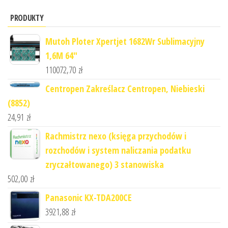
PRODUKTY
Mutoh Ploter Xpertjet 1682Wr Sublimacyjny
1,6M 64"
110072,70
zł
Centropen Zakreślacz Centropen, Niebieski
(8852)
24,91
zł
Rachmistrz nexo (księga przychodów i
rozchodów i system naliczania podatku
zryczałtowanego) 3 stanowiska
502,00
zł
Panasonic KX-TDA200CE
3921,88
zł