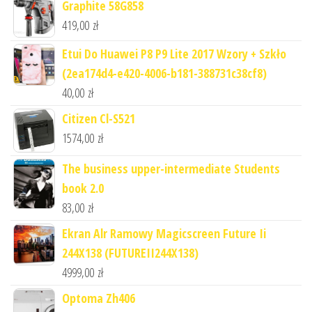
Graphite 58G858
419,00
zł
Etui Do Huawei P8 P9 Lite 2017 Wzory + Szkło
(2ea174d4-e420-4006-b181-388731c38cf8)
40,00
zł
Citizen Cl-S521
1574,00
zł
The business upper-intermediate Students
book 2.0
83,00
zł
Ekran Alr Ramowy Magicscreen Future Ii
244X138 (FUTUREII244X138)
4999,00
zł
Optoma Zh406