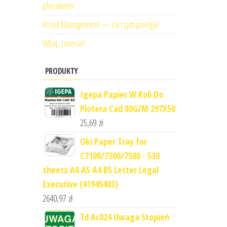
plecakiem!
Asset Management — na czym polega?
Witaj, świecie!
PRODUKTY
Igepa Papier W Roli Do
Plotera Cad 80G/M 297X50
25,69
zł
Oki Paper Tray for
C7100/7300/7500 - 530
sheets A6 A5 A4 B5 Letter Legal
Executive (41945403)
2640,97
zł
Td Ac024 Uwaga Stopień