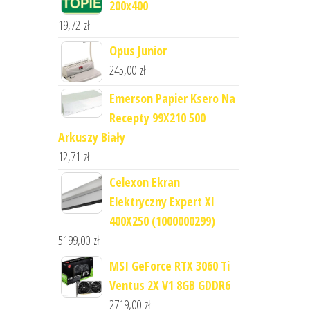
200x400
19,72
zł
Opus Junior
245,00
zł
Emerson Papier Ksero Na
Recepty 99X210 500
Arkuszy Biały
12,71
zł
Celexon Ekran
Elektryczny Expert Xl
400X250 (1000000299)
5199,00
zł
MSI GeForce RTX 3060 Ti
Ventus 2X V1 8GB GDDR6
2719,00
zł