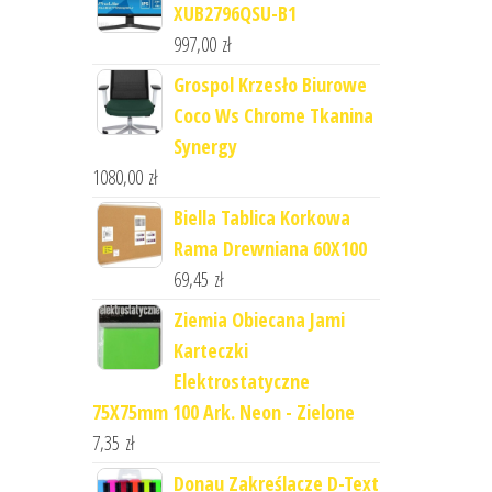
XUB2796QSU-B1
997,00
zł
Grospol Krzesło Biurowe
Coco Ws Chrome Tkanina
Synergy
1080,00
zł
Biella Tablica Korkowa
Rama Drewniana 60X100
69,45
zł
Ziemia Obiecana Jami
Karteczki
Elektrostatyczne
75X75mm 100 Ark. Neon - Zielone
7,35
zł
Donau Zakreślacze D-Text