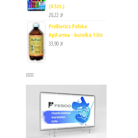
(6 Szt.)
20,22
zł
ProBiotics Polska
ApiFarma - butelka 1 litr
33,90
zł
zzzzz