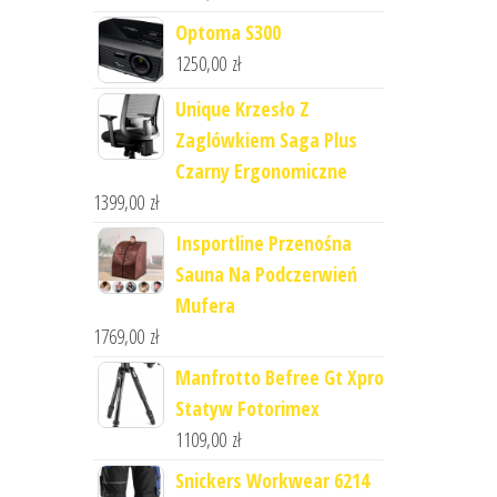
Optoma S300
1250,00
zł
Unique Krzesło Z
Zaglówkiem Saga Plus
Czarny Ergonomiczne
1399,00
zł
Insportline Przenośna
Sauna Na Podczerwień
Mufera
1769,00
zł
Manfrotto Befree Gt Xpro
Statyw Fotorimex
1109,00
zł
Snickers Workwear 6214