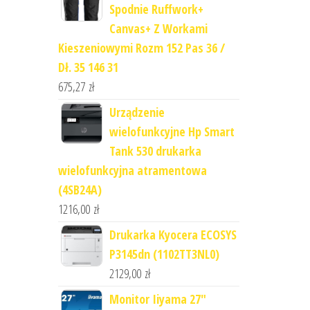
Spodnie Ruffwork+
Canvas+ Z Workami
Kieszeniowymi Rozm 152 Pas 36 /
Dł. 35 146 31
675,27
zł
Urządzenie
wielofunkcyjne Hp Smart
Tank 530 drukarka
wielofunkcyjna atramentowa
(4SB24A)
1216,00
zł
Drukarka Kyocera ECOSYS
P3145dn (1102TT3NL0)
2129,00
zł
Monitor Iiyama 27"