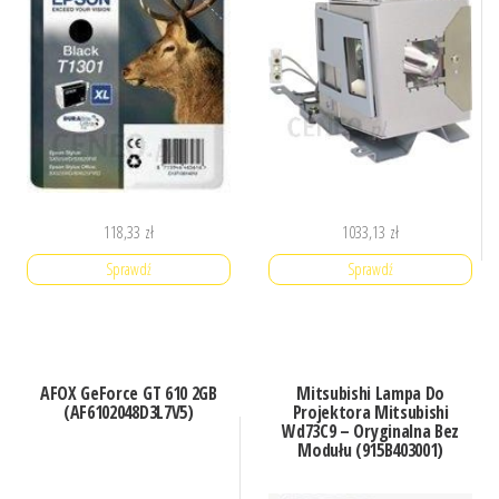
118,33
zł
1033,13
zł
Sprawdź
Sprawdź
AFOX GeForce GT 610 2GB
Mitsubishi Lampa Do
(AF6102048D3L7V5)
Projektora Mitsubishi
Wd73C9 – Oryginalna Bez
Modułu (915B403001)