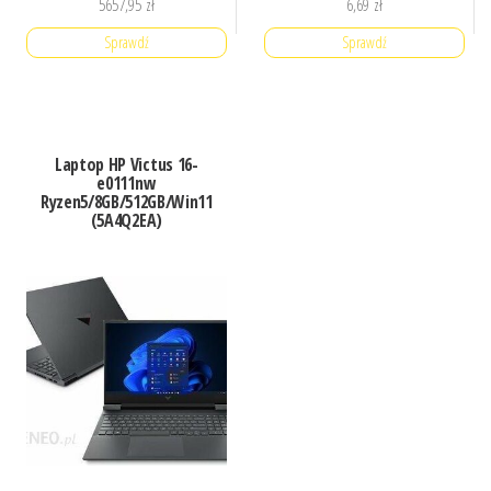
5657,95
zł
6,69
zł
Sprawdź
Sprawdź
Laptop HP Victus 16-
e0111nw
Ryzen5/8GB/512GB/Win11
(5A4Q2EA)