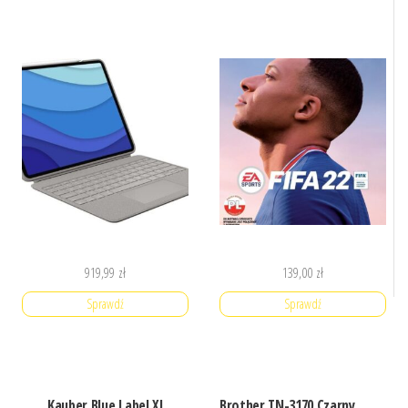
919,99
zł
139,00
zł
Sprawdź
Sprawdź
Kauber Blue Label Xl
Brother TN-3170 Czarny