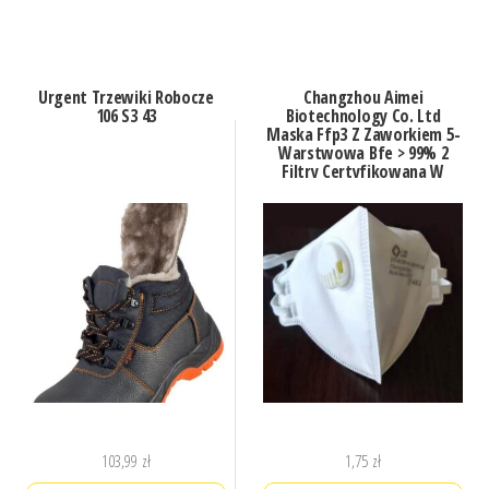
Urgent Trzewiki Robocze
Changzhou Aimei
106 S3 43
Biotechnology Co. Ltd
Maska Ffp3 Z Zaworkiem 5-
Warstwowa Bfe > 99% 2
Filtry Certyfikowana W
Polsce
103,99
zł
1,75
zł