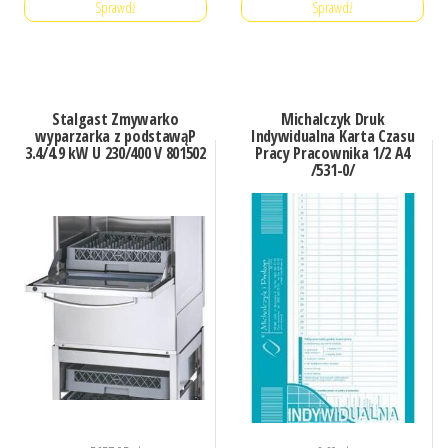
Sprawdź
Sprawdź
Stalgast Zmywarko
Michalczyk Druk
wyparzarka z podstawąP
Indywidualna Karta Czasu
3.4/4.9 kW U 230/400 V 801502
Pracy Pracownika 1/2 A4
/531-0/