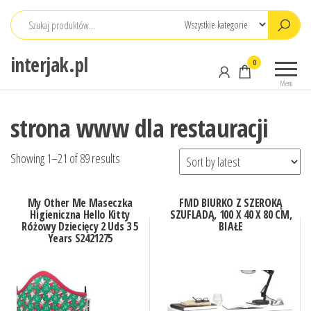
Przejdź
do
treści
interjak.pl
0
Menu
strona www dla restauracji
Showing 1–21 of 89 results
My Other Me Maseczka
FMD BIURKO Z SZEROKĄ
Higieniczna Hello Kitty
SZUFLADĄ, 100 X 40 X 80 CM,
Różowy Dziecięcy 2 Uds 3 5
BIAŁE
Years S2421275