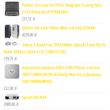
Parker Zestaw Im Pióro Długopis Czarny Mat
Ct Et/Paresbl (ETPARESBL)
231,12
zł
Qoltec On-Line 10Kva 8Kw Lcd Usb (53044)
4229,00
zł
Zebra Z Band Fun 25X254Mm Opaski Folia Pp Dt
Białe 350Szt. Gilza Fi 25 (100127125)
139,73
zł
Aquaform Squares 50X1 230V Phase-Control
36811-0000-U8-Ph-03 Biały Mat Do Zabudowy
368110000U8Ph03
212,00
zł
Epson EB-W41
2089,00
zł