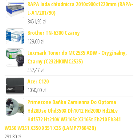
RAPA lada chłodnicza 2010x900x1220mm (RAPA-
L-A1/201/90)
8451,95
zł
Brother TN-6300 Czarny
129,00
zł
Lexmark Toner do MC2535 ADW - Oryginalny,
Czarny (C232HK0MC2535)
557,47
zł
Acer C120
1050,00
zł
Primezone Bańka Zamienna Do Optoma
Hd28Dse Uhd350X Dh1012 Hd200D Hd26Lv
Hdf572 Ht210V W316St X316St Eh210 Eh341
W350 W351 X350 X351 X35 (LAMP77604ZB)
291,80
zł