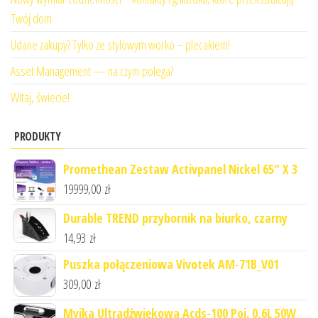
Twój dom
Udane zakupy? Tylko ze stylowym worko – plecakiem!
Asset Management — na czym polega?
Witaj, świecie!
PRODUKTY
Promethean Zestaw Activpanel Nickel 65" X 3
19999,00
zł
Durable TREND przybornik na biurko, czarny
14,93
zł
Puszka połączeniowa Vivotek AM-71B_V01
309,00
zł
Myjka Ultradźwiękowa Acds-100 Poj. 0,6L 50W