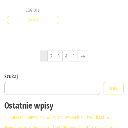
3599,00
zł
Sprawdź
1
2
3
4
5
→
Szukaj
Szukaj
Ostatnie wpisy
Suszarka do obuwia: innowacyjne rozwiązanie dla twoich butów
Nowy wymiar codzienności – kontakty i gniazdka, które przekształcają