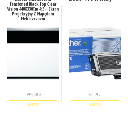
Tensioned Black Top Clear
Vision 440X330Cm 4:3 – Ekran
Projekcyjny Z Napędem
Elektrycznym
(BLXLTBT430450)
13999,00
zł
361,69
zł
Sprawdź
Sprawdź