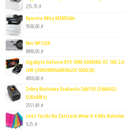
235,70
zł
Kyocera-Mita M3655idn
9500,00
zł
Nec NP1250
8890,00
zł
Gigabyte GeForce RTX 3080 GAMING OC 10G 2.0
LHR (GVN3080GAMINGOC10GD20)
4050,00
zł
Zebra Biurkowa Drukarka Zd611D (Zd6A022-
D2Ee00Ez)
2551,49
zł
Leitz Teczki Na Zatrzask Wow A-6 Mix Kolorów
9,25
zł