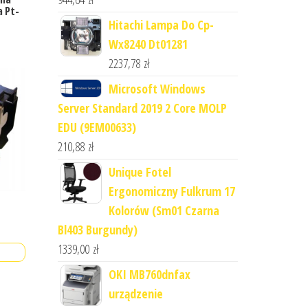
 Pt-
Hitachi Lampa Do Cp-
Wx8240 Dt01281
2237,78
zł
Microsoft Windows
Server Standard 2019 2 Core MOLP
EDU (9EM00633)
210,88
zł
Unique Fotel
Ergonomiczny Fulkrum 17
Kolorów (Sm01 Czarna
Bl403 Burgundy)
1339,00
zł
OKI MB760dnfax
urządzenie