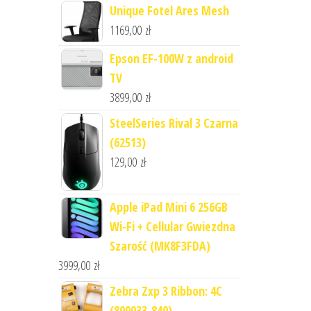
Unique Fotel Ares Mesh
1169,00
zł
Epson EF-100W z android
TV
3899,00
zł
SteelSeries Rival 3 Czarna
(62513)
129,00
zł
Apple iPad Mini 6 256GB
Wi-Fi + Cellular Gwiezdna
Szarość (MK8F3FDA)
3999,00
zł
Zebra Zxp 3 Ribbon: 4C
(800033-840)