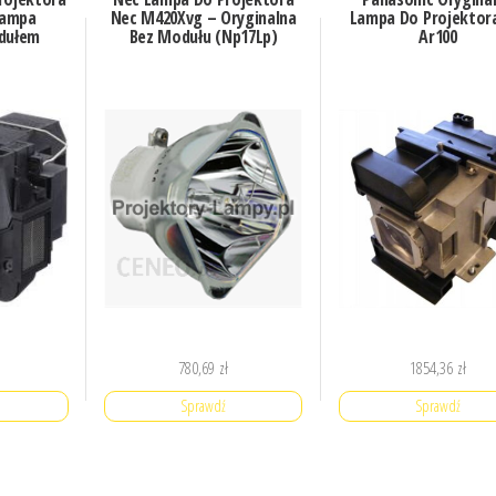
lampa
Nec M420Xvg – Oryginalna
Lampa Do Projektora
dułem
Bez Modułu (Np17Lp)
Ar100
780,69
zł
1854,36
zł
Sprawdź
Sprawdź