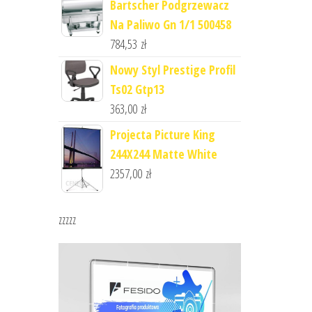
Bartscher Podgrzewacz
Na Paliwo Gn 1/1 500458
784,53
zł
Nowy Styl Prestige Profil
Ts02 Gtp13
363,00
zł
Projecta Picture King
244X244 Matte White
2357,00
zł
zzzzz