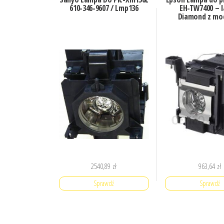
610-346-9607 / Lmp136
EH-TW7400 – 
Diamond z mo
2540,89
zł
963,64
zł
Sprawdź
Sprawdź