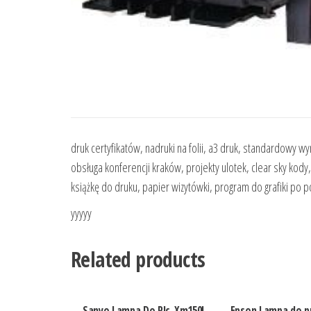
druk certyfikatów, nadruki na folii, a3 druk, standardowy 
obsługa konferencji kraków, projekty ulotek, clear sky ko
książkę do druku, papier wizytówki, program do grafiki po p
yyyyy
Related products
Sanyo Lampa Do Plc-Xm150L
Epson Lampa do p