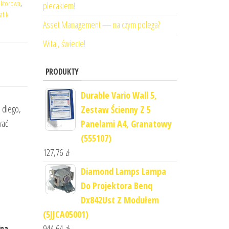
wektorowa
,
plecakiem!
afiki
Asset Management — na czym polega?
Witaj, świecie!
PRODUKTY
Durable Vario Wall 5,
 diego,
Zestaw Ścienny Z 5
wać
Panelami A4, Granatowy
(555107)
127,76
zł
Diamond Lamps Lampa
Do Projektora Benq
Dx842Ust Z Modułem
(5JJCA05001)
944,64
zł
lna