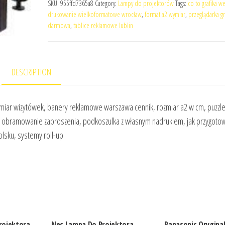
SKU:
955ffd7365a8
Category:
Lampy do projektorów
Tags:
co to grafika 
drukowanie wielkoformatowe wrocław
,
format a2 wymiar
,
przeglądarka gr
darmowa
,
tablice reklamowe lublin
DESCRIPTION
wymiar wizytówek, banery reklamowe warszawa cennik, rozmiar a2 w cm, puzzle
dy, obramowanie zaproszenia, podkoszulka z własnym nadrukiem, jak przygoto
olsku, systemy roll-up
rojektora
Nec Lampa Do Projektora
Panasonic Orygina