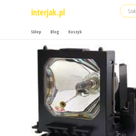
Przejdź
interjak.pl
do
treści
Sklep
Blog
Koszyk