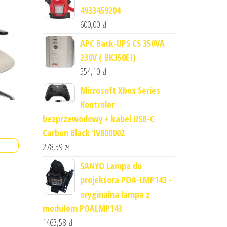
4933459204
600,00
zł
APC Back-UPS CS 350VA
230V ( BK350EI)
554,10
zł
Microsoft Xbox Series
Kontroler
bezprzewodowy + kabel USB-C
Carbon Black 1V800002
278,59
zł
SANYO Lampa do
projektora POA-LMP143 -
oryginalna lampa z
modułem POALMP143
1463,58
zł