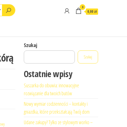
0
0,00 zł
Szukaj
kórą
Szukaj
Ostatnie wpisy
Suszarka do obuwia: innowacyjne
rozwiązanie dla twoich butów
Nowy wymiar codzienności – kontakty i
gniazdka, które przekształcają Twój dom
Udane zakupy? Tylko ze stylowym worko –
rowy