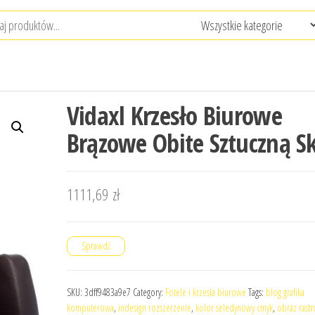
Vidaxl Krzesło Biurowe
Brązowe Obite Sztuczną S
1111,69
zł
Sprawdź
SKU:
3dff9483a9e7
Category:
Fotele i krzesła biurowe
Tags:
blog grafika
komputerowa
,
indesign rozszerzenie
,
kolor seledynowy cmyk
,
obraz rast