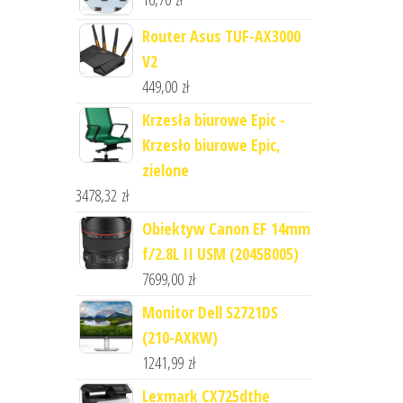
Router Asus TUF-AX3000
V2
449,00
zł
Krzesła biurowe Epic -
Krzesło biurowe Epic,
zielone
3478,32
zł
Obiektyw Canon EF 14mm
f/2.8L II USM (2045B005)
7699,00
zł
Monitor Dell S2721DS
(210-AXKW)
1241,99
zł
Lexmark CX725dthe