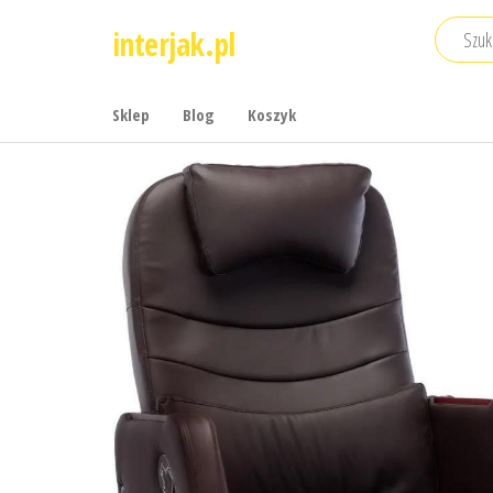
Przejdź
interjak.pl
do
treści
Sklep
Blog
Koszyk