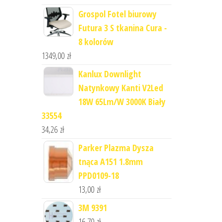
Grospol Fotel biurowy
Futura 3 S tkanina Cura -
8 kolorów
1349,00
zł
Kanlux Downlight
Natynkowy Kanti V2Led
18W 65Lm/W 3000K Biały
33554
34,26
zł
Parker Plazma Dysza
tnąca A151 1.8mm
PPD0109-18
13,00
zł
3M 9391
16,70
zł