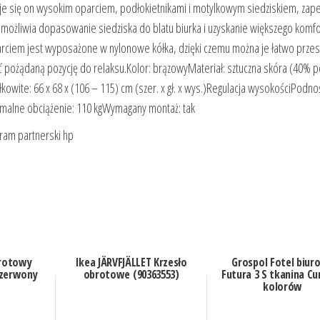
je się on wysokim oparciem, podłokietnikami i motylkowym siedziskiem, zap
umożliwia dopasowanie siedziska do blatu biurka i uzyskanie większego komfo
arciem jest wyposażone w nylonowe kółka, dzięki czemu można je łatwo przes
ć pożądaną pozycję do relaksu.Kolor: brązowyMateriał: sztuczna skóra (40% p
wite: 66 x 68 x (106 – 115) cm (szer. x gł. x wys.)Regulacja wysokościPodno
alne obciążenie: 110 kgWymagany montaż: tak
gram partnerski hp
brotowy
Ikea JÄRVFJÄLLET Krzesło
Grospol Fotel biur
Czerwony
obrotowe (90363553)
Futura 3 S tkanina Cu
kolorów