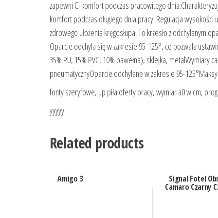
zapewni Ci komfort podczas pracowitego dnia.Charakteryzu
komfort podczas długiego dnia pracy. Regulacja wysokości 
zdrowego ułożenia kręgosłupa. To krzesło z odchylanym op
Oparcie odchyla się w zakresie 95-125°, co pozwala ustawi
35% PU, 15% PVC, 10% bawełna), sklejka, metalWymiary całko
pneumatycznyOparcie odchylane w zakresie 95-125°Maksym
fonty szeryfowe, up piła oferty pracy, wymiar a0 w cm, pro
yyyyy
Related products
Amigo 3
Signal Fotel O
Camaro Czarny 