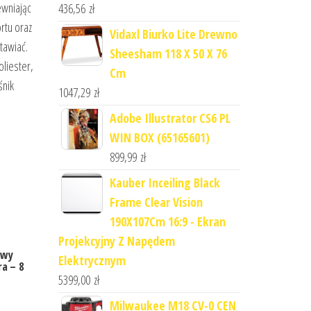
ewniając
436,56
zł
rtu oraz
Vidaxl Biurko Lite Drewno
tawiać.
Sheesham 118 X 50 X 76
oliester,
Cm
śnik
1047,29
zł
Adobe Illustrator CS6 PL
WIN BOX (65165601)
899,99
zł
Kauber Inceiling Black
Frame Clear Vision
190X107Cm 16:9 - Ekran
Projekcyjny Z Napędem
owy
Elektrycznym
ra – 8
5399,00
zł
Milwaukee M18 CV-0 CEN