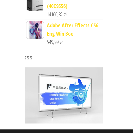
(40C9556)
14166,82
zł
Adobe After Effects CS6
Eng Win Box
549,99
zł
zzzzz