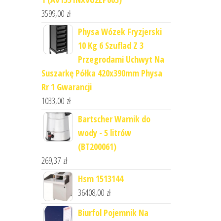
3599,00
zł
Physa Wózek Fryzjerski
10 Kg 6 Szuflad Z 3
Przegrodami Uchwyt Na
Suszarkę Półka 420x390mm Physa
Rr 1 Gwarancji
1033,00
zł
Bartscher Warnik do
wody - 5 litrów
(BT200061)
269,37
zł
Hsm 1513144
36408,00
zł
Biurfol Pojemnik Na