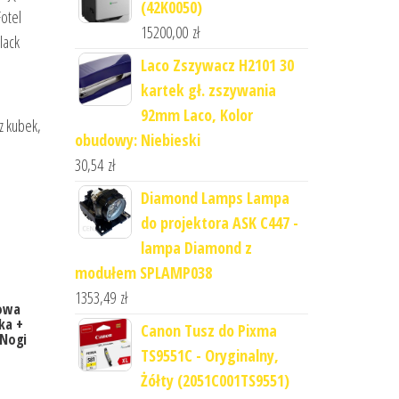
(42K0050)
otel
15200,00
zł
lack
Laco Zszywacz H2101 30
kartek gł. zszywania
92mm Laco, Kolor
z kubek,
obudowy: Niebieski
30,54
zł
Diamond Lamps Lampa
do projektora ASK C447 -
lampa Diamond z
modułem SPLAMP038
1353,49
zł
kowa
ka +
Canon Tusz do Pixma
 Nogi
TS9551C - Oryginalny,
Żółty (2051C001TS9551)