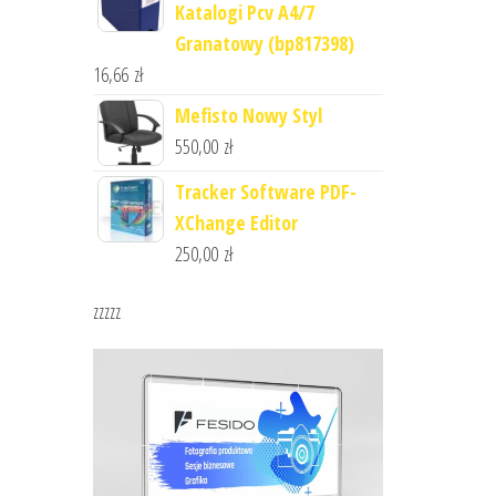
Katalogi Pcv A4/7
Granatowy (bp817398)
16,66
zł
Mefisto Nowy Styl
550,00
zł
Tracker Software PDF-
XChange Editor
250,00
zł
zzzzz