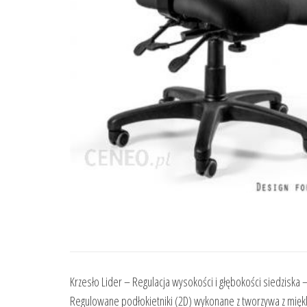
Krzesło Lider – Regulacja wysokości i głębokości siedziska 
Regulowane podłokietniki (2D) wykonane z tworzywa z miękk