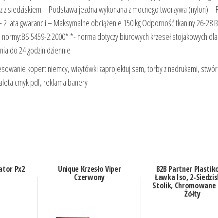
z z siedziskiem – Podstawa jezdna wykonana z mocnego tworzywa (nylon) – F
 2 lata gwarancji – Maksymalne obciążenie 150 kg Odporność tkaniny 26-28 B
nia normy:BS 5459-2:2000* *- norma dotyczy biurowych krzeseł stojakowych dla
nia do 24 godzin dziennie
owanie kopert niemcy, wizytówki zaprojektuj sam, torby z nadrukami, stwór
aleta cmyk pdf, reklama banery
ator Px2
Unique Krzesło Viper
B2B Partner Plasti
Czerwony
Ławka Iso, 2-Siedzis
Stolik, Chromowane
Żółty