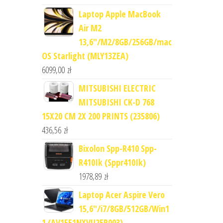
Laptop Apple MacBook
Air M2
13,6"/M2/8GB/256GB/mac
OS Starlight (MLY13ZEA)
6099,00
zł
MITSUBISHI ELECTRIC
MITSUBISHI CK-D 768
15X20 CM 2X 200 PRINTS (235806)
436,56
zł
Bixolon Spp-R410 Spp-
R410Ik (Sppr410Ik)
1978,89
zł
Laptop Acer Aspire Vero
15,6"/i7/8GB/512GB/Win1
1 (AV1551NXVU2EP003)