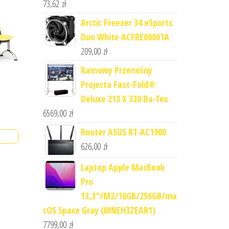
73,62
zł
Arctic Freezer 34 eSports
Duo White ACFRE00061A
209,00
zł
Ramowy Przenośny
Projecta Fast-Fold®
Deluxe 213 X 320 Da-Tex
6569,00
zł
Router ASUS RT-AC1900
626,00
zł
Laptop Apple MacBook
Pro
13,3"/M2/16GB/256GB/ma
cOS Space Gray (MNEH3ZEAR1)
7799,00
zł