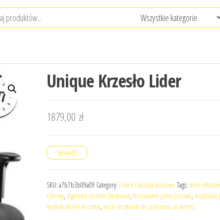
Unique Krzesło Lider
1879,00
zł
Sprawdź
SKU:
a7b7b3b09a09
Category:
Fotele i krzesła biurowe
Tags:
druk offseto
cyfrowy
,
dyplomy szkolne darmowe
,
frezowanie plexi poznań
,
wizytówki j
wydruk ulotek wrocław
,
wzór wizytówki do pobrania za darmo