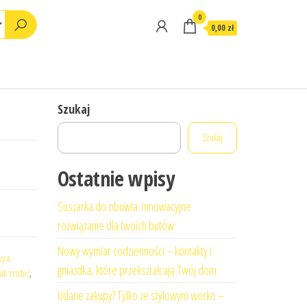
0
0,00 zł
Szukaj
Szukaj
Ostatnie wpisy
Suszarka do obuwia: innowacyjne
rozwiązanie dla twoich butów
Nowy wymiar codzienności – kontakty i
wy a
gniazdka, które przekształcają Twój dom
ak zrobić
,
Udane zakupy? Tylko ze stylowym worko –