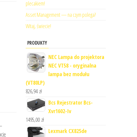
plecakiem!
Asset Management — na czym polega?
Witaj, świecie!
PRODUKTY
NEC Lampa do projektora
NEC VT58 - oryginalna
lampa bez modułu
(VT80LP)
826,94
zł
Bcs Rejestrator Bcs-
Xvr1602-Iv
1495,00
zł
 –
Lexmark CX825de
ację