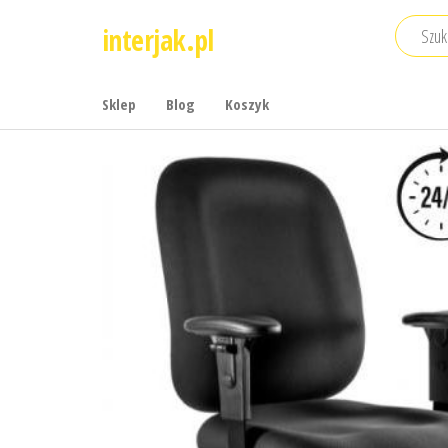
Przejdź
interjak.pl
do
treści
Sklep
Blog
Koszyk