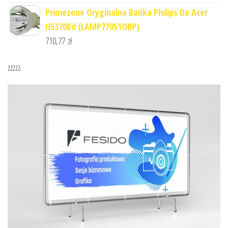
Primezone Oryginalna Bańka Philips Do Acer
H5370Bd (LAMP77051OBP)
710,77
zł
zzzzz