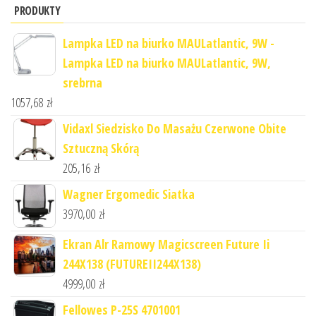
PRODUKTY
Lampka LED na biurko MAULatlantic, 9W -
Lampka LED na biurko MAULatlantic, 9W,
srebrna
1057,68
zł
Vidaxl Siedzisko Do Masażu Czerwone Obite
Sztuczną Skórą
205,16
zł
Wagner Ergomedic Siatka
3970,00
zł
Ekran Alr Ramowy Magicscreen Future Ii
244X138 (FUTUREII244X138)
4999,00
zł
Fellowes P-25S 4701001