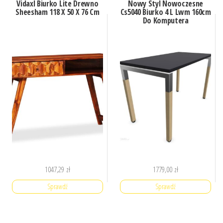
Vidaxl Biurko Lite Drewno
Nowy Styl Nowoczesne
Sheesham 118 X 50 X 76 Cm
Cs5040 Biurko 4 L Lwm 160cm
Do Komputera
1047,29
zł
1779,00
zł
Sprawdź
Sprawdź