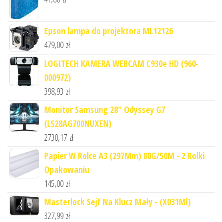
Epson lampa do projektora ML12126
479,00
zł
LOGITECH KAMERA WEBCAM C930e HD (960-
000972)
398,93
zł
Monitor Samsung 28" Odyssey G7
(LS28AG700NUXEN)
2730,17
zł
Papier W Rolce A3 (297Mm) 80G/50M - 2 Rolki
Opakowaniu
145,00
zł
Masterlock Sejf Na Klucz Mały - (X031Ml)
327,99
zł