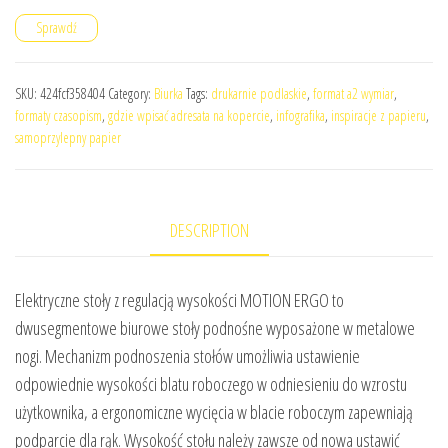
Sprawdź
SKU:
424fcf358404
Category:
Biurka
Tags:
drukarnie podlaskie
,
format a2 wymiar
,
formaty czasopism
,
gdzie wpisać adresata na kopercie
,
infografika
,
inspiracje z papieru
,
samoprzylepny papier
DESCRIPTION
Elektryczne stoły z regulacją wysokości MOTION ERGO to
dwusegmentowe biurowe stoły podnośne wyposażone w metalowe
nogi. Mechanizm podnoszenia stołów umożliwia ustawienie
odpowiednie wysokości blatu roboczego w odniesieniu do wzrostu
użytkownika, a ergonomiczne wycięcia w blacie roboczym zapewniają
podparcie dla rąk. Wysokość stołu należy zawsze od nowa ustawić