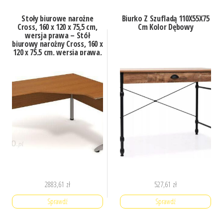
Stoły biurowe narożne
Biurko Z Szufladą 110X55X75
Cross, 160 x 120 x 75,5 cm,
Cm Kolor Dębowy
wersja prawa – Stół
biurowy narożny Cross, 160 x
120 x 75,5 cm, wersja prawa,
kolor czereśnia
2883,61
zł
527,61
zł
Sprawdź
Sprawdź