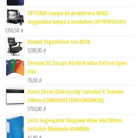
OPTOMA Lampa do projektora W402 -
oryginalna lampa z modułem (SP70701GC01)
1356,58
zł
Unique Ergothrone Cm-B37A
3200,00
zł
Zestaw 5X Zeszyt A5/60 Kratka Oxford Open
Flex
70,00
zł
Avers Ekran Elektryczny Cumulus X Tension
240cm (CUMULUSXTENSION240CM)
3750,00
zł
Leitz Segregator Ringowy Wow 4dr/30mm
Softclick Niebieski 42400036
41,80
zł