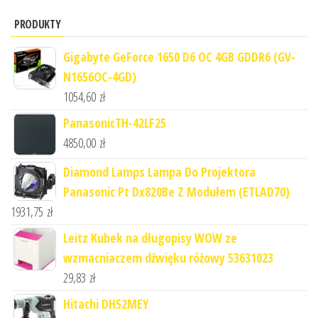
PRODUKTY
Gigabyte GeForce 1650 D6 OC 4GB GDDR6 (GV-
N1656OC-4GD)
1054,60
zł
PanasonicTH-42LF25
4850,00
zł
Diamond Lamps Lampa Do Projektora
Panasonic Pt Dx820Be Z Modułem (ETLAD70)
1931,75
zł
Leitz Kubek na długopisy WOW ze
wzmacniaczem dźwięku różowy 53631023
29,83
zł
Hitachi DH52MEY