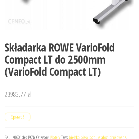
Składarka ROWE VarioFold
Compact LT do 2500mm
(VarioFold Compact LT)
23983,77
zł
Sprawdź
SKU:
e0601dec197b
Category:
Plotery
Tags:
bielsko biała logo
,
katalogi drukowane
,