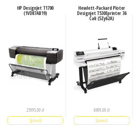
HP DesignJet T1700
Hewlett-Packard Ploter
(1VD87AB19)
Designjet T530Eprinter 36
Cali (5Zy62A)
25995,00
zł
8499,00
zł
Sprawdź
Sprawdź