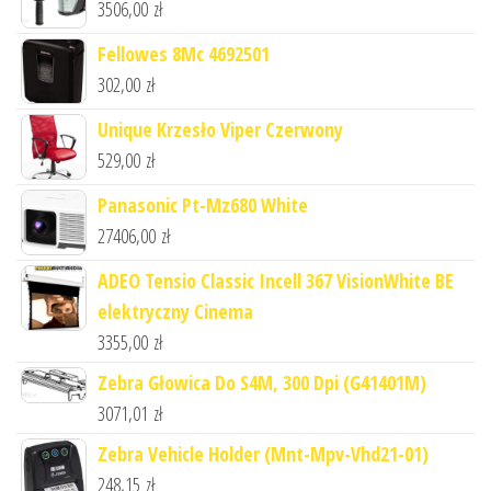
3506,00
zł
Fellowes 8Mc 4692501
302,00
zł
Unique Krzesło Viper Czerwony
529,00
zł
Panasonic Pt-Mz680 White
27406,00
zł
ADEO Tensio Classic Incell 367 VisionWhite BE
elektryczny Cinema
3355,00
zł
Zebra Głowica Do S4M, 300 Dpi (G41401M)
3071,01
zł
Zebra Vehicle Holder (Mnt-Mpv-Vhd21-01)
248,15
zł