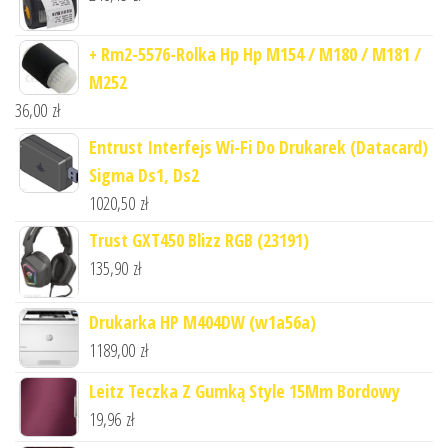
+ Rm2-5576-Rolka Hp Hp M154 / M180 / M181 /
M252
36,00
zł
Entrust Interfejs Wi-Fi Do Drukarek (Datacard)
Sigma Ds1, Ds2
1020,50
zł
Trust GXT450 Blizz RGB (23191)
135,90
zł
Drukarka HP M404DW (w1a56a)
1189,00
zł
Leitz Teczka Z Gumką Style 15Mm Bordowy
19,96
zł