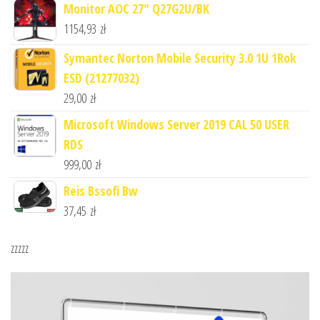
Monitor AOC 27" Q27G2U/BK
1154,93
zł
Symantec Norton Mobile Security 3.0 1U 1Rok
ESD (21277032)
29,00
zł
Microsoft Windows Server 2019 CAL 50 USER
RDS
999,00
zł
Reis Bssofi Bw
37,45
zł
zzzzz