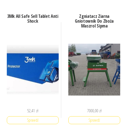
3Mk All Safe Sell Tablet Anti
Zgniatacz Ziarna
Shock
Gniotownik Do Zboża
Maszrol Sipma
52,41
zł
7000,00
zł
Sprawdź
Sprawdź