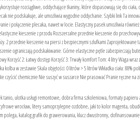
orzystuje rozciągliwe, oddychające tkaniny, które dopasowują się do ciała, 
ecak nie podskakuje, ale umożliwia wygodne oddychanie. Szybki link Ta innow
ie i połączenie plecaka, nawet w locie. Elastyczny pasek umożliwia również
lastyczne kieszenie z przodu Rozszerzalne przednie kieszenie do przechowy
y. 2 przednie kieszenie na piersi z bezpiecznymi szlufkami Zaprojektowane t
zenie ograniczają podskakiwanie. Górne elastyczne pętle zabezpieczają butel
owy Korzyść 2: Łatwy dostęp Korzyść 3: Trwały komfort Tom: 4 litry Waga wraz 
 kolba w zestawie Skala objętości: 0 litrów > 5 litrów Wkładka ciała: 88% pol
e czyścić chemicznie Nie suszyć w suszarce Nie prasować Pranie ręczne na z
ek tanio, ulotka usługi remontowe, dobra firma szkoleniowa, formaty papieru 
cyfrowe wrocław, litery samoprzylepne ozdobne, jaki to kolor magenta, obud
m polega, katalog grafik do grawerowania, klucz dwustronny, dofinansowanie 