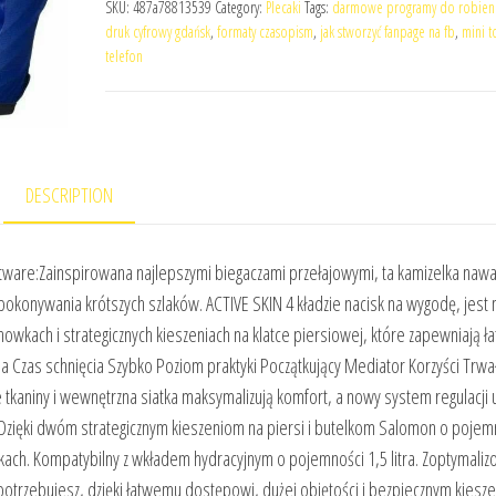
SKU:
487a78813539
Category:
Plecaki
Tags:
darmowe programy do robieni
druk cyfrowy gdańsk
,
formaty czasopism
,
jak stworzyć fanpage na fb
,
mini t
telefon
DESCRIPTION
ware:Zainspirowana najlepszymi biegaczami przełajowymi, ta kamizelka nawa
okonywania krótszych szlaków. ACTIVE SKIN 4 kładzie nacisk na wygodę, jest 
wkach i strategicznych kieszeniach na klatce piersiowej, które zapewniają ł
a Czas schnięcia Szybko Poziom praktyki Początkujący Mediator Korzyści Trwa
 tkaniny i wewnętrzna siatka maksymalizują komfort, a nowy system regulacji 
 Dzięki dwóm strategicznym kieszeniom na piersi i butelkom Salomon o pojem
kach. Kompatybilny z wkładem hydracyjnym o pojemności 1,5 litra. Zoptymali
otrzebujesz, dzięki łatwemu dostępowi, dużej objętości i bezpiecznym kiesz