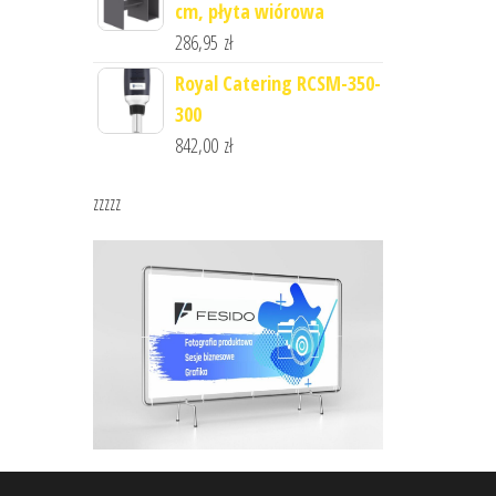
cm, płyta wiórowa
286,95
zł
Royal Catering RCSM-350-
300
842,00
zł
zzzzz