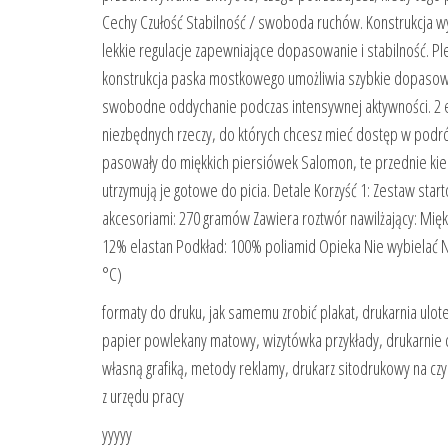
Cechy Czułość Stabilność / swoboda ruchów. Konstrukcja wyk
lekkie regulacje zapewniające dopasowanie i stabilność. Pl
konstrukcja paska mostkowego umożliwia szybkie dopasowan
swobodne oddychanie podczas intensywnej aktywności. 2 e
niezbędnych rzeczy, do których chcesz mieć dostęp w podróż
pasowały do miękkich piersiówek Salomon, te przednie kies
utrzymują je gotowe do picia. Detale Korzyść 1: Zestaw start
akcesoriami: 270 gramów Zawiera roztwór nawilżający: Miękka
12% elastan Podkład: 100% poliamid Opieka Nie wybielać Ni
°C)
formaty do druku, jak samemu zrobić plakat, drukarnia ulot
papier powlekany matowy, wizytówka przykłady, drukarnie 
własną grafiką, metody reklamy, drukarz sitodrukowy na czy
z urzędu pracy
yyyyy