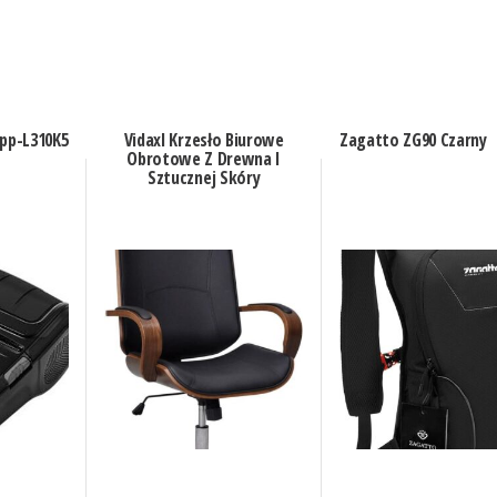
Spp-L310K5
Vidaxl Krzesło Biurowe
Zagatto ZG90 Czarny
Obrotowe Z Drewna I
Sztucznej Skóry