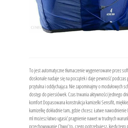
To jest automatyczne tłumaczenie wygenerowane przez soft
doskonale nadaje się na początek i daje pewność podczas p
przytulna i oddychająca. Nie zapominajmy o modułowych scho
dostęp do piersiówek. Czas trwania aktywności Jednego dni
komfort Dopasowana konstrukcja kamizelki Sensifit, miękkie
kamizelkę dokładnie tam, gdzie chcesz. Łatwe nawodnienie
ml możesz łatwo ugasić pragnienie nawet w trudnych warun
przechowywanie Chwyć to, czego potrzebujesz, kiedy tego p