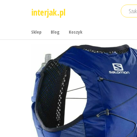
Przejdź
interjak.pl
do
treści
Sklep
Blog
Koszyk