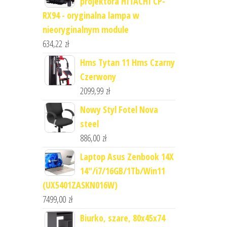
projektora HITACHI CP-
RX94 - oryginalna lampa w
nieoryginalnym module
634,22
zł
Hms Tytan 11 Hms Czarny
Czerwony
2099,99
zł
Nowy Styl Fotel Nova
steel
886,00
zł
Laptop Asus Zenbook 14X
14"/i7/16GB/1Tb/Win11
(UX5401ZASKN016W)
7499,00
zł
Biurko, szare, 80x45x74