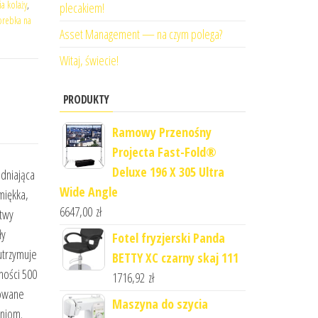
a kolaży
,
plecakiem!
orebka na
Asset Management — na czym polega?
Witaj, świecie!
PRODUKTY
Ramowy Przenośny
Projecta Fast-Fold®
Deluxe 196 X 305 Ultra
dniająca
Wide Angle
miękka,
6647,00
zł
atwy
ły
Fotel fryzjerski Panda
utrzymuje
BETTY XC czarny skaj 111
ności 500
1716,92
zł
zowane
Maszyna do szycia
eniom.