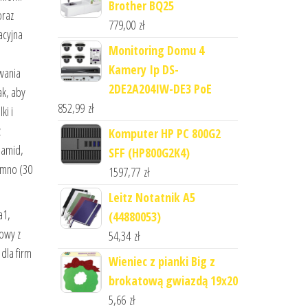
Brother BQ25
oraz
779,00
zł
acyjna
Monitoring Domu 4
Kamery Ip DS-
wania
2DE2A204IW-DE3 PoE
ak, aby
852,99
zł
ki i
z
Komputer HP PC 800G2
iamid,
SFF (HP800G2K4)
imno (30
1597,77
zł
Leitz Notatnik A5
a1,
(44880053)
owy z
54,34
zł
dla firm
Wieniec z pianki Big z
brokatową gwiazdą 19x20
5,66
zł