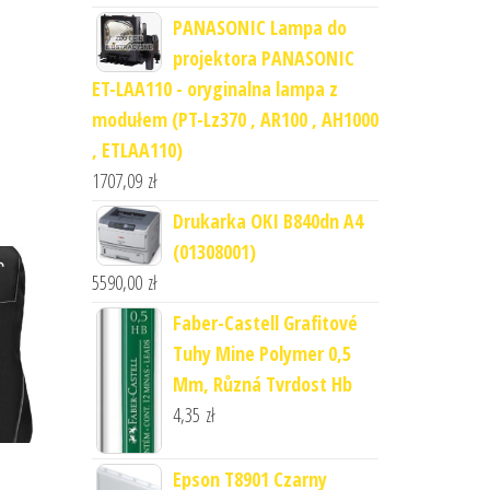
PANASONIC Lampa do
projektora PANASONIC
ET-LAA110 - oryginalna lampa z
modułem (PT-Lz370 , AR100 , AH1000
, ETLAA110)
1707,09
zł
Drukarka OKI B840dn A4
(01308001)
5590,00
zł
Faber-Castell Grafitové
Tuhy Mine Polymer 0,5
Mm, Různá Tvrdost Hb
4,35
zł
Epson T8901 Czarny