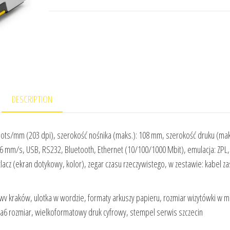
DESCRIPTION
dots/mm (203 dpi), szerokość nośnika (maks.): 108 mm, szerokość druku (mak
56 mm/s, USB, RS232, Bluetooth, Ethernet (10/100/1000 Mbit), emulacja: ZPL, 
lacz (ekran dotykowy, kolor), zegar czasu rzeczywistego, w zestawie: kabel zas
wv kraków, ulotka w wordzie, formaty arkuszy papieru, rozmiar wizytówki w m
 a6 rozmiar, wielkoformatowy druk cyfrowy, stempel serwis szczecin