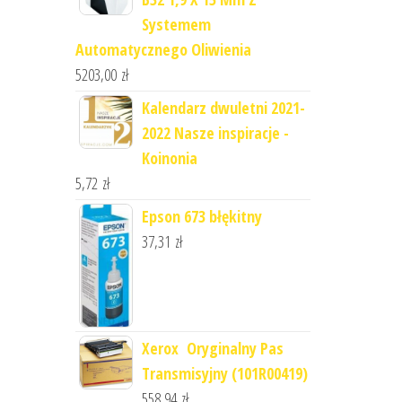
Systemem
Automatycznego Oliwienia
5203,00
zł
Kalendarz dwuletni 2021-
2022 Nasze inspiracje -
Koinonia
5,72
zł
Epson 673 błękitny
37,31
zł
Xerox Oryginalny Pas
Transmisyjny (101R00419)
558,94
zł