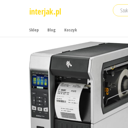
Przejdź
interjak.pl
do
treści
Sklep
Blog
Koszyk