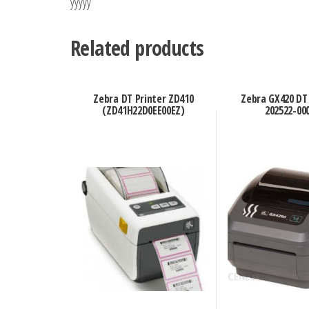
yyyyy
Related products
Zebra DT Printer ZD410
Zebra GX420 DT
(ZD41H22D0EE00EZ)
202522-00