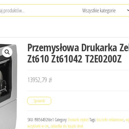
Przemysłowa Drukarka Ze
Zt610 Zt61042 T2E0200Z
13952,79
zł
Sprawdź
SKU:
f9856492fde1
Category:
Drukarki etykiet
Tags:
koziołki reklamowe
,
wy
wizytówki w cm
,
zakładka do książki druk