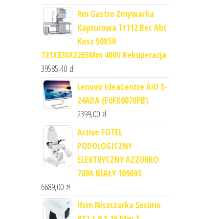
Rm Gastro Zmywarka
Kapturowa Tt112 Rec Abt
Kosz 50X50
721X836X2265Mm 400V Rekuperacja
39585,40
zł
Lenovo IdeaCentre AiO 3-
24ADA (F0FX0070PB)
2399,00
zł
Active FOTEL
PODOLOGICZNY
ELEKTRYCZNY AZZURRO
709A BIAŁY 109093
6689,00
zł
Hsm Niszczarka Securio
B32 1,9 X 15 Mm Z