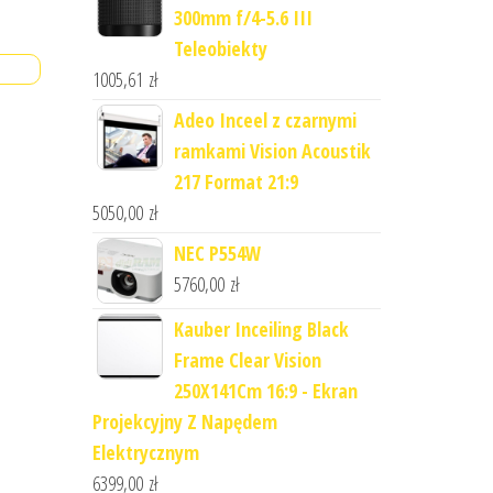
300mm f/4-5.6 III
Teleobiekty
1005,61
zł
Adeo Inceel z czarnymi
ramkami Vision Acoustik
217 Format 21:9
5050,00
zł
NEC P554W
5760,00
zł
Kauber Inceiling Black
Frame Clear Vision
250X141Cm 16:9 - Ekran
Projekcyjny Z Napędem
Elektrycznym
6399,00
zł