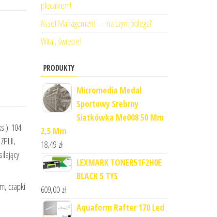
plecakiem!
Asset Management — na czym polega?
Witaj, świecie!
PRODUKTY
Micromedia Medal
Sportowy Srebrny
Siatkówka Me008 50 Mm
s.): 104
2,5 Mm
ZPLII,
18,49
zł
ilający
LEXMARK TONER51F2H0E
BLACK 5 TYS
m, czapki
609,00
zł
Aquaform Rafter 170 Led