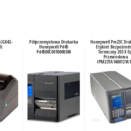
 (GX42-
Półprzemysłowa Drukarka
Honeywell Pm23C Dru
0)
Honeywell Pd45
Etykiet Bezpośred
Pd4500C0010000300
Termiczny 203 X D
Przewodowa
(PM23TA1400121A1