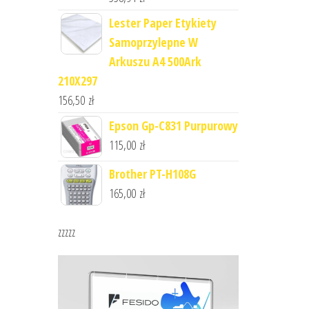
Lester Paper Etykiety
Samoprzylepne W
Arkuszu A4 500Ark
210X297
156,50
zł
Epson Gp-C831 Purpurowy
115,00
zł
Brother PT-H108G
165,00
zł
zzzzz