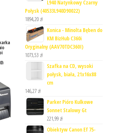
L940 Natynkowy Czarny
Połysk (40533L940D90022)
1894,20
zł
Konica - Minolta Bęben do
KM BizHub C360i
karka
Oryginalny (AAV70TDC360I)
nio
pi
1073,53
zł
0)
Szafka na CD, wysoki
połysk, biała, 21x16x88
cm
146,27
zł
Parker Pióro Kulkowe
Sonnet Stalowy Gt
221,99
zł
Obiektyw Canon Ef 75-