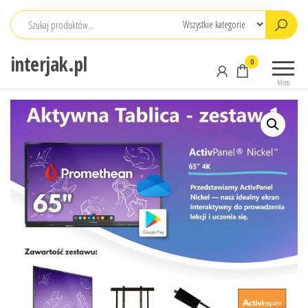
Przejdź
do
treści
interjak.pl
0
Menu