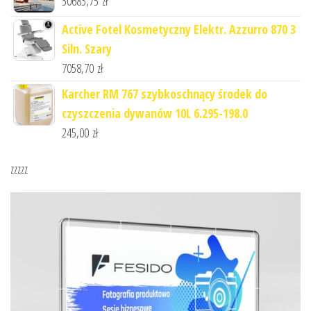
30683,75
zł
Active Fotel Kosmetyczny Elektr. Azzurro 870 3
Siln. Szary
7058,70
zł
Karcher RM 767 szybkoschnący środek do
czyszczenia dywanów 10L 6.295-198.0
245,00
zł
zzzzz