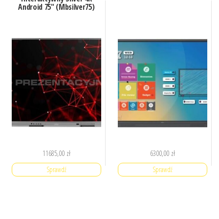
Android 75″ (Mbsilver75)
11685,00
zł
6300,00
zł
Sprawdź
Sprawdź