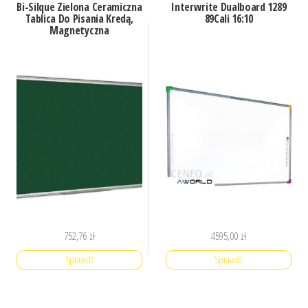
Bi-Silque Zielona Ceramiczna
Interwrite Dualboard 1289
Tablica Do Pisania Kredą,
89Cali 16:10
Magnetyczna
752,76
zł
4595,00
zł
Sprawdź
Sprawdź