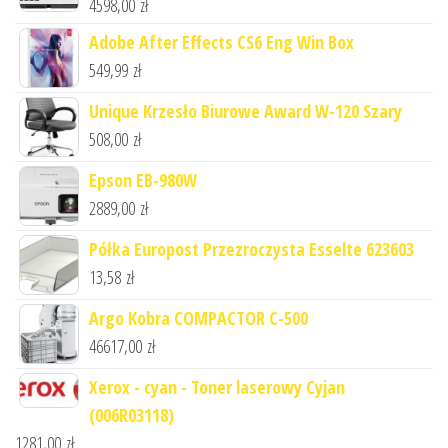
4598,00
zł
Adobe After Effects CS6 Eng Win Box
549,99
zł
Unique Krzesło Biurowe Award W-120 Szary
508,00
zł
Epson EB-980W
2889,00
zł
Półka Europost Przezroczysta Esselte 623603
13,58
zł
Argo Kobra COMPACTOR C-500
46617,00
zł
Xerox - cyan - Toner laserowy Cyjan
(006R03118)
1281,00
zł