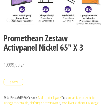
Promethean Zestaw
Activpanel Nickel 65″ X 3
19999,00
zł
Sprawdź
SKU:
18ecba3d6976
Category:
Tablice interaktywne
Tags:
drukarnia wrocław tanio
,
indesign rozszerzenie
,
platformy do streamowania
,
wyszukiwanie obrazem w google
,