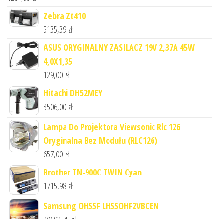
Zebra Zt410
5135,39
zł
ASUS ORYGINALNY ZASILACZ 19V 2,37A 45W
4,0X1,35
129,00
zł
Hitachi DH52MEY
3506,00
zł
Lampa Do Projektora Viewsonic Rlc 126
Oryginalna Bez Modułu (RLC126)
657,00
zł
Brother TN-900C TWIN Cyan
1715,98
zł
Samsung OH55F LH55OHF2VBCEN