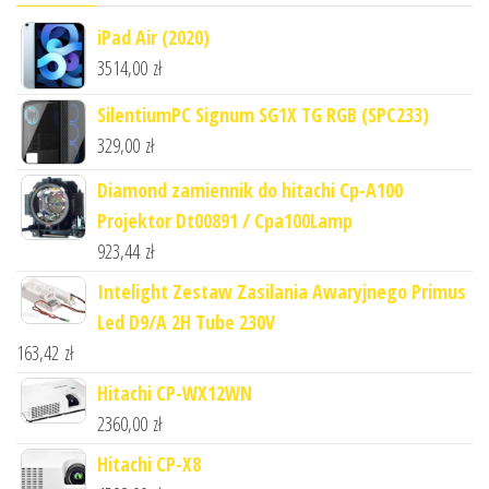
iPad Air (2020)
3514,00
zł
SilentiumPC Signum SG1X TG RGB (SPC233)
329,00
zł
Diamond zamiennik do hitachi Cp-A100
Projektor Dt00891 / Cpa100Lamp
923,44
zł
Intelight Zestaw Zasilania Awaryjnego Primus
Led D9/A 2H Tube 230V
163,42
zł
Hitachi CP-WX12WN
2360,00
zł
Hitachi CP-X8