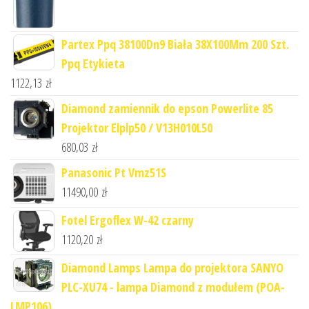
Partex Ppq 38100Dn9 Biała 38X100Mm 200 Szt.
Ppq Etykieta
1122,13
zł
Diamond zamiennik do epson Powerlite 85
Projektor Elplp50 / V13H010L50
680,03
zł
Panasonic Pt Vmz51S
11490,00
zł
Fotel Ergoflex W-42 czarny
1120,20
zł
Diamond Lamps Lampa do projektora SANYO
PLC-XU74 - lampa Diamond z modułem (POA-
LMP106)