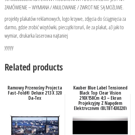
ZAMÓWIENIE – WYMIANA / ANULOWANIE / ZWROT NIE SĄ MOŻLIWE.
projekty plakatów reklamowych, logo krzywe, zdjęcia do ściągnięcia za
darmo, gdzie zrobić wizytówki, pieczątki toruń, ile za plakat, a3 jaki to
wymiar, drukarka laserowa najtaniej
yyyyy
Related products
Ramowy Przenośny Projecta
Kauber Blue Label Tensioned
Fast-Fold® Deluxe 213 X 320
Black Top Clear Vision
Da-Tex
210X158Cm 4:3 – Ekran
Projekcyjny Z Napędem
Elektrycznym (BLTBT430220)