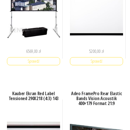
6569,00
zł
5200,00
zł
Sprawdź
Sprawdź
Kauber Ekran Red Label
Adeo FramePro Rear Elastic
Tensioned 290X218 (4:3) 143
Bands Vision Acoustik
400×179 Format 21:9