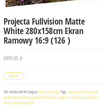
Projecta Fullvision Matte
White 280x158cm Ekran
Ramowy 16:9 (126 )
6999,00
zł
Sprawdź
SKU:
4a7dac34e549
Category:
Ekrany projekcyjne
Tags:
najtańszy wydruk warszawa
,
podświetlenie reklamy
,
pojemniki tekturowe
,
wizytówki z tłoczeniem
,
zakładka do
książki z własnym zdjęciem