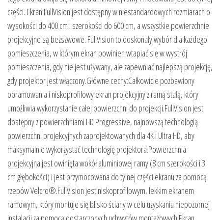
części. Ekran FullVision jest dostępny w niestandardowych rozmiarach o
wysokości do 400 cm i szerokości do 600 cm, a wszystkie powierzchnie
projekcyjne są bezszwowe. FullVision to doskonały wybór dla każdego
pomieszczenia, w którym ekran powinien wtapiać się w wystrój
pomieszczenia, gdy nie jest używany, ale zapewniać najlepszą projekcję,
gdy projektor jest włączony.Główne cechy:Całkowicie pozbawiony
obramowania i niskoprofilowy ekran projekcyjny z ramą stałą, który
umożliwia wykorzystanie całej powierzchni do projekcji.FullVision jest
dostępny z powierzchniami HD Progressive, najnowszą technologią
powierzchni projekcyjnych zaprojektowanych dla 4K i Ultra HD, aby
maksymalnie wykorzystać technologię projektora.Powierzchnia
projekcyjna jest owinięta wokół aluminiowej ramy (8 cm szerokości i 3
cm głębokości) i jest przymocowana do tylnej części ekranu za pomocą
rzepów Velcro®.FullVision jest niskoprofilowym, lekkim ekranem
ramowym, który montuje się blisko ściany w celu uzyskania niepozornej
instalacji za pomocą dostarczonych uchwytów montażowych.Ekran