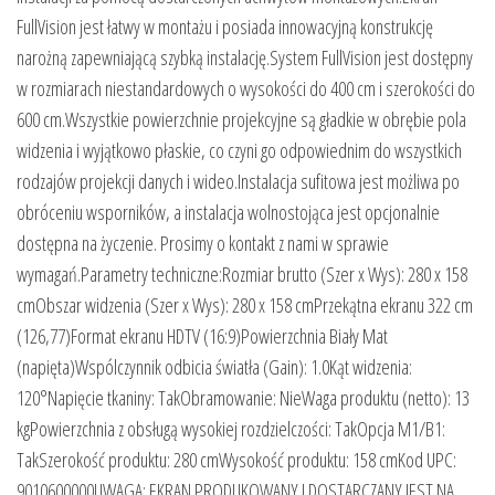
FullVision jest łatwy w montażu i posiada innowacyjną konstrukcję
narożną zapewniającą szybką instalację.System FullVision jest dostępny
w rozmiarach niestandardowych o wysokości do 400 cm i szerokości do
600 cm.Wszystkie powierzchnie projekcyjne są gładkie w obrębie pola
widzenia i wyjątkowo płaskie, co czyni go odpowiednim do wszystkich
rodzajów projekcji danych i wideo.Instalacja sufitowa jest możliwa po
obróceniu wsporników, a instalacja wolnostojąca jest opcjonalnie
dostępna na życzenie. Prosimy o kontakt z nami w sprawie
wymagań.Parametry techniczne:Rozmiar brutto (Szer x Wys): 280 x 158
cmObszar widzenia (Szer x Wys): 280 x 158 cmPrzekątna ekranu 322 cm
(126,77)Format ekranu HDTV (16:9)Powierzchnia Biały Mat
(napięta)Wspólczynnik odbicia światła (Gain): 1.0Kąt widzenia:
120°Napięcie tkaniny: TakObramowanie: NieWaga produktu (netto): 13
kgPowierzchnia z obsługą wysokiej rozdzielczości: TakOpcja M1/B1:
TakSzerokość produktu: 280 cmWysokość produktu: 158 cmKod UPC:
9010600000UWAGA: EKRAN PRODUKOWANY I DOSTARCZANY JEST NA