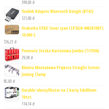
399,00
zł
Yealink Adapter Bluetooth Dongle (BT42)
121,00
zł
Drukarka UTAX Toner cyan CLP3626 4462610011,
10.000 S.
726,23
zł
Penmate Teczka Kartonowa Jumbo (Tt7504)
29,38
zł
Klamra Montażowa Projecta Straight Screen
Joining Clamp
85,00
zł
Durable Identyfikator na 2 karty 54x85mm
10szt.
114,14
zł