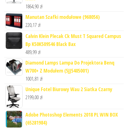
1864,90
zł
Manutan Szafki modułowe (968056)
220,17
zł
Calvin Klein Plecak Ck Must T Squared Campus
Bp K50K509546 Black Bax
489,99
zł
Diamond Lamps Lampa Do Projektora Benq
W700+ Z Modułem (5JJ5405001)
1001,81
zł
Unique Fotel Biurowy Wau 2 Siatka Czarny
2199,00
zł
Adobe Photoshop Elements 2018 PL WIN BOX
(65281984)