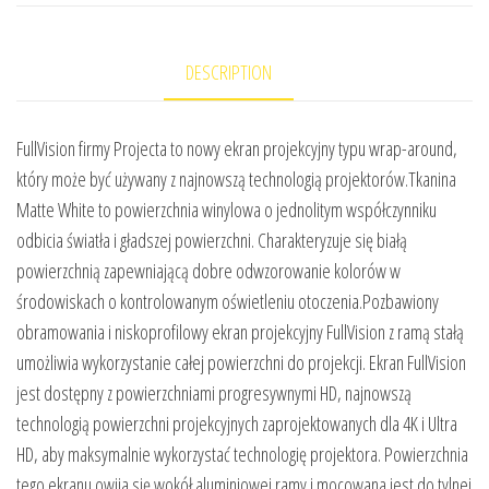
DESCRIPTION
FullVision firmy Projecta to nowy ekran projekcyjny typu wrap-around,
który może być używany z najnowszą technologią projektorów.Tkanina
Matte White to powierzchnia winylowa o jednolitym współczynniku
odbicia światła i gładszej powierzchni. Charakteryzuje się białą
powierzchnią zapewniającą dobre odwzorowanie kolorów w
środowiskach o kontrolowanym oświetleniu otoczenia.Pozbawiony
obramowania i niskoprofilowy ekran projekcyjny FullVision z ramą stałą
umożliwia wykorzystanie całej powierzchni do projekcji. Ekran FullVision
jest dostępny z powierzchniami progresywnymi HD, najnowszą
technologią powierzchni projekcyjnych zaprojektowanych dla 4K i Ultra
HD, aby maksymalnie wykorzystać technologię projektora. Powierzchnia
tego ekranu owija się wokół aluminiowej ramy i mocowana jest do tylnej