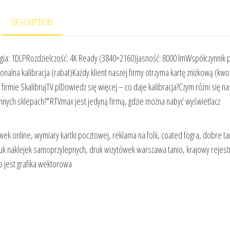
DESCRIPTION
a: 1DLPRozdzielczość: 4K Ready (3840×2160)Jasność: 8000 lmWspółczynnik pr
nalna kalibracja (rabat)Każdy klient naszej firmy otrzyma kartę zniżkową (kwo
 firmie SkalibrujTV.plDowiedz się więcej – co daje kalibracja?Czym różni się na
 innych sklepach?*RTVmax jest jedyną firmą, gdzie można nabyć wyświetlacz
 online, wymiary kartki pocztowej, reklama na folii, coated fogra, dobre tan
uk naklejek samoprzylepnych, druk wizytówek warszawa tanio, krajowy rejest
o jest grafika wektorowa