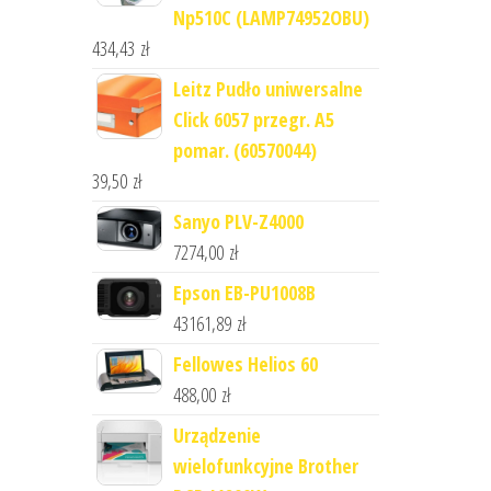
Np510C (LAMP74952OBU)
434,43
zł
Leitz Pudło uniwersalne
Click 6057 przegr. A5
pomar. (60570044)
39,50
zł
Sanyo PLV-Z4000
7274,00
zł
Epson EB-PU1008B
43161,89
zł
Fellowes Helios 60
488,00
zł
Urządzenie
wielofunkcyjne Brother