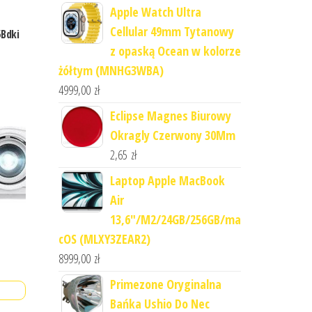
Apple Watch Ultra
Cellular 49mm Tytanowy
5Bdki
z opaską Ocean w kolorze
żółtym (MNHG3WBA)
4999,00
zł
Eclipse Magnes Biurowy
Okragly Czerwony 30Mm
2,65
zł
Laptop Apple MacBook
Air
13,6"/M2/24GB/256GB/ma
cOS (MLXY3ZEAR2)
8999,00
zł
Primezone Oryginalna
Bańka Ushio Do Nec