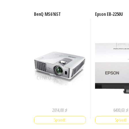
BenQ MS616ST
Epson EB-2250U
2014,00
zł
6400,63
zł
Sprawdź
Sprawdź