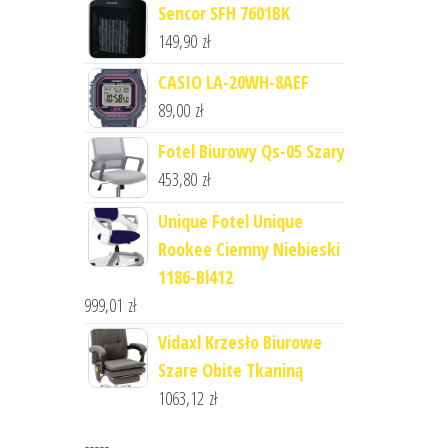
Sencor SFH 7601BK
149,90
zł
CASIO LA-20WH-8AEF
89,00
zł
Fotel Biurowy Qs-05 Szary
453,80
zł
Unique Fotel Unique
Rookee Ciemny Niebieski
1186-Bl412
999,01
zł
Vidaxl Krzesło Biurowe
Szare Obite Tkaniną
1063,12
zł