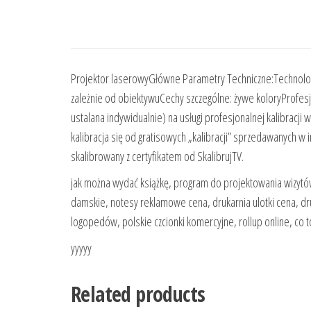
Projektor laserowyGłówne Parametry Techniczne:Technologi
zależnie od obiektywuCechy szczególne: żywe koloryProfesjo
ustalana indywidualnie) na usługi profesjonalnej kalibracji w
kalibracja się od gratisowych „kalibracji” sprzedawanych w
skalibrowany z certyfikatem od SkalibrujTV.
jak można wydać książkę, program do projektowania wizytówek
damskie, notesy reklamowe cena, drukarnia ulotki cena, dr
logopedów, polskie czcionki komercyjne, rollup online, co t
yyyyy
Related products