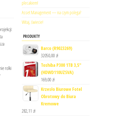
plecakiem!
Asset Management — na czym polega?
Witaj, świecie!
ojekcji:
PRODUKTY
ta
sza
Barco (R9023269)
32050,00
zł
Toshiba P300 1TB 3,5"
ie rolki
(HDWD110UZSVA)
r
169,00
zł
Krzesło Biurowe Fotel
Obrotowy do Biura
Kremowe
282,11
zł