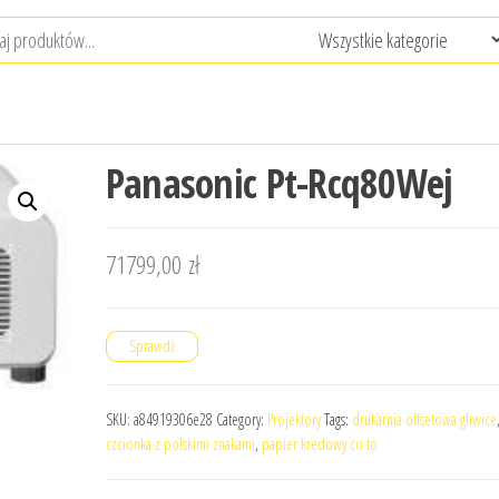
Panasonic Pt-Rcq80Wej
71799,00
zł
Sprawdź
SKU:
a84919306e28
Category:
Projektory
Tags:
drukarnia offsetowa gliwice
czcionka z polskimi znakami
,
papier kredowy co to