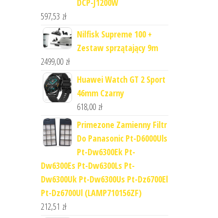
DCP-J1200W
597,53
zł
Nilfisk Supreme 100 +
Zestaw sprzątający 9m
2499,00
zł
Huawei Watch GT 2 Sport
46mm Czarny
618,00
zł
Primezone Zamienny Filtr
Do Panasonic Pt-D6000Uls
Pt-Dw6300Ek Pt-
Dw6300Es Pt-Dw6300Ls Pt-
Dw6300Uk Pt-Dw6300Us Pt-Dz6700El
Pt-Dz6700Ul (LAMP710156ZF)
212,51
zł