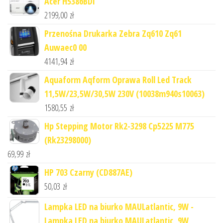
Acer H5386BDi
2199,00
zł
Przenośna Drukarka Zebra Zq610 Zq61
Auwaec0 00
4141,94
zł
Aquaform Aqform Oprawa Roll Led Track
11,5W/23,5W/30,5W 230V (10038m940s10063)
1580,55
zł
Hp Stepping Motor Rk2-3298 Cp5225 M775
(Rk23298000)
69,99
zł
HP 703 Czarny (CD887AE)
50,03
zł
Lampka LED na biurko MAULatlantic, 9W -
Lampka LED na biurko MAULatlantic, 9W,