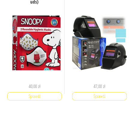
uds)
40,00
zł
47,00
zł
Sprawdź
Sprawdź