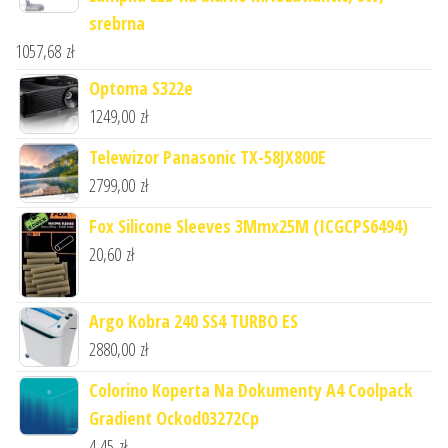
srebrna
1057,68
zł
Optoma S322e
1249,00
zł
Telewizor Panasonic TX-58JX800E
2799,00
zł
Fox Silicone Sleeves 3Mmx25M (ICGCPS6494)
20,60
zł
Argo Kobra 240 SS4 TURBO ES
2880,00
zł
Colorino Koperta Na Dokumenty A4 Coolpack
Gradient Ockod03272Cp
4,45
zł