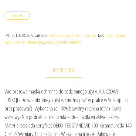
Sprawdź
SKU:
a21d0380657a
Category:
Maski przeciwpyłowe i ochronne
Tags:
calibri ubuntu
,
wydruk papieru firmowego
,
zasady łączenia kolorów
DESCRIPTION
Wielorazowa maska ochronna do codziennego użytku.KLUCZOWE
FUNKCJE- Do wielokrotnego użytku (można prać w pralce w 90 stopniach
oraz prasować)- Wykonana ze 100% bawełny (tkanina tetra)- Dwie
warstwy- Nie podrażnia i nie uczula – idealna dla wrażliwej skóry-
Materiał posiada certyfikat OEKO-TEX STANDARD 100- Gramaturdda 140
G./m2- Wymiary 15 cm x 25 cm- Wiązanie na troczki- Pakowane