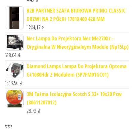
B2B PARTNER SZAFA BIUROWA PRIMO CLASSIC
DRZWI NA 2 PÓŁKI 1781X400 420 MM
1204,17
zł
Nec Lampa Do Projektora Nec Me270Xc -
Oryginalna W Nieoryginalnym Module (Np15Lp)
628,04
zł
Diamond Lamps Lampa Do Projektora Optoma
Gt1080Hdr Z Modułem (SP7FM01GC01)
1313,50
zł
3M Taśma Izolacyjna Scotch S 33+ 19x20 Pcw
(80611207012)
28,73
zł
zzzzz