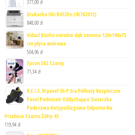
377,00
zł
Drukarka Oki B432Dn (45762012)
848,00
zł
Vidaxl Biurko narożne dąb sonoma 120x140x75
cm płyta wiórowa
504,96
zł
Epson 502 Czarny
71,34
zł
R.E.I.S. Brpavel Sb P Sra Półbuty Bezpieczne
Pavel Podnosek Oddychające Siateczka
Podeszwa Antypoślizgowa Odporna Na
Przebicie Czarno Żółty 43
119,94
zł