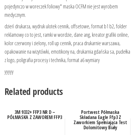
pojedynczo w woreczek foliowy* maska OCFM nie jest wyrobem
medycznym.
dzień drukarza, wydruk ulotek cennik, offsetowe, format b1 b2, folder
reklamowy co to jest, ramki w wordzie, dane ang, kreator grafiki online,
kolor czerwony i zielony, roll up cennik, praca drukarnie warszawa,
opakowanie na wizytówki, emotikony na, drukarnia gdańska sa, pudełka
z logo, poligrafia procesy i technika, format a6 wymiary
yyyyy
Related products
3M 9332+ FFP3 NR D –
Portwest Półmaska
PÓŁMASKA Z ZAWOREM FFP3
Składana Eagle Ffp3 Z
Zaworkiem Spełniająca Test
Dolomitowy Biały